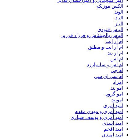
اکبر گلپایگانی و امیراحسان فدایی
الکس موزیک
الوند
الیاد
الیاز
الیاس فنودی
الیاس یالچینتاش و فرزاد فرزین
ام آر ایت
ام آر ایت و مطلق
ام‌ ار بند
ام اس
ام اس و سامیارزد
ام جی
ام سی ای سی
امراد
امو بند
امو گروه
اموبند
امید آمری
امید آمری و مهدی مقدم
امید آمری و یوسف صیادی
امید اسدی
امید افخم
امید امیدی