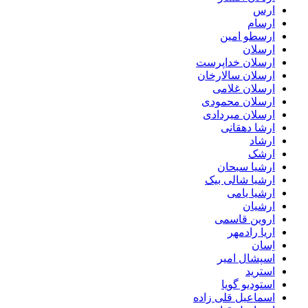
ارس
ارسام
ارسطو امین
ارسلان
ارسلان خداپرست
ارسلان سالارخان
ارسلان غلامی
ارسلان محمودی
ارسلان میردادی
ارشا دهقانی
ارشاد
ارشک
ارشیا سبحان
ارشیا شالی بیک
ارشیا یامی
ارشیان
اروین قاسمی
اریا رادمهر
اِسان
اسپشال امیر
استرید
استودیو گویا
اسماعیل قلی زاده