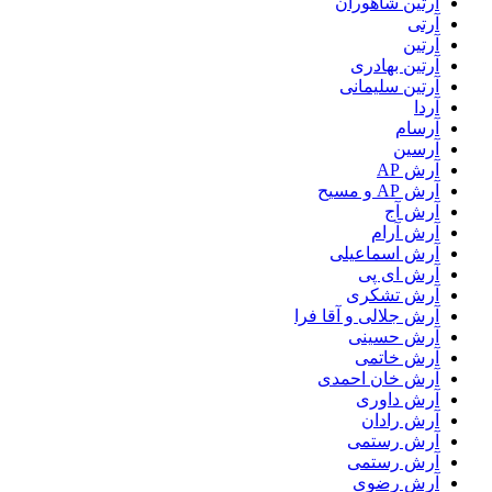
آرتين شاهوران
آرتی
آرتین
آرتین بهادری
آرتین سلیمانی
آردا
آرسام
آرسین
آرش AP
آرش AP و مسیح
آرش آج
آرش آرام
آرش اسماعیلی
آرش ای پی
آرش تشکری
آرش جلالی و آقا فرا
آرش حسینی
آرش خاتمی
آرش خان احمدی
آرش داوری
آرش رادان
آرش رستمى
آرش رستمی
آرش رضوی