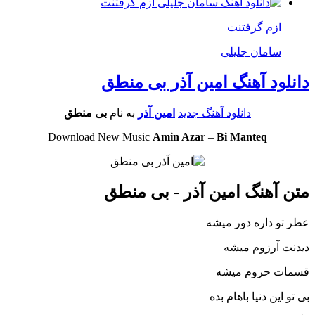
ازم گرفتنت
سامان جلیلی
دانلود آهنگ امین آذر بی منطق
دانلود آهنگ جدید
امین آذر
به نام
بی منطق
Download New Music
Amin Azar
–
Bi Manteq
متن آهنگ امین آذر - بی منطق
عطر تو داره دور میشه
دیدنت آرزوم میشه
قسمات حروم میشه
بی تو این دنیا باهام بده