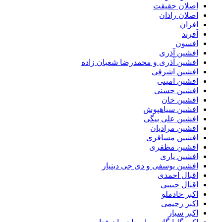
اصلان حقیقت
اصلان رادان
افران
اَفرند
افسون
افشین آذری
افشین آذری و محمدرضا شعبان زاده
افشین اشرفی
افشین امینی
افشین حسنی
افشین خان
افشین سیاهپوش
افشین علی بیگی
افشین مرادیان
افشین مسافری
افشین مظفری
افشین یاری
افشین یوسفی و دی جی دینیار
اقبال احمدی
اقبال حبیبی
اکبر خادملو
اکبر رحیمی
اکبر سیار