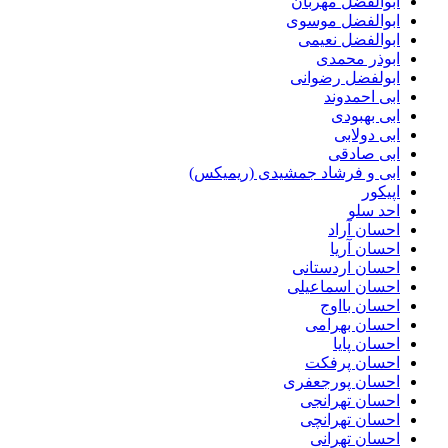
ابوالفضل مهربان
ابوالفضل موسوی
ابوالفضل نعیمی
ابوذر محمدی
ابولفضل رضوانی
ابی احمدوند
ابی بهبودی
ابی دولابی
ابی صادقی
ابی و فرشاد جمشیدی (ریمیکس)
اپیکور
احد سلو
احسان آراد
احسان آریا
احسان اردستانی
احسان اسماعیلی
احسان بااوج
احسان بهرامی
احسان پایا
احسان پرفکت
احسان پورجعفری
احسان تهرانجی
احسان تهرانچی
احسان تهرانی