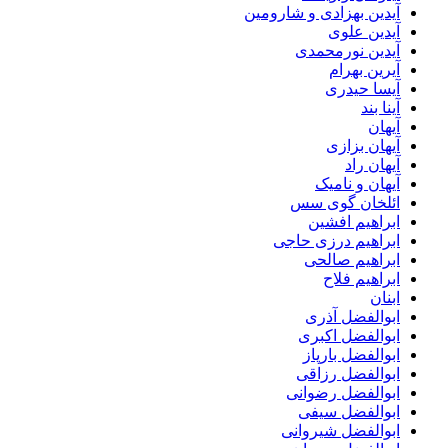
آیدین بهزادی و شارومین
آیدین علوی
آیدین نورمحمدی
آیرین بهرام
آیسا حیدری
آینا بند
آیهان
آیهان بزازی
آیهان راد
آیهان و نامیک
ائلخان گوی سس
ابراهیم افشین
ابراهیم درزی حاجی
ابراهیم صالحی
ابراهیم فلاح
ابنان
ابوالفضل آذری
ابوالفضل اکبری
ابوالفضل بارپاز
ابوالفضل رزاقی
ابوالفضل رضوانی
ابوالفضل سیفی
ابوالفضل شیروانی