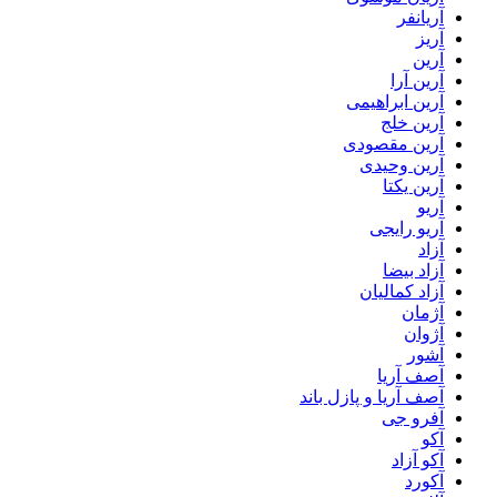
آریانفر
آریز
آرین
آرین آرا
آرین ابراهیمی
آرین خلج
آرین مقصودی
آرین وحیدی
آرین یکتا
آریو
آریو رایجی
آزاد
آزاد بیضا
آزاد کمالیان
آژمان
آژوان
آشور
آصف آریا
آصف آریا و پازل باند
آفرو جی
آکو
آکو آزاد
آکورد