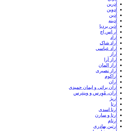
آدرین
آدوین
آدین
آدینه
آذین بردیا
آر اس اچ
آراد
آراد شاک
آراد عباسی
آراز
آراز آرا
آراز المان
آراز نصیری
آراکوم
آران
آران براتی و ایمان حمیدی
آران، مُوِرس و وینتِرس
آرپژ
آرتا
آرتا اسدی
آرتا و سارن
آرتام
آرتبن بهادری