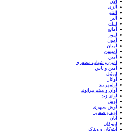
آلان
آلزی
آلنتو
آلین
آمان
آمانج
آمور
آمون
آمیان
آمیسن
آمین
آمین و شهاب مظفری
آمین و یاس
آنوئیل
آواتار
آوامهر بند
آوان و میثم بیرانوند
آوای زند
آوش
آوش سپهری
آوید و صفایی
آیان
آیتوکان
آیتوکان و ویناک