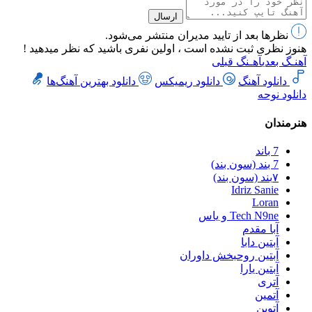
ارسال
نظرها بعد از تایید مدیران منتشر می‌شود.
هنوز نظری ثبت نشده است ، اولین نفری باشید که نظر میدهید !
آهنـگ بعدی
آهـنگ قبلی
دانلود آهنگ
دانلود ریمیکس
دانلود بهترین آهنگ‌ها
دانلود نوحه
هنرمندان
7 باند
7 بند (سون بند)
۷بند (سون بند)
Idriz Sanie
Loran
Tech N9ne و یاس
آبا مقدم
آبتین دابا
آبتین روحبخش داوران
آبتین یارا
آتری
آتمین
آتوین