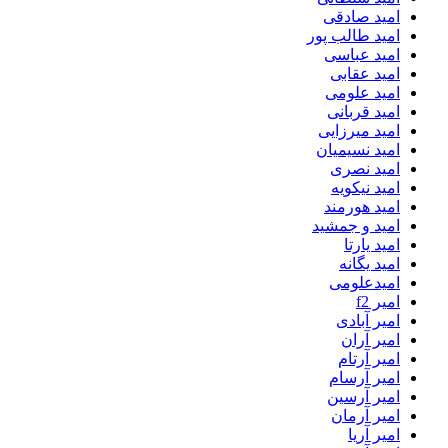
امید صادقی
امید طالب پور
امید عباسی
امید عقابی
امید علومی
امید قربانی
امید میرزایی
امید نسیمیان
امید نصری
امید نیکویه
امید هورمند
امید و جمشید
امید یارتا
امید یگانه
امیدعلومی
امیر f2
امیر آبادی
امیر آران
امیر آرتام
امیر آرسام
امیر آرسین
امیر آرمان
امیر آریا