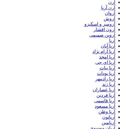
آرن
آرن آریا
آروان
آروش
آرومیر و اسکیزو
آرون افشار
آروین صمیمی
آریا
آریا آبان
آریا آرام نژاد
آریا امجد
آریا ای جی
آریا بیات
آریا پودات
آریا رادمهر
آریا زند
آریا عصاران
آریا فردین
آریا قاسمی
آریا مسعود
آریا وطن
آریاتون
آریامین
آریان موسوی