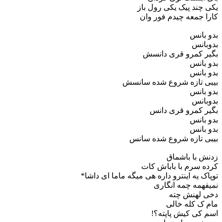
یکی چند پیک یکی رول باز
کارا جمعه چیدم فور وان
بدو بانس
بدوبانس
بگیر کمرو قری دانسش
بدو بانس
بدو بانس
بیبی تازه شروع شده سانسش
بدو بانس
بدوبانس
بگیر کمرو قری دانس
بدو بانس
بدو بانس
بیبی تازه شروع شده سانس
زدنش با باشماق
کرده سرم با باباش کات
توپاک یه اینترو داره هی میگه ماما ای داشا*
نمیفهمه چمه انگاری
دخی لهنش چته
مام ک کله خالی
اسم کی کیش پاپته؟!