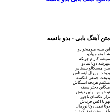
متن آهنگ بابی - بدو بانسه
این بیبیه منومیخوادو
شبا منو میپادو
نمیشه کارام چونکه
مهرشه دوتا تیبادو
ببین میسکالو بیستاس
بدبخت وایرال اینستاس
بدبخت جمعی فلکسه
میکنیم هردفه ایسگاش
میگاین دختر سیفه
تو خونس اولین دیتش
نزار عکسای ناجور
یهو با اکس فرندش
دوتا نیمی دوتا نورمال
بای ابسنت توی کردان