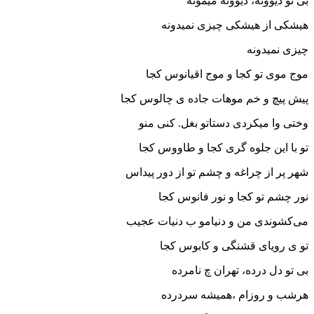
بی تو دیوونه، دیوونه میمونه
هیشکی از هیشکی چیزی نمیدونه
چیزی نمیدونه
موج موی تو کجا و موج اقیانوس کجا
پیش پیچ و خم موهات جاده ی چالوس کجا
وختی وا میکردی دستاتو بغل. کنی منو
تو با این جلوه گری کجا و طاووس کجا
شهر پر از چراغه و چشم تو از دور پیداس
نور چشم تو کجا و نور فانوس کجا
می‌کشوندی من و دنیامو ب دنیات عجیب
تو ی رویای قشنگی و کابوس کجا
بی تو دل درده، تهران چ نامرده
هرشب و روزام ،همیشه سردرده