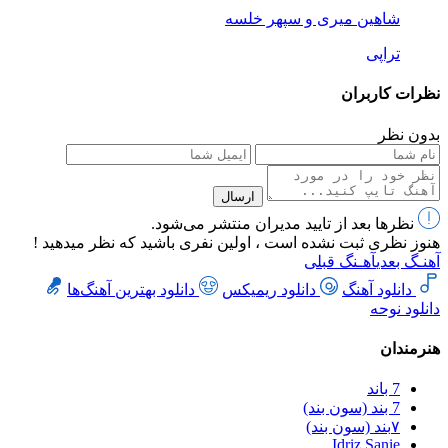
شاهین میری و سپهر خلسه
تراپی
نظرات کاربران
بدون نظر
ارسال
نظرها بعد از تایید مدیران منتشر می‌شود.
هنوز نظری ثبت نشده است ، اولین نفری باشید که نظر میدهید !
آهنـگ بعدی
آهـنگ قبلی
دانلود آهنگ
دانلود ریمیکس
دانلود بهترین آهنگ‌ها
دانلود نوحه
هنرمندان
7 باند
7 بند (سون بند)
۷بند (سون بند)
Idriz Sanie