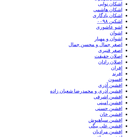
اشکان نوایی
اشکان هاشمی
اشکان یادگاری
اشکین ۰۰۹۸
اشو عاشوری
اشوان
اشوان و مهیار
اصغر جمال و محسن جمال
اصغر قنبری
اصلان حقیقت
اصلان رادان
افران
اَفرند
افسون
افشین آذری
افشین آذری و محمدرضا شعبان زاده
افشین اشرفی
افشین امینی
افشین حسنی
افشین خان
افشین سیاهپوش
افشین علی بیگی
افشین مرادیان