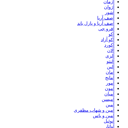
آژمان
آژوان
آشور
آصف آریا
آصف آریا و پازل باند
آفرو جی
آکو
آکو آزاد
آکورد
آلان
آلزی
آلنتو
آلین
آمان
آمانج
آمور
آمون
آمیان
آمیسن
آمین
آمین و شهاب مظفری
آمین و یاس
آنوئیل
آواتار