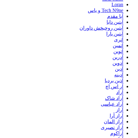
Loran
Tech N9ne و یاس
آبا مقدم
آبتین دابا
آبتین روحبخش داوران
آبتین یارا
آتری
آتمین
آتوین
آدرین
آدوین
آدین
آدینه
آذین بردیا
آر اس اچ
آراد
آراد شاک
آراد عباسی
آراز
آراز آرا
آراز المان
آراز نصیری
آراکوم