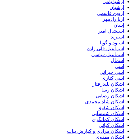
ارشیا یامی
ارشیان
اروین قاسمی
اریا رادمهر
اِسان
اسپشال امیر
استرید
استودیو گویا
اسماعیل قلی زاده
اسماعیل قیاسی
اسمال
اسی
اسی خیراتی
اسی کناری
اشکان بلندرفتار
اشکان رسا
اشکان رضایی
اشکان شاه محمدی
اشکان شفیق
اشکان شمسایی
اشکان‌ کمانگری
اشکان کیانی
اشکان مرادی و کیارش بیات
اشکان مهدوی