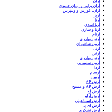
آران
آران براتی و ایمان حمیدی
آران، مُوِرس و وینتِرس
آرپژ
آرتا
آرتا اسدی
آرتا و سارن
آرتام
آرتبن بهادری
آرتين شاهوران
آرتی
آرتین
آرتین بهادری
آرتین سلیمانی
آردا
آرسام
آرسین
آرش AP
آرش AP و مسیح
آرش آج
آرش آرام
آرش اسماعیلی
آرش ای پی
آرش تشکری