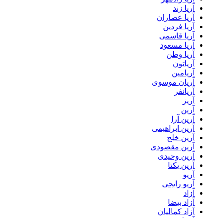
آریا زند
آریا عصاران
آریا فردین
آریا قاسمی
آریا مسعود
آریا وطن
آریاتون
آریامین
آریان موسوی
آریانفر
آریز
آرین
آرین آرا
آرین ابراهیمی
آرین خلج
آرین مقصودی
آرین وحیدی
آرین یکتا
آریو
آریو رایجی
آزاد
آزاد بیضا
آزاد کمالیان