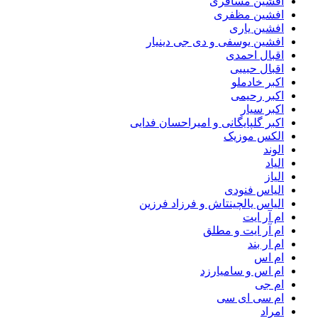
افشین مسافری
افشین مظفری
افشین یاری
افشین یوسفی و دی جی دینیار
اقبال احمدی
اقبال حبیبی
اکبر خادملو
اکبر رحیمی
اکبر سیار
اکبر گلپایگانی و امیراحسان فدایی
الکس موزیک
الوند
الیاد
الیاز
الیاس فنودی
الیاس یالچینتاش و فرزاد فرزین
ام آر ایت
ام آر ایت و مطلق
ام‌ ار بند
ام اس
ام اس و سامیارزد
ام جی
ام سی ای سی
امراد