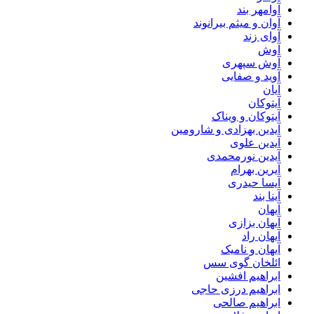
آوامهر بند
آوان و میثم بیرانوند
آوای زند
آوش
آوش سپهری
آوید و صفایی
آیان
آیتوکان
آیتوکان و ویناک
آیدین بهزادی و شارومین
آیدین علوی
آیدین نورمحمدی
آیرین بهرام
آیسا حیدری
آینا بند
آیهان
آیهان بزازی
آیهان راد
آیهان و نامیک
ائلخان گوی سس
ابراهیم افشین
ابراهیم درزی حاجی
ابراهیم صالحی