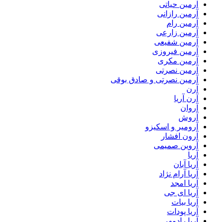
آرمین حیاتی
آرمین رازانی
آرمین رام
آرمین زارعی
آرمین شفیعی
آرمین فیروزی
آرمین مکری
آرمین نصرتی
آرمین نصرتی و صادق بوقی
آرن
آرن آریا
آروان
آروش
آرومیر و اسکیزو
آرون افشار
آروین صمیمی
آریا
آریا آبان
آریا آرام نژاد
آریا امجد
آریا ای جی
آریا بیات
آریا پودات
آریا رادمهر