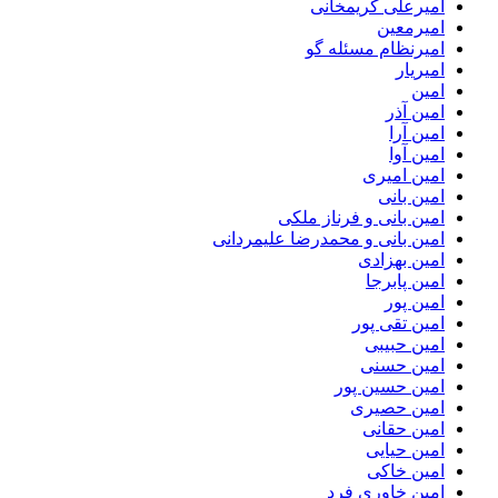
امیرعلی کریمخانی
امیرمعین
امیرنظام مسئله گو
امیریار
امین
امین آذر
امین آرا
امین آوا
امین امیری
امین بانی
امین بانی و فرناز ملکی
امین بانی و محمدرضا علیمردانی
امین بهزادی
امین پابرجا
امین پور
امین تقی پور
امین حبیبی
امین حسنی
امین حسین پور
امین حصیری
امین حقانی
امین حیایی
امین خاکی
امین خاوری فرد