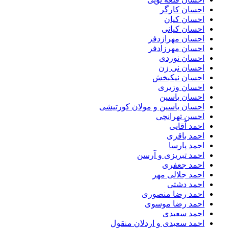
احسان کارگر
احسان کیان
احسان کیانی
احسان مهرازدفر
احسان مهرزادفر
احسان نوردی
احسان نی زن
احسان نیکبخش
احسان وزیری
احسان یاسین
احسان یاسین و مولان کورتیشی
احسن تهرانچی
احمد آقایی
احمد باقری
احمد پارسا
احمد تبریزی و آرسن
احمد جعفری
احمد جلالی مهر
احمد دشتی
احمد رضا منصوری
احمد رضا موسوی
احمد سعیدی
احمد سعیدی و اردلان منقول