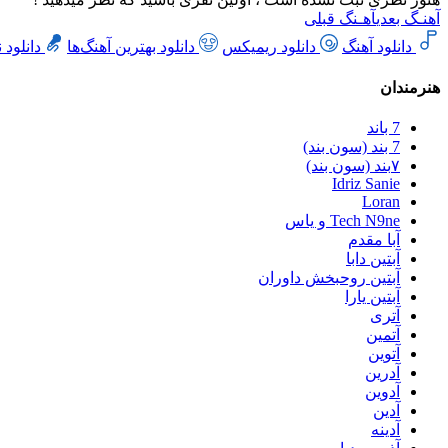
آهنـگ بعدی
آهـنگ قبلی
دانلود آهنگ
دانلود ریمیکس
دانلود بهترین آهنگ‌ها
دانلود 
هنرمندان
7 باند
7 بند (سون بند)
۷بند (سون بند)
Idriz Sanie
Loran
Tech N9ne و یاس
آبا مقدم
آبتین دابا
آبتین روحبخش داوران
آبتین یارا
آتری
آتمین
آتوین
آدرین
آدوین
آدین
آدینه