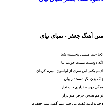
متن آهنگ جعفر - نمیای نیای
کجا جیم میشی پنجشنبه شبا
اگه دوستت نیست خودتم نیا
اذیتم بکنی این سری از لواسون میبرم کردان
زنگ بزن بگو دوستاتم بیان
میگی دوسم نداری خب ندار
تو هم همش حرص منو درآر
دختره اومد گفت من فنم منم گفتم منم جعفرم