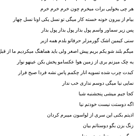
هر چی بخوایی برات میخرم چون خرم خرم خرم
بیام از بیرون خونه خسته کار میگی تو نسل یکی اونا نسل چهار
پس زیر سماور واسم پول بذار پول بذار پول بذار
سنی کیمین اشک گورمزلر حرفاتو بلدم همه ازبر
میگم بلند شو یکم بریم پیش اصغر ولی باید هماهنگ میکردیم ما از قبل
یه چک میزنم بری از زمین هوا عکسامو پخش بکن عینهو نوار
کبدت چرب شده تسویه انار چکمم پاس نشه فردا صبح فرار
نمایی نیا میگی دوسم نداری خب ندار
کجا جیم میشی پنجشنبه شبا
اگه دوستت نیست خودتم نیا
اذیتم بکنی این سری از لواسون میبرم کردان
زنگ بزن بگو دوستاتم بیان