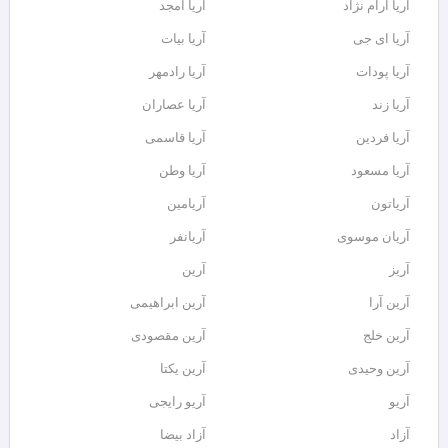
آریا آرام نژاد
آریا امجد
آریا ای جی
آریا بیات
آریا پودات
آریا رادمهر
آریا زند
آریا عصاران
آریا فردین
آریا قاسمی
آریا مسعود
آریا وطن
آریاتون
آریامین
آریان موسوی
آریانفر
آریز
آرین
آرین آرا
آرین ابراهیمی
آرین خلج
آرین مقصودی
آرین وحیدی
آرین یکتا
آریو
آریو رایجی
آزاد
آزاد بیضا