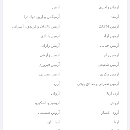
آرمان واحدی
آرمن
آرمند
آرمیکس و ارین دوانادرا
آرمین 2AFM
آرمین 2AFM و فریدون آسرایی
آرمین آراد
آرمین بابادی
آرمین حیاتی
آرمین رازانی
آرمین رام
آرمین زارعی
آرمین شفیعی
آرمین فیروزی
آرمین مکری
آرمین نصرتی
آرمین نصرتی و صادق بوقی
آرن
آرن آریا
آروان
آروش
آرومیر و اسکیزو
آرون افشار
آروین صمیمی
آریا
آریا آبان