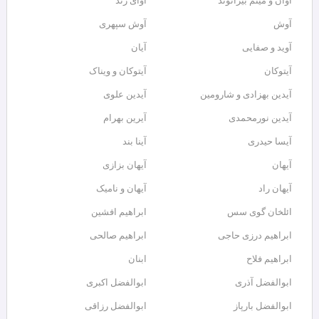
آوان و میثم بیرانوند
آوای زند
آوش
آوش سپهری
آوید و صفایی
آیان
آیتوکان
آیتوکان و ویناک
آیدین بهزادی و شارومین
آیدین علوی
آیدین نورمحمدی
آیرین بهرام
آیسا حیدری
آینا بند
آیهان
آیهان بزازی
آیهان راد
آیهان و نامیک
ائلخان گوی سس
ابراهیم افشین
ابراهیم درزی حاجی
ابراهیم صالحی
ابراهیم فلاح
ابنان
ابوالفضل آذری
ابوالفضل اکبری
ابوالفضل بارپاز
ابوالفضل رزاقی