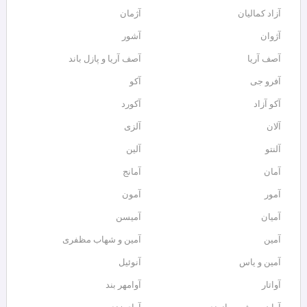
آزاد کمالیان
آژمان
آژوان
آشور
آصف آریا
آصف آریا و پازل باند
آفرو جی
آکو
آکو آزاد
آکورد
آلان
آلزی
آلنتو
آلین
آمان
آمانج
آمور
آمون
آمیان
آمیسن
آمین
آمین و شهاب مظفری
آمین و یاس
آنوئیل
آواتار
آوامهر بند