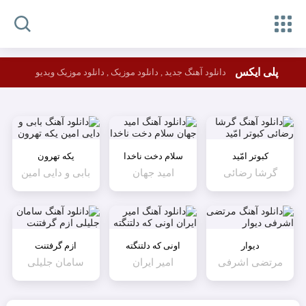
پلی ایکس
دانلود آهنگ جدید , دانلود موزیک , دانلود موزیک ویدیو
کبوتر امّید
سلام دخت ناخدا
یکه تهرون
گرشا رضائی
امید جهان
بابی و دایی امین
دیوار
اونی که دلتنگته
ازم گرفتنت
مرتضی اشرفی
امیر ایران
سامان جلیلی