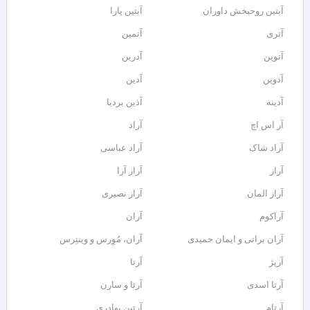
آبتین روحبخش داوران
آبتین یارا
آتری
آتمین
آتوین
آدرین
آدوین
آدین
آدینه
آذین بردیا
آر اس اچ
آراد
آراد شاک
آراد عباسی
آراز
آراز آرا
آراز المان
آراز نصیری
آراکوم
آران
آران براتی و ایمان حمیدی
آران، مُوِرس و وینتِرس
آرپژ
آرتا
آرتا اسدی
آرتا و سارن
آرتام
آرتبن بهادری