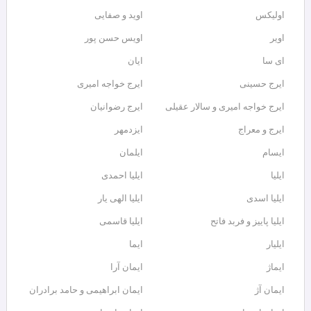
اولیکس
اوید و صفایی
اویر
اویس حسن پور
ای سا
ایان
ایرج حسینی
ایرج خواجه امیری
ایرج خواجه امیری و سالار عقیلی
ایرج رضوانیان
ایرج و معراج
ایزدمهر
ایسام
ایلمان
ایلیا
ایلیا احمدی
ایلیا اسدی
ایلیا الهی یار
ایلیا پاییز و فربد فاتح
ایلیا قاسمی
ایلیار
ایما
ایماژ
ایمان آرا
ایمان آژ
ایمان ابراهیمی و حامد برادران