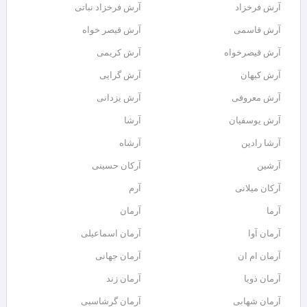
آرش فرخزاد
آرش فرخزاد نباتی
آرش قاسمی
آرش قیصر خواه
آرش قیصرخواه
آرش کریمی
آرش کیهان
آرش گرایی
آرش معروفی
آرش یزدانی
آرش یوسفیان
آرشا
آرشا رادین
آرشاه
آرشین
آرکان حسینی
آرکان میلانی
آرم
آرما
آرمان
آرمان آوا
آرمان اسماعیلی
آرمان ام ان
آرمان جهانی
آرمان ذویا
آرمان زند
آرمان شهابی
آرمان گرشاسبی