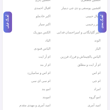
افشین یوسفی و دی جی دینیار
اقبال احمدی
اقبال حبیبی
اکبر خادملو
آهنـگ بعدی
آهـنگ قبلی
اکبر رحیمی
اکبر سیار
اکبر گلپایگانی و امیراحسان فدایی
الکس موزیک
الوند
الیاد
الیاز
الیاس فنودی
الیاس یالچینتاش و فرزاد فرزین
ام آر ایت
ام آر ایت و مطلق
ام‌ ار بند
ام اس
ام اس و سامیارزد
ام جی
ام سی ای سی
امراد
امو بند
امو گروه
اموبند
امید آمری
امید آمری و مهدی مقدم