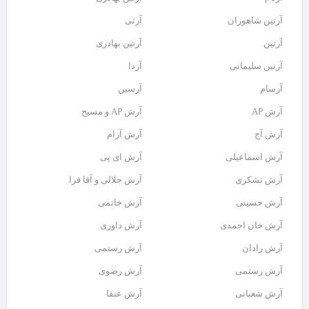
آرتين شاهوران
آرتی
آرتین
آرتین بهادری
آرتین سلیمانی
آردا
آرسام
آرسین
آرش AP
آرش AP و مسیح
آرش آج
آرش آرام
آرش اسماعیلی
آرش ای پی
آرش تشکری
آرش جلالی و آقا فرا
آرش حسینی
آرش خاتمی
آرش خان احمدی
آرش داوری
آرش رادان
آرش رستمى
آرش رستمی
آرش رضوی
آرش شعبانی
آرش عنقا