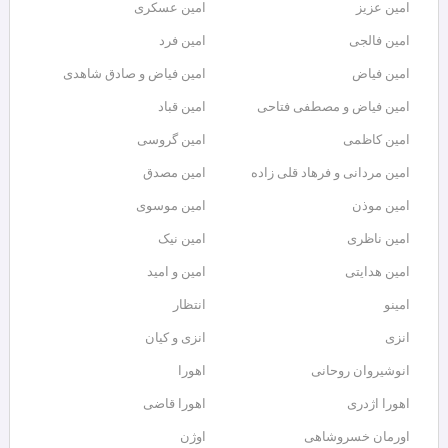
امین عزیز
امین عسکری
امین فالجی
امین فرد
امین فیاض
امین فیاض و صادق شاهدی
امین فیاض و مصطفی فتاحی
امین قباد
امین کاظمی
امین گروسی
امین مردانی و فرهاد قلی زاده
امین مصدق
امین موذن
امین موسوی
امین ناظری
امین نیک
امین هدایتی
امین و امید
امینو
انتظار
انزی
انزی و کیان
انوشیروان روحانی
اهورا
اهورا اژدری
اهورا قاضی
اورمان خسروشاهی
اوژن