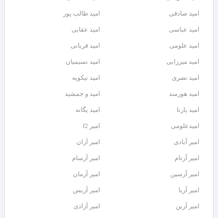
امید صادقی
امید طالب پور
امید عباسی
امید عقابی
امید علومی
امید قربانی
امید میرزایی
امید نسیمیان
امید نصری
امید نیکویه
امید هورمند
امید و جمشید
امید یارتا
امید یگانه
امیدعلومی
امیر f2
امیر آبادی
امیر آران
امیر آرتام
امیر آرسام
امیر آرسین
امیر آرمان
امیر آریا
امیر آریس
امیر آرین
امیر آزادی