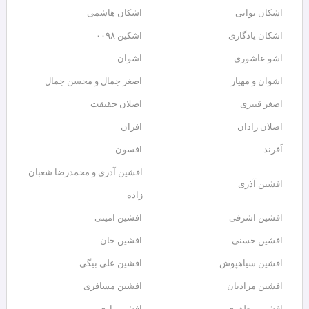
اشکان نوایی
اشکان هاشمی
اشکان یادگاری
اشکین ۰۰۹۸
اشو عاشوری
اشوان
اشوان و مهیار
اصغر جمال و محسن جمال
اصغر قنبری
اصلان حقیقت
اصلان رادان
افران
اَفرند
افسون
افشین آذری و محمدرضا شعبان
افشین آذری
زاده
افشین اشرفی
افشین امینی
افشین حسنی
افشین خان
افشین سیاهپوش
افشین علی بیگی
افشین مرادیان
افشین مسافری
افشین مظفری
افشین یاری