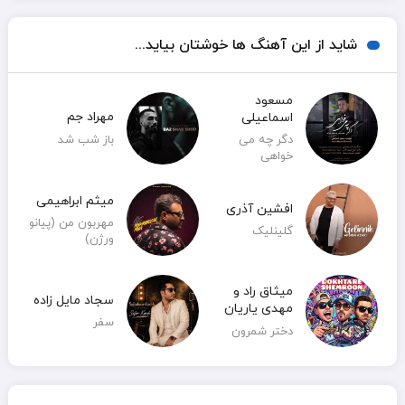
شاید از این آهنگ ها خوشتان بیاید...
مسعود
مهراد جم
اسماعیلی
باز شب شد
دگر چه می
خواهی
میثم ابراهیمی
افشین آذری
مهربون من (پیانو
گلینلیک
ورژن)
میثاق راد و
سجاد مایل زاده
مهدی یاریان
سفر
دختر شمرون