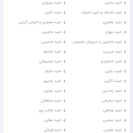
امید بامری
امید پیروزی
امید تاجیک و امیر تاجیک
امید تکین
امید جعفری
امید جعفری و الیاس کرمی
امید جهان
امید حاجیلی
امید حاجیلی و سیروان خسروی
امید حسینی
امید حیدری
امید خداجو
امید خداوردی
امید خسروانی
امید دارابی
امید دلنواز
امید ذاکری
امید رادمهر
امید راستین
امید رضایی
امید ساربانی
امید سلطانی
امید صادقی
امید طالب پور
امید عباسی
امید عقابی
امید علومی
امید قربانی