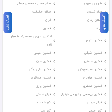
اشوان و مهیار
اصغر جمال و محسن جمال
اصغر قنبری
اصلان حقیقت
آهنـگ بعدی
آهـنگ قبلی
اصلان رادان
افران
اَفرند
افسون
افشین آذری و محمدرضا شعبان
افشین آذری
زاده
افشین اشرفی
افشین امینی
افشین حسنی
افشین خان
افشین سیاهپوش
افشین علی بیگی
افشین مرادیان
افشین مسافری
افشین مظفری
افشین یاری
افشین یوسفی و دی جی دینیار
اقبال احمدی
اقبال حبیبی
اکبر خادملو
اکبر رحیمی
اکبر سیار