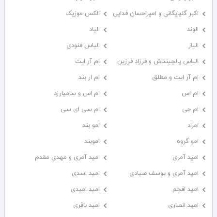
اکبر گلپایگانی و امیراحسان فدایی
الکس موزیک
الوند
الیاد
الیاز
الیاس فنودی
الیاس یالچینتاش و فرزاد فرزین
ام آر ایت
ام آر ایت و مطلق
ام‌ ار بند
ام اس
ام اس و سامیارزد
ام جی
ام سی ای سی
امراد
امو بند
امو گروه
اموبند
امید آمری
امید آمری و مهدی مقدم
امید آمری و یوسف صیادی
امید اسدی
امید افخم
امید امیدی
امید انصاری
امید باقری