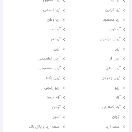
آریا زند
آریا عصاران
آریا فردین
آریا قاسمی
آریا مسعود
آریا وطن
آریاتون
آریامین
آریان موسوی
آریانفر
آریز
آرین
آرین آرا
آرین ابراهیمی
آرین خلج
آرین مقصودی
آرین وحیدی
آرین یکتا
آریو
آریو رایجی
آزاد
آزاد بیضا
آزاد کمالیان
آژمان
آژوان
آشور
آصف آریا
آصف آریا و پازل باند