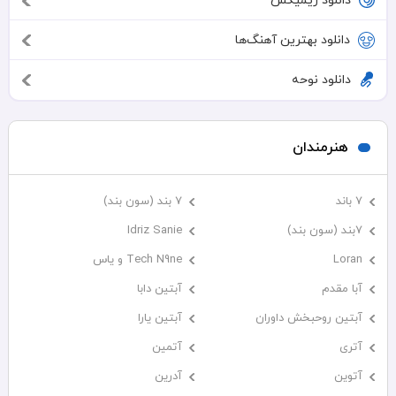
دانلود ریمیکس
دانلود بهترین آهنگ‌ها
دانلود نوحه
هنرمندان
7 باند
7 بند (سون بند)
۷بند (سون بند)
Idriz Sanie
Loran
Tech N9ne و یاس
آبا مقدم
آبتین دابا
آبتین روحبخش داوران
آبتین یارا
آتری
آتمین
آتوین
آدرین