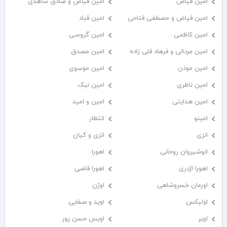
امین فیاض
امین فیاض و صادق شاهدی
امین فیاض و مصطفی فتاحی
امین قباد
امین کاظمی
امین گروسی
امین مردانی و فرهاد قلی زاده
امین مصدق
امین موذن
امین موسوی
امین ناظری
امین نیک
امین هدایتی
امین و امید
امینو
انتظار
انزی
انزی و کیان
انوشیروان روحانی
اهورا
اهورا اژدری
اهورا قاضی
اورمان خسروشاهی
اوژن
اولیکس
اوید و صفایی
اویر
اویس حسن پور