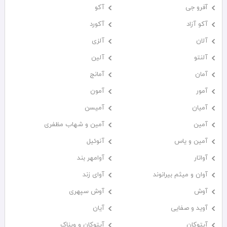
آفرو جی
آکو
آکو آزاد
آکورد
آلان
آلزی
آلنتو
آلین
آمان
آمانج
آمور
آمون
آمیان
آمیسن
آمین
آمین و شهاب مظفری
آمین و یاس
آنوئیل
آواتار
آوامهر بند
آوان و میثم بیرانوند
آوای زند
آوش
آوش سپهری
آوید و صفایی
آیان
آیتوکان
آیتوکان و ویناک