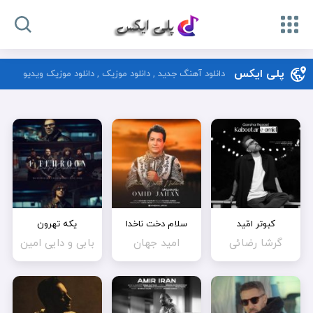
پلی ایکس
دانلود آهنگ جدید , دانلود موزیک , دانلود موزیک ویدیو
کبوتر امّید
سلام دخت ناخدا
یکه تهرون
گرشا رضائی
امید جهان
بابی و دایی امین