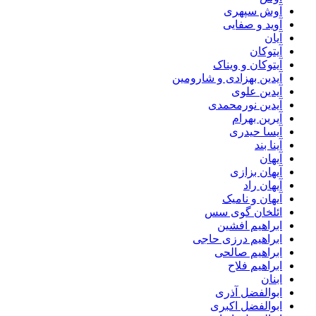
آوش سپهری
آوید و صفایی
آیان
آیتوکان
آیتوکان و ویناک
آیدین بهزادی و شارومین
آیدین علوی
آیدین نورمحمدی
آیرین بهرام
آیسا حیدری
آینا بند
آیهان
آیهان بزازی
آیهان راد
آیهان و نامیک
ائلخان گوی سس
ابراهیم افشین
ابراهیم درزی حاجی
ابراهیم صالحی
ابراهیم فلاح
ابنان
ابوالفضل آذری
ابوالفضل اکبری