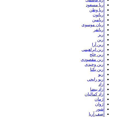
آریا مسعود
آریا وطن
آریاتون
آریامین
آریان موسوی
آریانفر
آریز
آرین
آرین آرا
آرین ابراهیمی
آرین خلج
آرین مقصودی
آرین وحیدی
آرین یکتا
آریو
آریو رایجی
آزاد
آزاد بیضا
آزاد کمالیان
آژمان
آژوان
آشور
آصف آریا