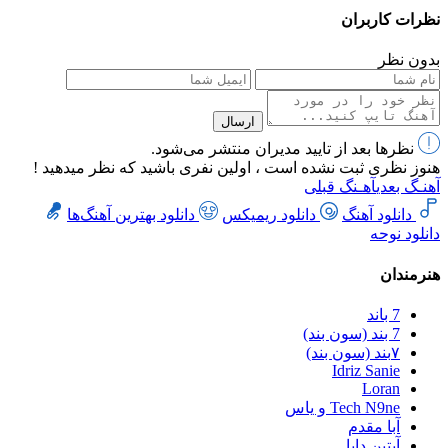
نظرات کاربران
بدون نظر
ارسال
نظرها بعد از تایید مدیران منتشر می‌شود.
هنوز نظری ثبت نشده است ، اولین نفری باشید که نظر میدهید !
آهنـگ بعدی
آهـنگ قبلی
دانلود آهنگ
دانلود ریمیکس
دانلود بهترین آهنگ‌ها
دانلود نوحه
هنرمندان
7 باند
7 بند (سون بند)
۷بند (سون بند)
Idriz Sanie
Loran
Tech N9ne و یاس
آبا مقدم
آبتین دابا