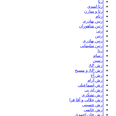
آرتا
آرتا اسدی
آرتا و سارن
آرتام
آرتبن بهادری
آرتين شاهوران
آرتی
آرتین
آرتین بهادری
آرتین سلیمانی
آردا
آرسام
آرسین
آرش AP
آرش AP و مسیح
آرش آج
آرش آرام
آرش اسماعیلی
آرش ای پی
آرش تشکری
آرش جلالی و آقا فرا
آرش حسینی
آرش خاتمی
آرش خان احمدی