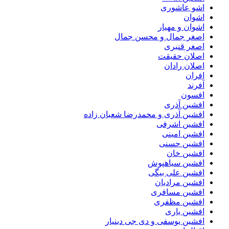
اشو عاشوری
اشوان
اشوان و مهیار
اصغر جمال و محسن جمال
اصغر قنبری
اصلان حقیقت
اصلان رادان
افران
اَفرند
افسون
افشین آذری
افشین آذری و محمدرضا شعبان زاده
افشین اشرفی
افشین امینی
افشین حسنی
افشین خان
افشین سیاهپوش
افشین علی بیگی
افشین مرادیان
افشین مسافری
افشین مظفری
افشین یاری
افشین یوسفی و دی جی دینیار