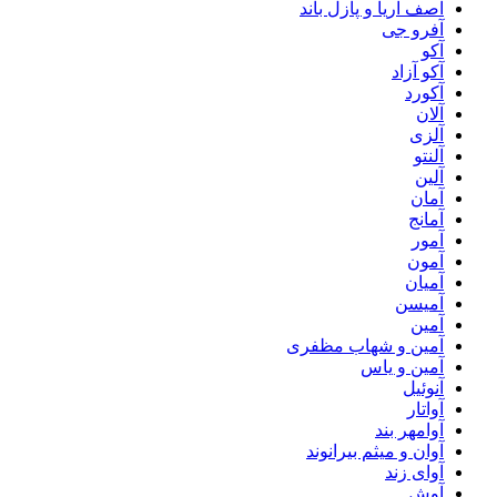
آصف آریا و پازل باند
آفرو جی
آکو
آکو آزاد
آکورد
آلان
آلزی
آلنتو
آلین
آمان
آمانج
آمور
آمون
آمیان
آمیسن
آمین
آمین و شهاب مظفری
آمین و یاس
آنوئیل
آواتار
آوامهر بند
آوان و میثم بیرانوند
آوای زند
آوش