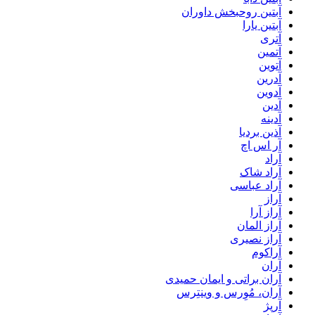
آبتین روحبخش داوران
آبتین یارا
آتری
آتمین
آتوین
آدرین
آدوین
آدین
آدینه
آذین بردیا
آر اس اچ
آراد
آراد شاک
آراد عباسی
آراز
آراز آرا
آراز المان
آراز نصیری
آراکوم
آران
آران براتی و ایمان حمیدی
آران، مُوِرس و وینتِرس
آرپژ