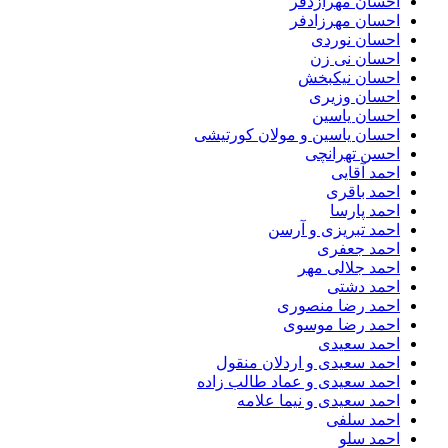
احسان مهرازدفر
احسان مهرزادفر
احسان نوردی
احسان نی زن
احسان نیکبخش
احسان وزیری
احسان یاسین
احسان یاسین و مولان کورتیشی
احسن تهرانچی
احمد آقایی
احمد باقری
احمد پارسا
احمد تبریزی و آرسن
احمد جعفری
احمد جلالی مهر
احمد دشتی
احمد رضا منصوری
احمد رضا موسوی
احمد سعیدی
احمد سعیدی و اردلان منقول
احمد سعیدی و عماد طالب زاده
احمد سعیدی و نیما علامه
احمد سلفی
احمد سلو