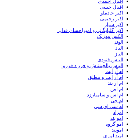
اقبال احمدی
اقبال حبیبی
اکبر خادملو
اکبر رحیمی
اکبر سیار
اکبر گلپایگانی و امیراحسان فدایی
الکس موزیک
الوند
الیاد
الیاز
الیاس فنودی
الیاس یالچینتاش و فرزاد فرزین
ام آر ایت
ام آر ایت و مطلق
ام‌ ار بند
ام اس
ام اس و سامیارزد
ام جی
ام سی ای سی
امراد
امو بند
امو گروه
اموبند
امید آمری