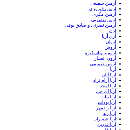
آرمین شفیعی
آرمین فیروزی
آرمین مکری
آرمین نصرتی
آرمین نصرتی و صادق بوقی
آرن
آرن آریا
آروان
آروش
آرومیر و اسکیزو
آرون افشار
آروین صمیمی
آریا
آریا آبان
آریا آرام نژاد
آریا امجد
آریا ای جی
آریا بیات
آریا پودات
آریا رادمهر
آریا زند
آریا عصاران
آریا فردین
آریا قاسمی