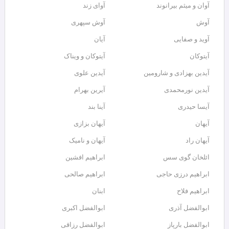
آوان و میثم بیرانوند
آوای زند
آوش
آوش سپهری
آوید و صفایی
آیان
آیتوکان
آیتوکان و ویناک
آیدین بهزادی و شارومین
آیدین علوی
آیدین نورمحمدی
آیرین بهرام
آیسا حیدری
آینا بند
آیهان
آیهان بزازی
آیهان راد
آیهان و نامیک
ائلخان گوی سس
ابراهیم افشین
ابراهیم درزی حاجی
ابراهیم صالحی
ابراهیم فلاح
ابنان
ابوالفضل آذری
ابوالفضل اکبری
ابوالفضل بارپاز
ابوالفضل رزاقی