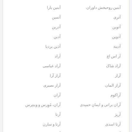
آبتین روحبخش داوران
آبتین یارا
آتری
آتمین
آتوین
آدرین
آدوین
آدین
آدینه
آذین بردیا
آر اس اچ
آراد
آراد شاک
آراد عباسی
آراز
آراز آرا
آراز المان
آراز نصیری
آراکوم
آران
آران براتی و ایمان حمیدی
آران، مُوِرس و وینتِرس
آرپژ
آرتا
آرتا اسدی
آرتا و سارن