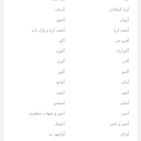
آزاد کمالیان
آژمان
آژوان
آشور
آصف آریا
آصف آریا و پازل باند
آفرو جی
آکو
آکو آزاد
آکورد
آلان
آلزی
آلنتو
آلین
آمان
آمانج
آمور
آمون
آمیان
آمیسن
آمین
آمین و شهاب مظفری
آمین و یاس
آنوئیل
آواتار
آوامهر بند