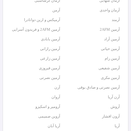
آرمان شهابی
آرمان گرشاسبی
آرمان واحدی
آرمن
آرمند
آرمیکس و ارین دوانادرا
آرمین 2AFM
آرمین 2AFM و فریدون آسرایی
آرمین آراد
آرمین بابادی
آرمین حیاتی
آرمین رازانی
آرمین رام
آرمین زارعی
آرمین شفیعی
آرمین فیروزی
آرمین مکری
آرمین نصرتی
آرمین نصرتی و صادق بوقی
آرن
آرن آریا
آروان
آروش
آرومیر و اسکیزو
آرون افشار
آروین صمیمی
آریا
آریا آبان