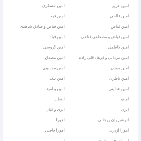
امین عزیز
امین عسکری
امین فالجی
امین فرد
امین فیاض
امین فیاض و صادق شاهدی
امین فیاض و مصطفی فتاحی
امین قباد
امین کاظمی
امین گروسی
امین مردانی و فرهاد قلی زاده
امین مصدق
امین موذن
امین موسوی
امین ناظری
امین نیک
امین هدایتی
امین و امید
امینو
انتظار
انزی
انزی و کیان
انوشیروان روحانی
اهورا
اهورا اژدری
اهورا قاضی
اورمان خسروشاهی
اوژن