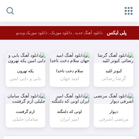
پلی ایکس
دانلود آهنگ جدید , دانلود موزیک , دانلود موزیک ویدیو
کبوتر امّید
سلام دخت ناخدا
یکه تهرون
گرشا رضائی
امید جهان
بابی و دایی امین
دیوار
اونی که دلتنگته
ازم گرفتنت
مرتضی اشرفی
امیر ایران
سامان جلیلی