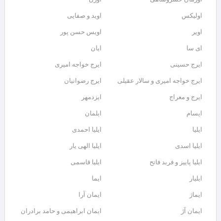
اولیکس
اوید و صفایی
اویر
اویس حسن پور
ای سا
ایان
ایرج حسینی
ایرج خواجه امیری
ایرج خواجه امیری و سالار عقیلی
ایرج رضوانیان
ایرج و معراج
ایزدمهر
ایسام
ایلمان
ایلیا
ایلیا احمدی
ایلیا اسدی
ایلیا الهی یار
ایلیا پاییز و فربد فاتح
ایلیا قاسمی
ایلیار
ایما
ایماژ
ایمان آرا
ایمان آژ
ایمان ابراهیمی و حامد برادران