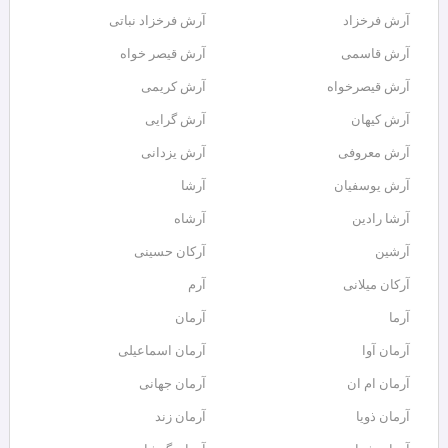
آرش فرخزاد
آرش فرخزاد نباتی
آرش قاسمی
آرش قیصر خواه
آرش قیصرخواه
آرش کریمی
آرش کیهان
آرش گرایی
آرش معروفی
آرش یزدانی
آرش یوسفیان
آرشا
آرشا رادین
آرشاه
آرشین
آرکان حسینی
آرکان میلانی
آرم
آرما
آرمان
آرمان آوا
آرمان اسماعیلی
آرمان ام ان
آرمان جهانی
آرمان ذویا
آرمان زند