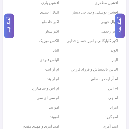
افشین مظفری
افشین یاری
افشین یوسفی و دی جی دینیار
اقبال احمدی
آهنـگ بعدی
آهـنگ قبلی
اقبال حبیبی
اکبر خادملو
اکبر رحیمی
اکبر سیار
اکبر گلپایگانی و امیراحسان فدایی
الکس موزیک
الوند
الیاد
الیاز
الیاس فنودی
الیاس یالچینتاش و فرزاد فرزین
ام آر ایت
ام آر ایت و مطلق
ام‌ ار بند
ام اس
ام اس و سامیارزد
ام جی
ام سی ای سی
امراد
امو بند
امو گروه
اموبند
امید آمری
امید آمری و مهدی مقدم