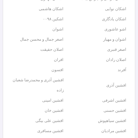
اشکان نوایی
اشکان هاشمی
اشکان یادگاری
اشکین ۰۰۹۸
اشو عاشوری
اشوان
اشوان و مهیار
اصغر جمال و محسن جمال
اصغر قنبری
اصلان حقیقت
اصلان رادان
افران
اَفرند
افسون
افشین آذری و محمدرضا شعبان
افشین آذری
زاده
افشین اشرفی
افشین امینی
افشین حسنی
افشین خان
افشین سیاهپوش
افشین علی بیگی
افشین مرادیان
افشین مسافری