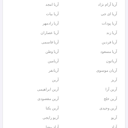
آریا آرام نژاد
آریا امجد
آریا ای جی
آریا بیات
آریا پودات
آریا رادمهر
آریا زند
آریا عصاران
آریا فردین
آریا قاسمی
آریا مسعود
آریا وطن
آریاتون
آریامین
آریان موسوی
آریانفر
آریز
آرین
آرین آرا
آرین ابراهیمی
آرین خلج
آرین مقصودی
آرین وحیدی
آرین یکتا
آریو
آریو رایجی
آزاد
آزاد بیضا