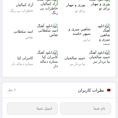
پوری و مهیار
آزاد کمالیان
برای تو
خاطرات بی رنگ
شاهین میری و
امید سلطانی
سپهر خلسه
تقاص
تراپی
حمید صالحیان
کامران کیا
بیا بردار ببر
ستاره دنباله دار
نظرات کاربران
۲ نظر