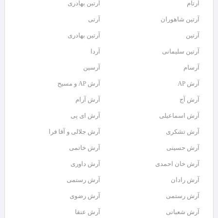
آرتام
آرتبن بهادری
آرتين شاهوران
آرتی
آرتین
آرتین بهادری
آرتین سلیمانی
آردا
آرسام
آرسین
آرش AP
آرش AP و مسیح
آرش آج
آرش آرام
آرش اسماعیلی
آرش ای پی
آرش تشکری
آرش جلالی و آقا فرا
آرش حسینی
آرش خاتمی
آرش خان احمدی
آرش داوری
آرش رادان
آرش رستمى
آرش رستمی
آرش رضوی
آرش شعبانی
آرش عنقا