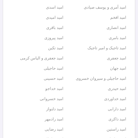
امید آمری و یوسف صیادی
امید اسدی
امید افخم
امید امیدی
امید انصاری
امید باقری
امید بامری
امید پیروزی
امید تاجیک و امیر تاجیک
امید تکین
امید جعفری
امید جعفری و الیاس کرمی
امید جهان
امید حاجیلی
امید حاجیلی و سیروان خسروی
امید حسینی
امید حیدری
امید خداجو
امید خداوردی
امید خسروانی
امید دارابی
امید دلنواز
امید ذاکری
امید رادمهر
امید راستین
امید رضایی