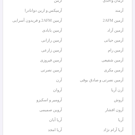
آرمان واحدی
آرمن
آرمند
آرمیکس و ارین دوانادرا
آرمین 2AFM
آرمین 2AFM و فریدون آسرایی
آرمین آراد
آرمین بابادی
آرمین حیاتی
آرمین رازانی
آرمین رام
آرمین زارعی
آرمین شفیعی
آرمین فیروزی
آرمین مکری
آرمین نصرتی
آرمین نصرتی و صادق بوقی
آرن
آرن آریا
آروان
آروش
آرومیر و اسکیزو
آرون افشار
آروین صمیمی
آریا
آریا آبان
آریا آرام نژاد
آریا امجد