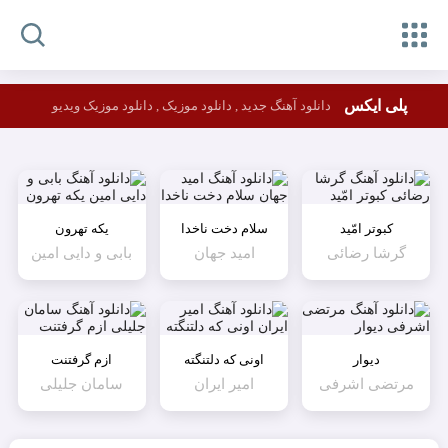
پلی ایکس
دانلود آهنگ جدید , دانلود موزیک , دانلود موزیک ویدیو
کبوتر امّید
سلام دخت ناخدا
یکه تهرون
گرشا رضائی
امید جهان
بابی و دایی امین
دیوار
اونی که دلتنگته
ازم گرفتنت
مرتضی اشرفی
امیر ایران
سامان جلیلی