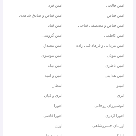
امین فالجی
امین فرد
امین فیاض
امین فیاض و صادق شاهدی
امین فیاض و مصطفی فتاحی
امین قباد
امین کاظمی
امین گروسی
امین مردانی و فرهاد قلی زاده
امین مصدق
امین موذن
امین موسوی
امین ناظری
امین نیک
امین هدایتی
امین و امید
امینو
انتظار
انزی
انزی و کیان
انوشیروان روحانی
اهورا
اهورا اژدری
اهورا قاضی
اورمان خسروشاهی
اوژن
اولیکس
اوید و صفایی