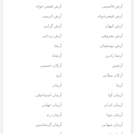
آرش قاسمی
آرش قیصر خواه
آرش قیصرخواه
آرش کریمی
آرش کیهان
آرش گرایی
آرش معروفی
آرش یزدانی
آرش یوسفیان
آرشا
آرشا رادین
آرشاه
آرشین
آرکان حسینی
آرکان میلانی
آرم
آرما
آرمان
آرمان آوا
آرمان اسماعیلی
آرمان ام ان
آرمان جهانی
آرمان ذویا
آرمان زند
آرمان شهابی
آرمان گرشاسبی