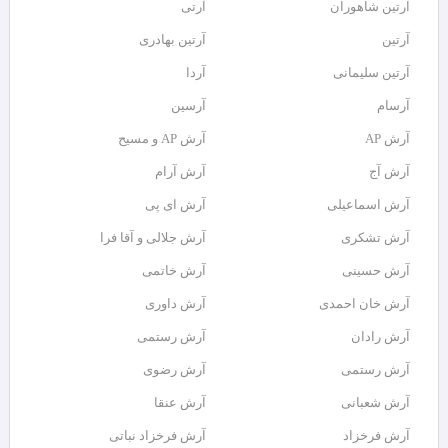
آرتين شاهوران
آرتی
آرتین
آرتین بهادری
آرتین سلیمانی
آردا
آرسام
آرسین
آرش AP
آرش AP و مسیح
آرش آج
آرش آرام
آرش اسماعیلی
آرش ای پی
آرش تشکری
آرش جلالی و آقا فرا
آرش حسینی
آرش خاتمی
آرش خان احمدی
آرش داوری
آرش رادان
آرش رستمى
آرش رستمی
آرش رضوی
آرش شعبانی
آرش عنقا
آرش فرخزاد
آرش فرخزاد نباتی