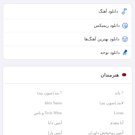
دانلود آهنگ
دانلود ریمیکس
دانلود بهترین آهنگ‌ها
دانلود نوحه
هنرمندان
7 باند
7 بند (سون بند)
۷بند (سون بند)
Idriz Sanie
Loran
Tech N9ne و یاس
آبا مقدم
آبتین دابا
آبتین روحبخش داوران
آبتین یارا