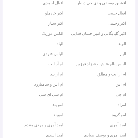
افشین یوسفی و دی جی دینیار
اقبال احمدی
اقبال حبیبی
اکبر خادملو
اکبر رحیمی
اکبر سیار
اکبر گلپایگانی و امیراحسان فدایی
الکس موزیک
الوند
الیاد
الیاز
الیاس فنودی
الیاس یالچینتاش و فرزاد فرزین
ام آر ایت
ام آر ایت و مطلق
ام‌ ار بند
ام اس
ام اس و سامیارزد
ام جی
ام سی ای سی
امراد
امو بند
امو گروه
اموبند
امید آمری
امید آمری و مهدی مقدم
امید آمری و یوسف صیادی
امید اسدی