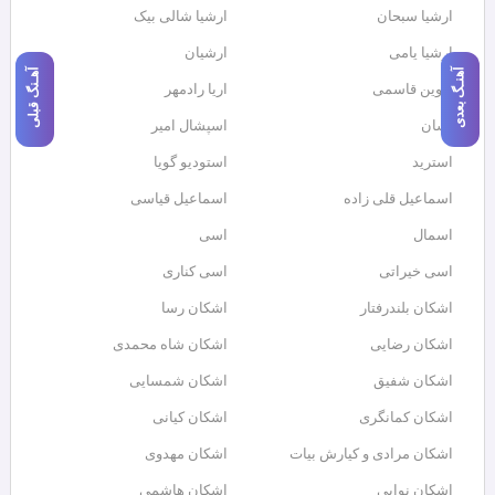
ارشیا سبحان
ارشیا شالی بیک
ارشیا یامی
ارشیان
آهنـگ بعدی
آهـنگ قبلی
اروین قاسمی
اریا رادمهر
اِسان
اسپشال امیر
استرید
استودیو گویا
اسماعیل قلی زاده
اسماعیل قیاسی
اسمال
اسی
اسی خیراتی
اسی کناری
اشکان بلندرفتار
اشکان رسا
اشکان رضایی
اشکان شاه محمدی
اشکان شفیق
اشکان شمسایی
اشکان‌ کمانگری
اشکان کیانی
اشکان مرادی و کیارش بیات
اشکان مهدوی
اشکان نوایی
اشکان هاشمی