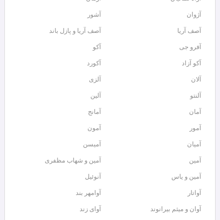
آژوان
آشور
آصف آریا
آصف آریا و پازل باند
آفرو جی
آکو
آکو آزاد
آکورد
آلان
آلزی
آلنتو
آلین
آمان
آمانج
آمور
آمون
آمیان
آمیسن
آمین
آمین و شهاب مظفری
آمین و یاس
آنوئیل
آواتار
آوامهر بند
آوان و میثم بیرانوند
آوای زند