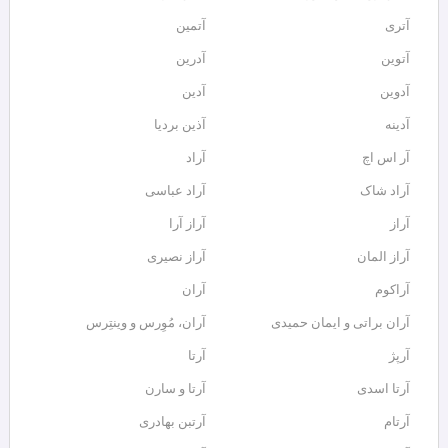
آتری
آتمین
آتوین
آدرین
آدوین
آدین
آدینه
آذین بردیا
آر اس اچ
آراد
آراد شاک
آراد عباسی
آراز
آراز آرا
آراز المان
آراز نصیری
آراکوم
آران
آران براتی و ایمان حمیدی
آران، مُوِرس و وینتِرس
آرپژ
آرتا
آرتا اسدی
آرتا و سارن
آرتام
آرتبن بهادری