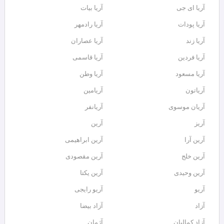
آریا ای جی
آریا بیات
آریا پودات
آریا رادمهر
آریا زند
آریا عصاران
آریا فردین
آریا قاسمی
آریا مسعود
آریا وطن
آریاتون
آریامین
آریان موسوی
آریانفر
آریز
آرین
آرین آرا
آرین ابراهیمی
آرین خلج
آرین مقصودی
آرین وحیدی
آرین یکتا
آریو
آریو رایجی
آزاد
آزاد بیضا
آزاد کمالیان
آژمان