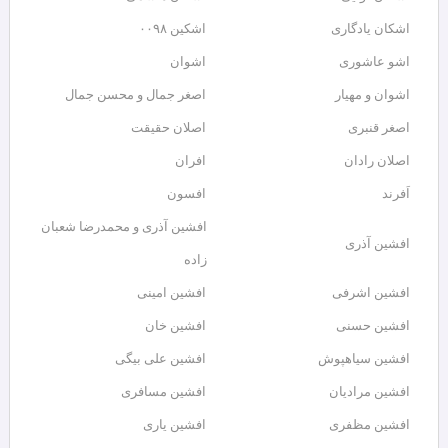
اشکان یادگاری
اشکین ۰۰۹۸
اشو عاشوری
اشوان
اشوان و مهیار
اصغر جمال و محسن جمال
اصغر قنبری
اصلان حقیقت
اصلان رادان
افران
اَفرند
افسون
افشین آذری و محمدرضا شعبان
افشین آذری
زاده
افشین اشرفی
افشین امینی
افشین حسنی
افشین خان
افشین سیاهپوش
افشین علی بیگی
افشین مرادیان
افشین مسافری
افشین مظفری
افشین یاری