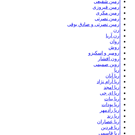
آرمین شفیعی
آرمین فیروزی
آرمین مکری
آرمین نصرتی
آرمین نصرتی و صادق بوقی
آرن
آرن آریا
آروان
آروش
آرومیر و اسکیزو
آرون افشار
آروین صمیمی
آریا
آریا آبان
آریا آرام نژاد
آریا امجد
آریا ای جی
آریا بیات
آریا پودات
آریا رادمهر
آریا زند
آریا عصاران
آریا فردین
آریا قاسمی