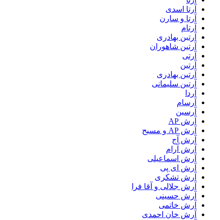
آرتا اسدی
آرتا و سارن
آرتام
آرتبن بهادری
آرتين شاهوران
آرتی
آرتین
آرتین بهادری
آرتین سلیمانی
آردا
آرسام
آرسین
آرش AP
آرش AP و مسیح
آرش آج
آرش آرام
آرش اسماعیلی
آرش ای پی
آرش تشکری
آرش جلالی و آقا فرا
آرش حسینی
آرش خاتمی
آرش خان احمدی