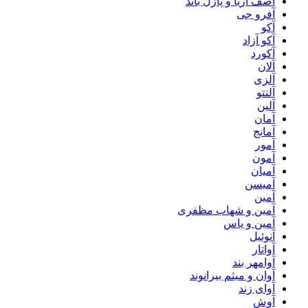
آصف آریا و پازل باند
آفرو جی
آکو
آکو آزاد
آکورد
آلان
آلزی
آلنتو
آلین
آمان
آمانج
آمور
آمون
آمیان
آمیسن
آمین
آمین و شهاب مظفری
آمین و یاس
آنوئیل
آواتار
آوامهر بند
آوان و میثم بیرانوند
آوای زند
آوش