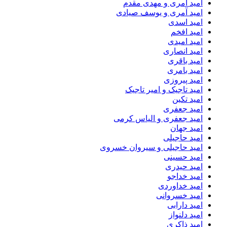
امید آمری و مهدی مقدم
امید آمری و یوسف صیادی
امید اسدی
امید افخم
امید امیدی
امید انصاری
امید باقری
امید بامری
امید پیروزی
امید تاجیک و امیر تاجیک
امید تکین
امید جعفری
امید جعفری و الیاس کرمی
امید جهان
امید حاجیلی
امید حاجیلی و سیروان خسروی
امید حسینی
امید حیدری
امید خداجو
امید خداوردی
امید خسروانی
امید دارابی
امید دلنواز
امید ذاکری