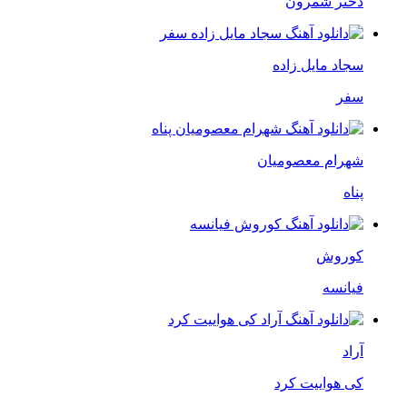
دختر شمرون
سجاد مایل زاده
سفر
شهرام معصومیان
پناه
کوروش
فیانسه
آراد
کی هواییت کرد