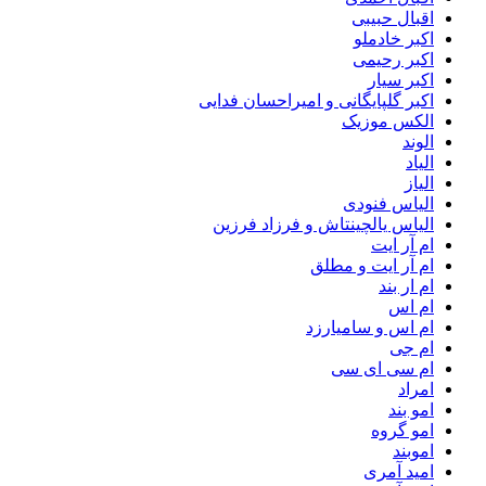
اقبال حبیبی
اکبر خادملو
اکبر رحیمی
اکبر سیار
اکبر گلپایگانی و امیراحسان فدایی
الکس موزیک
الوند
الیاد
الیاز
الیاس فنودی
الیاس یالچینتاش و فرزاد فرزین
ام آر ایت
ام آر ایت و مطلق
ام‌ ار بند
ام اس
ام اس و سامیارزد
ام جی
ام سی ای سی
امراد
امو بند
امو گروه
اموبند
امید آمری