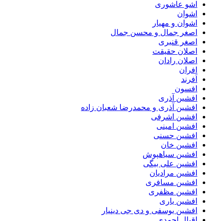
اشو عاشوری
اشوان
اشوان و مهیار
اصغر جمال و محسن جمال
اصغر قنبری
اصلان حقیقت
اصلان رادان
افران
اَفرند
افسون
افشین آذری
افشین آذری و محمدرضا شعبان زاده
افشین اشرفی
افشین امینی
افشین حسنی
افشین خان
افشین سیاهپوش
افشین علی بیگی
افشین مرادیان
افشین مسافری
افشین مظفری
افشین یاری
افشین یوسفی و دی جی دینیار
اقبال احمدی