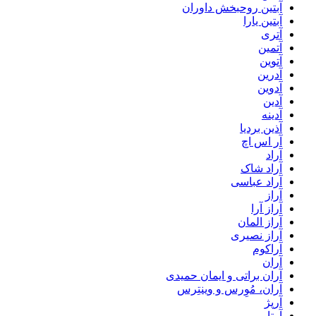
آبتین روحبخش داوران
آبتین یارا
آتری
آتمین
آتوین
آدرین
آدوین
آدین
آدینه
آذین بردیا
آر اس اچ
آراد
آراد شاک
آراد عباسی
آراز
آراز آرا
آراز المان
آراز نصیری
آراکوم
آران
آران براتی و ایمان حمیدی
آران، مُوِرس و وینتِرس
آرپژ
آرتا