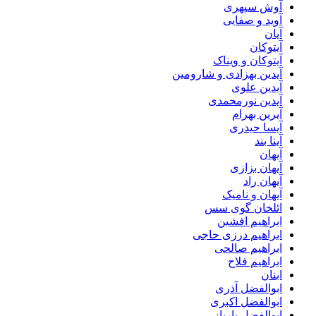
آوش سپهری
آوید و صفایی
آیان
آیتوکان
آیتوکان و ویناک
آیدین بهزادی و شارومین
آیدین علوی
آیدین نورمحمدی
آیرین بهرام
آیسا حیدری
آینا بند
آیهان
آیهان بزازی
آیهان راد
آیهان و نامیک
ائلخان گوی سس
ابراهیم افشین
ابراهیم درزی حاجی
ابراهیم صالحی
ابراهیم فلاح
ابنان
ابوالفضل آذری
ابوالفضل اکبری
ابوالفضل بارپاز