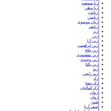
آریا مسعود
آریا وطن
آریاتون
آریامین
آریان موسوی
آریانفر
آریز
آرین
آرین آرا
آرین ابراهیمی
آرین خلج
آرین مقصودی
آرین وحیدی
آرین یکتا
آریو
آریو رایجی
آزاد
آزاد بیضا
آزاد کمالیان
آژمان
آژوان
آشور
آصف آریا