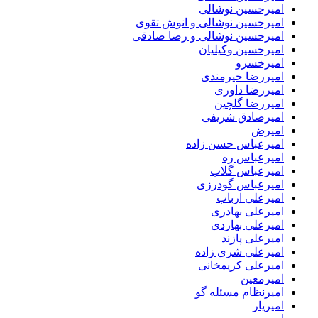
امیرحسین نوشالی
امیرحسین نوشالی و انوش تقوی
امیرحسین نوشالی و رضا صادقی
امیرحسین وکیلیان
امیرخسرو
امیررضا خیرمندی
امیررضا داوری
امیررضا گلچین
امیرصادق شریفی
امیرض
امیرعباس حسن زاده
امیرعباس ره
امیرعباس گلاب
امیرعباس گودرزی
امیرعلی ارباب
امیرعلی بهادری
امیرعلی بهاردی
امیرعلی پازند
امیرعلی شری زاده
امیرعلی کریمخانی
امیرمعین
امیرنظام مسئله گو
امیریار