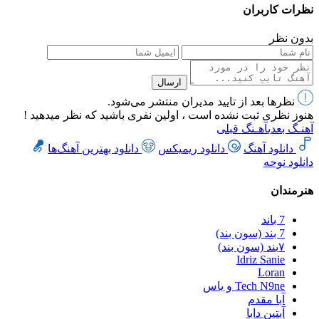
نظرات کاربران
بدون نظر
ارسال
نظرها بعد از تایید مدیران منتشر می‌شود.
هنوز نظری ثبت نشده است ، اولین نفری باشید که نظر میدهید !
آهنـگ بعدی
آهـنگ قبلی
دانلود آهنگ
دانلود ریمیکس
دانلود بهترین آهنگ‌ها
دانلود نوحه
هنرمندان
7 باند
7 بند (سون بند)
۷بند (سون بند)
Idriz Sanie
Loran
Tech N9ne و یاس
آبا مقدم
آبتین دابا