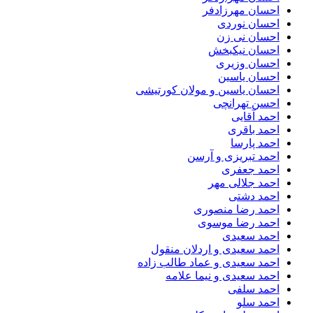
احسان مهرزادفر
احسان نوردی
احسان نی زن
احسان نیکبخش
احسان وزیری
احسان یاسین
احسان یاسین و مولان کورتیشی
احسن تهرانچی
احمد آقایی
احمد باقری
احمد پارسا
احمد تبریزی و آرسن
احمد جعفری
احمد جلالی مهر
احمد دشتی
احمد رضا منصوری
احمد رضا موسوی
احمد سعیدی
احمد سعیدی و اردلان منقول
احمد سعیدی و عماد طالب زاده
احمد سعیدی و نیما علامه
احمد سلفی
احمد سلو