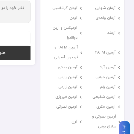
آرمان شهابی
آرمان گرشاسبی
آرمان واحدی
آرمن
آرمیکس و ارین
آرمند
دوانادرا
آرمین 2AFM و
آرمین 2AFM
هنو
فریدون آسرایی
آرمین آراد
آرمین بابادی
آرمین حیاتی
آرمین رازانی
آرمین رام
آرمین زارعی
آرمین شفیعی
آرمین فیروزی
آرمین مکری
آرمین نصرتی
آرمین نصرتی و
آرن
صادق بوقی
آهنـگ بعدی