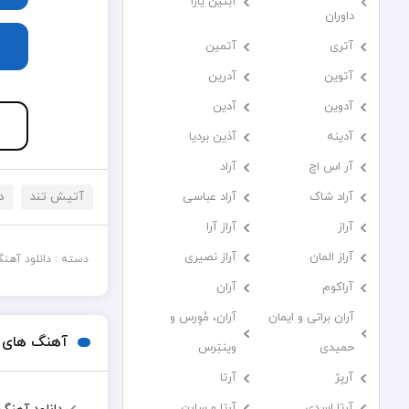
آبتین یارا
داوران
آتری
آتمین
آتوین
آدرین
آدوین
آدین
آدینه
آذین بردیا
آر اس اچ
آراد
آراد شاک
آراد عباسی
آتیش تند
د
آراز
آراز آرا
آراز المان
آراز نصیری
دسته :
دانلود آهن
آراکوم
آران
آران براتی و ایمان
آران، مُوِرس و
آهنگ های ب
حمیدی
وینتِرس
آرپژ
آرتا
آرتا اسدی
آرتا و سارن