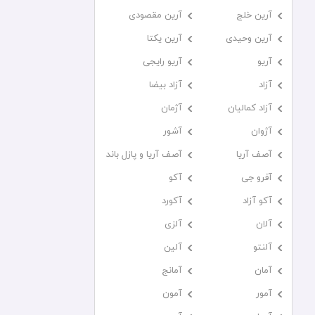
آرین خلج
آرین مقصودی
آرین وحیدی
آرین یکتا
آریو
آریو رایجی
آزاد
آزاد بیضا
آزاد کمالیان
آژمان
آژوان
آشور
آصف آریا
آصف آریا و پازل باند
آفرو جی
آکو
آکو آزاد
آکورد
آلان
آلزی
آلنتو
آلین
آمان
آمانج
آمور
آمون