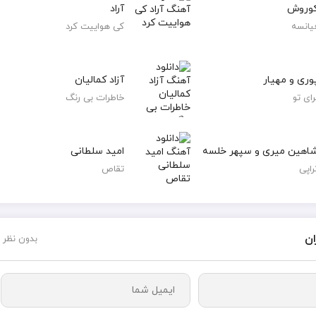
وروش
آراد
یانسه
کی هواییت کرد
وری و مهیار
آزاد کمالیان
رای تو
خاطرات بی رنگ
اهین میری و سپهر خلسه
امید سلطانی
راپی
تقاص
ان
بدون نظر