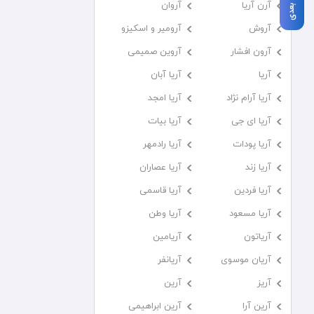
آرن آریا
آروان
آروش
آرومیر و اسکیزو
آرون افشار
آروین صمیمی
آریا
آریا آبان
آریا آرام نژاد
آریا امجد
آریا ای جی
آریا بیات
آریا پودات
آریا رادمهر
آریا زند
آریا عصاران
آریا فردین
آریا قاسمی
آریا مسعود
آریا وطن
آریاتون
آریامین
آریان موسوی
آریانفر
آریز
آرین
آرین آرا
آرین ابراهیمی