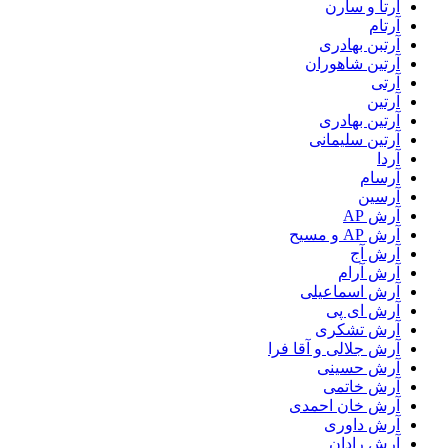
آرتا و سارن
آرتام
آرتبن بهادری
آرتين شاهوران
آرتی
آرتین
آرتین بهادری
آرتین سلیمانی
آردا
آرسام
آرسین
آرش AP
آرش AP و مسیح
آرش آج
آرش آرام
آرش اسماعیلی
آرش ای پی
آرش تشکری
آرش جلالی و آقا فرا
آرش حسینی
آرش خاتمی
آرش خان احمدی
آرش داوری
آرش رادان