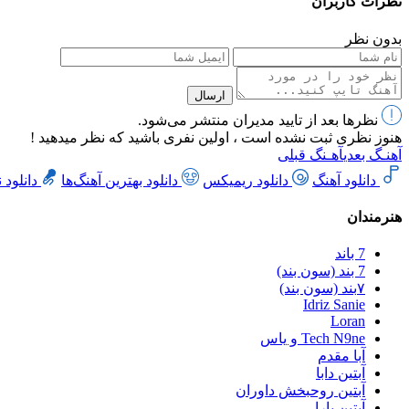
نظرات کاربران
بدون نظر
ارسال
نظرها بعد از تایید مدیران منتشر می‌شود.
هنوز نظری ثبت نشده است ، اولین نفری باشید که نظر میدهید !
آهنـگ بعدی
آهـنگ قبلی
دانلود آهنگ
دانلود ریمیکس
دانلود بهترین آهنگ‌ها
دانلود 
هنرمندان
7 باند
7 بند (سون بند)
۷بند (سون بند)
Idriz Sanie
Loran
Tech N9ne و یاس
آبا مقدم
آبتین دابا
آبتین روحبخش داوران
آبتین یارا