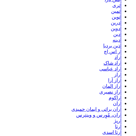
آتری
آتمین
آتوین
آدرین
آدوین
آدین
آدینه
آذین بردیا
آر اس اچ
آراد
آراد شاک
آراد عباسی
آراز
آراز آرا
آراز المان
آراز نصیری
آراکوم
آران
آران براتی و ایمان حمیدی
آران، مُوِرس و وینتِرس
آرپژ
آرتا
آرتا اسدی