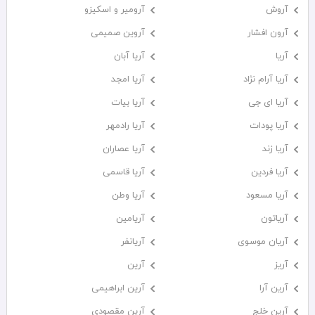
آروش
آرومیر و اسکیزو
آرون افشار
آروین صمیمی
آریا
آریا آبان
آریا آرام نژاد
آریا امجد
آریا ای جی
آریا بیات
آریا پودات
آریا رادمهر
آریا زند
آریا عصاران
آریا فردین
آریا قاسمی
آریا مسعود
آریا وطن
آریاتون
آریامین
آریان موسوی
آریانفر
آریز
آرین
آرین آرا
آرین ابراهیمی
آرین خلج
آرین مقصودی