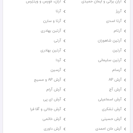
آران براتی و ایمان حمیدی
آران، مُوِرس و وینتِرس
آرپژ
آرتا
آرتا اسدی
آرتا و سارن
آرتام
آرتبن بهادری
آرتين شاهوران
آرتی
آرتین
آرتین بهادری
آرتین سلیمانی
آردا
آرسام
آرسین
آرش AP
آرش AP و مسیح
آرش آج
آرش آرام
آرش اسماعیلی
آرش ای پی
آرش تشکری
آرش جلالی و آقا فرا
آرش حسینی
آرش خاتمی
آرش خان احمدی
آرش داوری