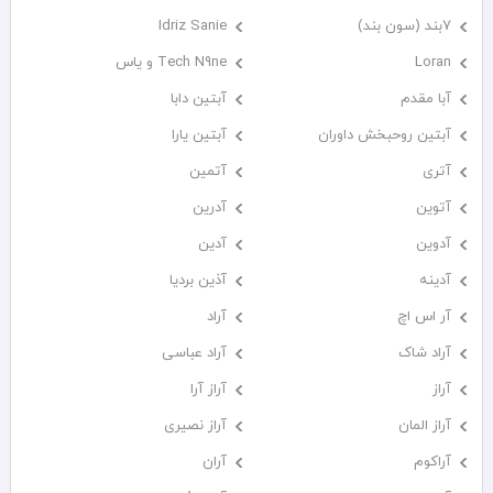
۷بند (سون بند)
Idriz Sanie
Loran
Tech N9ne و یاس
آبا مقدم
آبتین دابا
آبتین روحبخش داوران
آبتین یارا
آتری
آتمین
آتوین
آدرین
آدوین
آدین
آدینه
آذین بردیا
آر اس اچ
آراد
آراد شاک
آراد عباسی
آراز
آراز آرا
آراز المان
آراز نصیری
آراکوم
آران