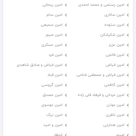
امین رستمی و محمد احمدی
امین ریحانی
امین سالاری
امین سام
امین ستوده
امین سمیعی
امین شکرشکن
امین صبور
امین عزیز
امین عسکری
امین فالجی
امین فرد
امین فیاض
امین فیاض و صادق شاهدی
امین فیاض و مصطفی فتاحی
امین قباد
امین کاظمی
امین گروسی
امین مردانی و فرهاد قلی زاده
امین مصدق
امین موذن
امین موسوی
امین ناظری
امین نیک
امین هدایتی
امین و امید
امینو
انتظار