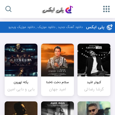
پلی ایکس
دانلود آهنگ جدید , دانلود موزیک , دانلود موزیک ویدیو
کبوتر امّید
سلام دخت ناخدا
یکه تهرون
گرشا رضائی
امید جهان
بابی و دایی امین