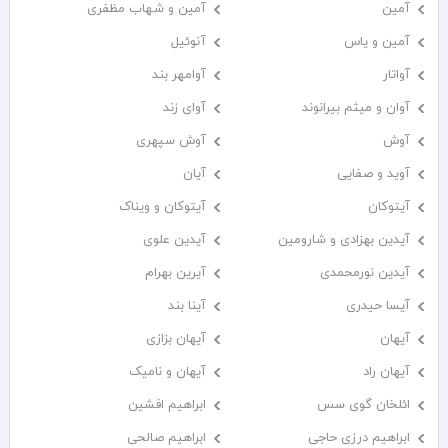
آمین
آمین و شهاب مظفری
آمین و یاس
آنوئیل
آواتار
آوامهر بند
آوان و میثم بیرانوند
آوای زند
آوش
آوش سپهری
آوید و صفایی
آیان
آیتوکان
آیتوکان و ویناک
آیدین بهزادی و شارومین
آیدین علوی
آیدین نورمحمدی
آیرین بهرام
آیسا حیدری
آینا بند
آیهان
آیهان بزازی
آیهان راد
آیهان و نامیک
ائلخان گوی سس
ابراهیم افشین
ابراهیم درزی حاجی
ابراهیم صالحی