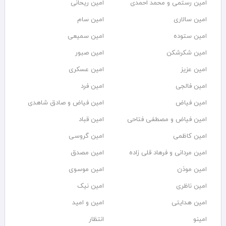
امین رستمی و محمد احمدی
امین ریحانی
امین سالاری
امین سام
امین ستوده
امین سمیعی
امین شکرشکن
امین صبور
امین عزیز
امین عسکری
امین فالجی
امین فرد
امین فیاض
امین فیاض و صادق شاهدی
امین فیاض و مصطفی فتاحی
امین قباد
امین کاظمی
امین گروسی
امین مردانی و فرهاد قلی زاده
امین مصدق
امین موذن
امین موسوی
امین ناظری
امین نیک
امین هدایتی
امین و امید
امینو
انتظار