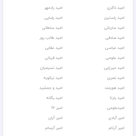
امید ذاکری
امید رادمهر
امید راستین
امید رضایی
امید ساربانی
امید سلطانی
امید صادقی
امید طالب پور
امید عباسی
امید عقابی
امید علومی
امید قربانی
امید میرزایی
امید نسیمیان
امید نصری
امید نیکویه
امید هورمند
امید و جمشید
امید یارتا
امید یگانه
امیدعلومی
امیر f2
امیر آبادی
امیر آران
امیر آرتام
امیر آرسام