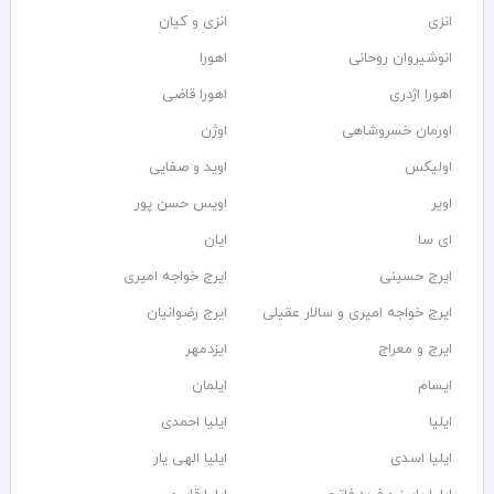
انزی
انزی و کیان
انوشیروان روحانی
اهورا
اهورا اژدری
اهورا قاضی
اورمان خسروشاهی
اوژن
اولیکس
اوید و صفایی
اویر
اویس حسن پور
ای سا
ایان
ایرج حسینی
ایرج خواجه امیری
ایرج خواجه امیری و سالار عقیلی
ایرج رضوانیان
ایرج و معراج
ایزدمهر
ایسام
ایلمان
ایلیا
ایلیا احمدی
ایلیا اسدی
ایلیا الهی یار