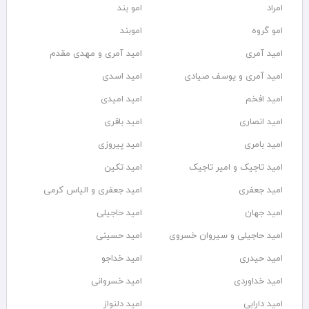
امراد
امو بند
امو گروه
اموبند
امید آمری
امید آمری و مهدی مقدم
امید آمری و یوسف صیادی
امید اسدی
امید افخم
امید امیدی
امید انصاری
امید باقری
امید بامری
امید پیروزی
امید تاجیک و امیر تاجیک
امید تکین
امید جعفری
امید جعفری و الیاس کرمی
امید جهان
امید حاجیلی
امید حاجیلی و سیروان خسروی
امید حسینی
امید حیدری
امید خداجو
امید خداوردی
امید خسروانی
امید دارابی
امید دلنواز