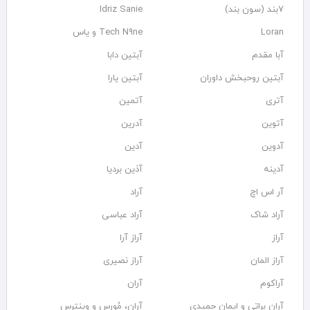
۷بند (سون بند)
Idriz Sanie
Loran
Tech N9ne و یاس
آبا مقدم
آبتین دابا
آبتین روحبخش داوران
آبتین یارا
آتری
آتمین
آتوین
آدرین
آدوین
آدین
آدینه
آذین بردیا
آر اس اچ
آراد
آراد شاک
آراد عباسی
آراز
آراز آرا
آراز المان
آراز نصیری
آراکوم
آران
آران براتی و ایمان حمیدی
آران، مُوِرس و وینتِرس