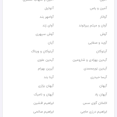
آمین و یاس
آنوئیل
آواتار
آوامهر بند
آوان و میثم بیرانوند
آوای زند
آوش
آوش سپهری
آوید و صفایی
آیان
آیتوکان
آیتوکان و ویناک
آیدین بهزادی و شارومین
آیدین علوی
آیدین نورمحمدی
آیرین بهرام
آیسا حیدری
آینا بند
آیهان
آیهان بزازی
آیهان راد
آیهان و نامیک
ائلخان گوی سس
ابراهیم افشین
ابراهیم درزی حاجی
ابراهیم صالحی