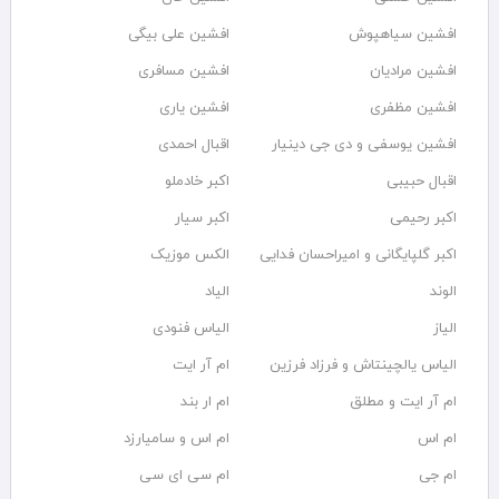
افشین سیاهپوش
افشین علی بیگی
افشین مرادیان
افشین مسافری
افشین مظفری
افشین یاری
افشین یوسفی و دی جی دینیار
اقبال احمدی
اقبال حبیبی
اکبر خادملو
اکبر رحیمی
اکبر سیار
اکبر گلپایگانی و امیراحسان فدایی
الکس موزیک
الوند
الیاد
الیاز
الیاس فنودی
الیاس یالچینتاش و فرزاد فرزین
ام آر ایت
ام آر ایت و مطلق
ام‌ ار بند
ام اس
ام اس و سامیارزد
ام جی
ام سی ای سی