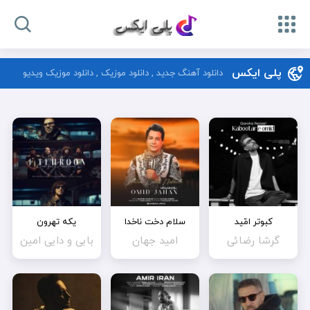
پلی ایکس
دانلود آهنگ جدید , دانلود موزیک , دانلود موزیک ویدیو
کبوتر امّید
سلام دخت ناخدا
یکه تهرون
گرشا رضائی
امید جهان
بابی و دایی امین