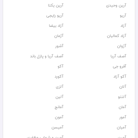
آرین وحیدی
آرین یکتا
آریو
آریو رایجی
آزاد
آزاد بیضا
آزاد کمالیان
آژمان
آژوان
آشور
آصف آریا
آصف آریا و پازل باند
آفرو جی
آکو
آکو آزاد
آکورد
آلان
آلزی
آلنتو
آلین
آمان
آمانج
آمور
آمون
آمیان
آمیسن
آمین
آمین و شهاب مظفری