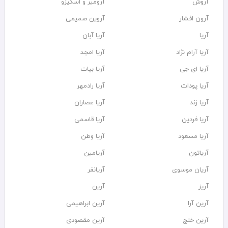
آروش
آرومیر و اسکیزو
آرون افشار
آروین صمیمی
آریا
آریا آبان
آریا آرام نژاد
آریا امجد
آریا ای جی
آریا بیات
آریا پودات
آریا رادمهر
آریا زند
آریا عصاران
آریا فردین
آریا قاسمی
آریا مسعود
آریا وطن
آریاتون
آریامین
آریان موسوی
آریانفر
آریز
آرین
آرین آرا
آرین ابراهیمی
آرین خلج
آرین مقصودی