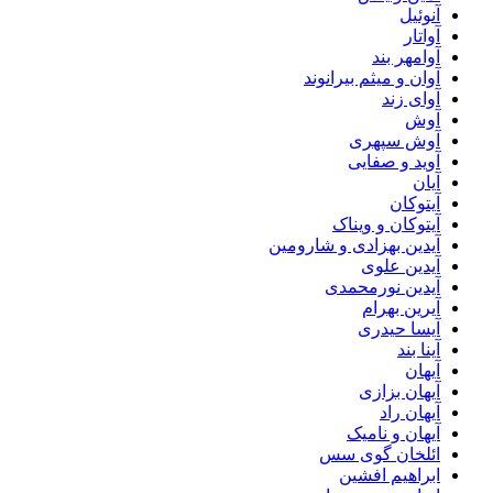
آنوئیل
آواتار
آوامهر بند
آوان و میثم بیرانوند
آوای زند
آوش
آوش سپهری
آوید و صفایی
آیان
آیتوکان
آیتوکان و ویناک
آیدین بهزادی و شارومین
آیدین علوی
آیدین نورمحمدی
آیرین بهرام
آیسا حیدری
آینا بند
آیهان
آیهان بزازی
آیهان راد
آیهان و نامیک
ائلخان گوی سس
ابراهیم افشین