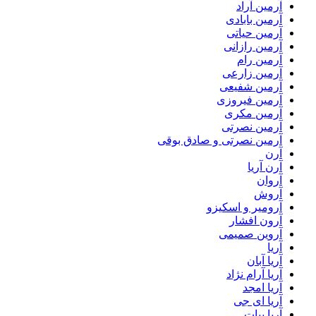
آرمین آراد
آرمین بابادی
آرمین حیاتی
آرمین رازانی
آرمین رام
آرمین زارعی
آرمین شفیعی
آرمین فیروزی
آرمین مکری
آرمین نصرتی
آرمین نصرتی و صادق بوقی
آرن
آرن آریا
آروان
آروش
آرومیر و اسکیزو
آرون افشار
آروین صمیمی
آریا
آریا آبان
آریا آرام نژاد
آریا امجد
آریا ای جی
آریا بیات