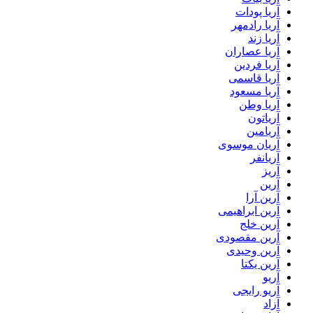
آریا پودات
آریا رادمهر
آریا زند
آریا عصاران
آریا فردین
آریا قاسمی
آریا مسعود
آریا وطن
آریاتون
آریامین
آریان موسوی
آریانفر
آریز
آرین
آرین آرا
آرین ابراهیمی
آرین خلج
آرین مقصودی
آرین وحیدی
آرین یکتا
آریو
آریو رایجی
آزاد