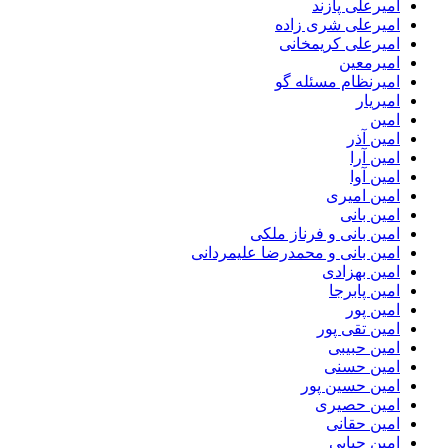
امیرعلی پازند
امیرعلی شری زاده
امیرعلی کریمخانی
امیرمعین
امیرنظام مسئله گو
امیریار
امین
امین آذر
امین آرا
امین آوا
امین امیری
امین بانی
امین بانی و فرناز ملکی
امین بانی و محمدرضا علیمردانی
امین بهزادی
امین پابرجا
امین پور
امین تقی پور
امین حبیبی
امین حسنی
امین حسین پور
امین حصیری
امین حقانی
امین حیایی