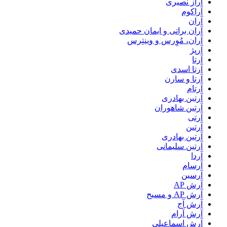
آراز نصیری
آراکوم
آران
آران براتی و ایمان حمیدی
آران، مُوِرس و وینتِرس
آرپژ
آرتا
آرتا اسدی
آرتا و سارن
آرتام
آرتبن بهادری
آرتين شاهوران
آرتی
آرتین
آرتین بهادری
آرتین سلیمانی
آردا
آرسام
آرسین
آرش AP
آرش AP و مسیح
آرش آج
آرش آرام
آرش اسماعیلی