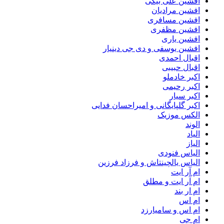
افشین علی بیگی
افشین مرادیان
افشین مسافری
افشین مظفری
افشین یاری
افشین یوسفی و دی جی دینیار
اقبال احمدی
اقبال حبیبی
اکبر خادملو
اکبر رحیمی
اکبر سیار
اکبر گلپایگانی و امیراحسان فدایی
الکس موزیک
الوند
الیاد
الیاز
الیاس فنودی
الیاس یالچینتاش و فرزاد فرزین
ام آر ایت
ام آر ایت و مطلق
ام‌ ار بند
ام اس
ام اس و سامیارزد
ام جی