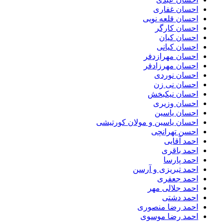
احسان غفاری
احسان قلعه نویی
احسان کارگر
احسان کیان
احسان کیانی
احسان مهرازدفر
احسان مهرزادفر
احسان نوردی
احسان نی زن
احسان نیکبخش
احسان وزیری
احسان یاسین
احسان یاسین و مولان کورتیشی
احسن تهرانچی
احمد آقایی
احمد باقری
احمد پارسا
احمد تبریزی و آرسن
احمد جعفری
احمد جلالی مهر
احمد دشتی
احمد رضا منصوری
احمد رضا موسوی