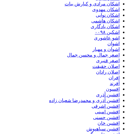
اشکان مرادی و کیارش بیات
اشکان مهدوی
اشکان نوایی
اشکان هاشمی
اشکان یادگاری
اشکین ۰۰۹۸
اشو عاشوری
اشوان
اشوان و مهیار
اصغر جمال و محسن جمال
اصغر قنبری
اصلان حقیقت
اصلان رادان
افران
اَفرند
افسون
افشین آذری
افشین آذری و محمدرضا شعبان زاده
افشین اشرفی
افشین امینی
افشین حسنی
افشین خان
افشین سیاهپوش