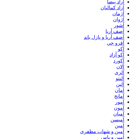
آزاد بیضا
آزاد کمالیان
آژمان
آژوان
آشور
آصف آریا
آصف آریا و پازل باند
آفرو جی
آکو
آکو آزاد
آکورد
آلان
آلزی
آلنتو
آلین
آمان
آمانج
آمور
آمون
آمیان
آمیسن
آمین
آمین و شهاب مظفری
آمین و یاس