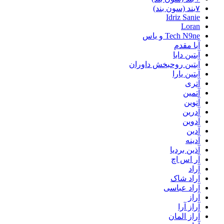
۷بند (سون بند)
Idriz Sanie
Loran
Tech N9ne و یاس
آبا مقدم
آبتین دابا
آبتین روحبخش داوران
آبتین یارا
آتری
آتمین
آتوین
آدرین
آدوین
آدین
آدینه
آذین بردیا
آر اس اچ
آراد
آراد شاک
آراد عباسی
آراز
آراز آرا
آراز المان