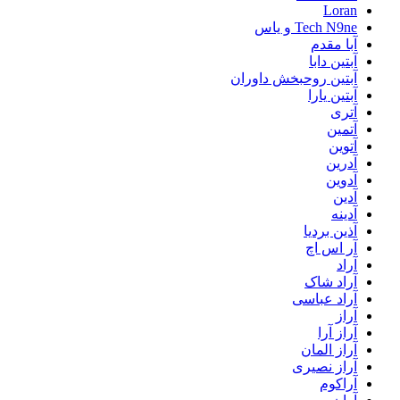
Loran
Tech N9ne و یاس
آبا مقدم
آبتین دابا
آبتین روحبخش داوران
آبتین یارا
آتری
آتمین
آتوین
آدرین
آدوین
آدین
آدینه
آذین بردیا
آر اس اچ
آراد
آراد شاک
آراد عباسی
آراز
آراز آرا
آراز المان
آراز نصیری
آراکوم