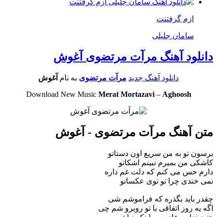
ازم گرفتنت
سامان جلیلی
دانلود آهنگ مرآت مرتضوی آغوش
دانلود آهنگ جدید
مرآت مرتضوی
به نام
آغوش
Download New Music
Merat Mortazavi
–
Aghoosh
متن آهنگ مرآت مرتضوی - آغوش
برسون تو به من سریع اون دستاتو
کاشکی من بمیرم نبینم اشکاتو
دارم حس می کنم که دلت غم داره
نمی خندی چرا تو توی عکساتو
چقدر باید بگذره که فراموشم شی
اگه یه روز اتفاقی با تو روبرو شم چی