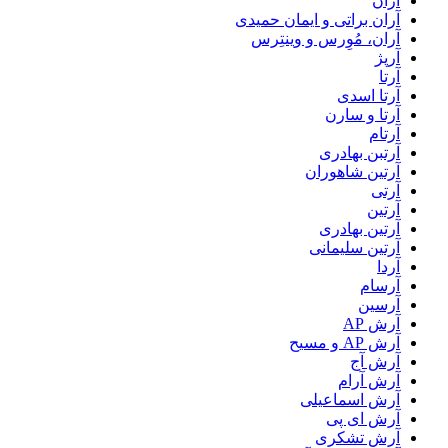
آران
آران براتی و ایمان حمیدی
آران، مُوِرس و وینتِرس
آرپژ
آرتا
آرتا اسدی
آرتا و سارن
آرتام
آرتبن بهادری
آرتين شاهوران
آرتی
آرتین
آرتین بهادری
آرتین سلیمانی
آردا
آرسام
آرسین
آرش AP
آرش AP و مسیح
آرش آج
آرش آرام
آرش اسماعیلی
آرش ای پی
آرش تشکری