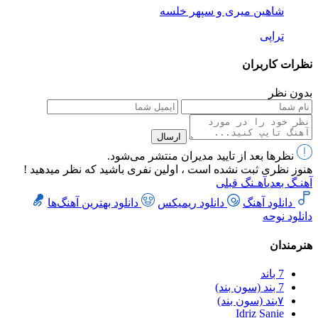
شاهین میری و سپهر خلسه
تراپی
نظرات کاربران
بدون نظر
ارسال
نظرها بعد از تایید مدیران منتشر می‌شود.
هنوز نظری ثبت نشده است ، اولین نفری باشید که نظر میدهید !
آهنـگ بعدی
آهـنگ قبلی
دانلود آهنگ
دانلود ریمیکس
دانلود بهترین آهنگ‌ها
دانلود نوحه
هنرمندان
7 باند
7 بند (سون بند)
۷بند (سون بند)
Idriz Sanie