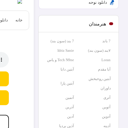
دانلود نوحه
خانه
دانلو
هنرمندان
7 باند
7 بند (سون بند)
۷بند (سون بند)
Idriz Sanie
Loran
Tech N9ne و یاس
آبا مقدم
آبتین دابا
آبتین روحبخش
آبتین یارا
داوران
آتری
آتمین
آتوین
آدرین
آدوین
آدین
آدینه
آذین بردیا