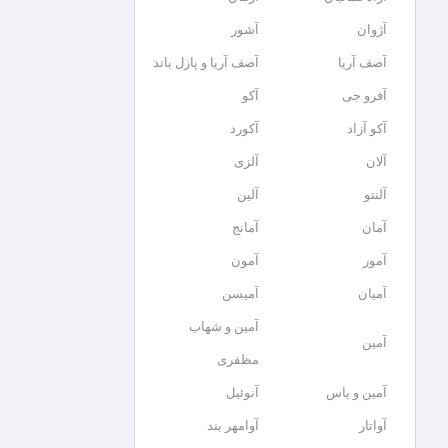
آژوان
آشور
آصف آریا
آصف آریا و پازل باند
آفرو جی
آکو
آکو آزاد
آکورد
آلان
آلزی
آلنتو
آلین
آمان
آمانج
آمور
آمون
آمیان
آمیسن
آمین و شهاب
آمین
مظفری
آمین و یاس
آنوئیل
آواتار
آوامهر بند