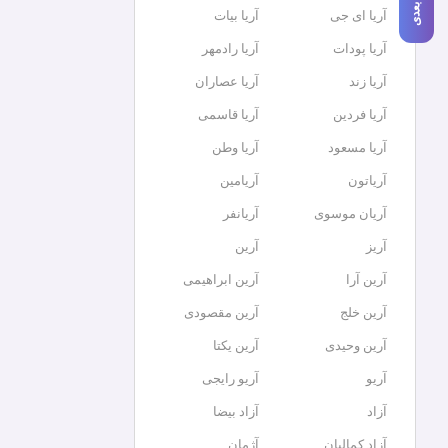
آریا ای جی
آریا بیات
آریا پودات
آریا رادمهر
آریا زند
آریا عصاران
آریا فردین
آریا قاسمی
آریا مسعود
آریا وطن
آریاتون
آریامین
آریان موسوی
آریانفر
آریز
آرین
آرین آرا
آرین ابراهیمی
آرین خلج
آرین مقصودی
آرین وحیدی
آرین یکتا
آریو
آریو رایجی
آزاد
آزاد بیضا
آزاد کمالیان
آژمان