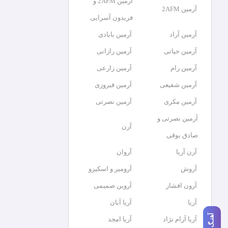
آرمین 2AFM و
آرمین 2AFM
فریدون آسرایی
آرمین آراد
آرمین بابادی
آرمین حیاتی
آرمین رازانی
آرمین رام
آرمین زارعی
آرمین شفیعی
آرمین فیروزی
آرمین مکری
آرمین نصرتی
آرمین نصرتی و
آرن
صادق بوقی
آرن آریا
آروان
آروش
آرومیر و اسکیزو
آرون افشار
آروین صمیمی
آریا
آریا آبان
آهنـگ بعدی
آریا آرام نژاد
آریا امجد