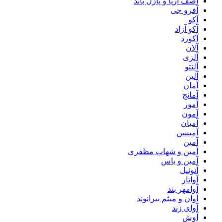
آصف آریا و پازل باند
آفرو جی
آکو
آکو آزاد
آکورد
آلان
آلزی
آلنتو
آلین
آمان
آمانج
آمور
آمون
آمیان
آمیسن
آمین
آمین و شهاب مظفری
آمین و یاس
آنوئیل
آواتار
آوامهر بند
آوان و میثم بیرانوند
آوای زند
آوش