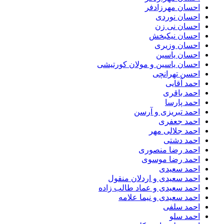
احسان مهرزادفر
احسان نوردی
احسان نی زن
احسان نیکبخش
احسان وزیری
احسان یاسین
احسان یاسین و مولان کورتیشی
احسن تهرانچی
احمد آقایی
احمد باقری
احمد پارسا
احمد تبریزی و آرسن
احمد جعفری
احمد جلالی مهر
احمد دشتی
احمد رضا منصوری
احمد رضا موسوی
احمد سعیدی
احمد سعیدی و اردلان منقول
احمد سعیدی و عماد طالب زاده
احمد سعیدی و نیما علامه
احمد سلفی
احمد سلو