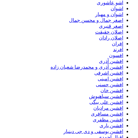
اشو عاشوری
اشوان
اشوان و مهیار
اصغر جمال و محسن جمال
اصغر قنبری
اصلان حقیقت
اصلان رادان
افران
اَفرند
افسون
افشین آذری
افشین آذری و محمدرضا شعبان زاده
افشین اشرفی
افشین امینی
افشین حسنی
افشین خان
افشین سیاهپوش
افشین علی بیگی
افشین مرادیان
افشین مسافری
افشین مظفری
افشین یاری
افشین یوسفی و دی جی دینیار
اقبال احمدی