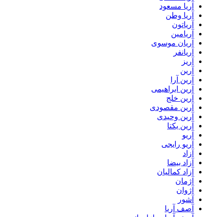
آریا مسعود
آریا وطن
آریاتون
آریامین
آریان موسوی
آریانفر
آریز
آرین
آرین آرا
آرین ابراهیمی
آرین خلج
آرین مقصودی
آرین وحیدی
آرین یکتا
آریو
آریو رایجی
آزاد
آزاد بیضا
آزاد کمالیان
آژمان
آژوان
آشور
آصف آریا