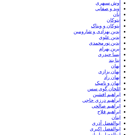
آوش سپهری
آوید و صفایی
آیان
آیتوکان
آیتوکان و ویناک
آیدین بهزادی و شارومین
آیدین علوی
آیدین نورمحمدی
آیرین بهرام
آیسا حیدری
آینا بند
آیهان
آیهان بزازی
آیهان راد
آیهان و نامیک
ائلخان گوی سس
ابراهیم افشین
ابراهیم درزی حاجی
ابراهیم صالحی
ابراهیم فلاح
ابنان
ابوالفضل آذری
ابوالفضل اکبری
ابوالفضل بارپاز