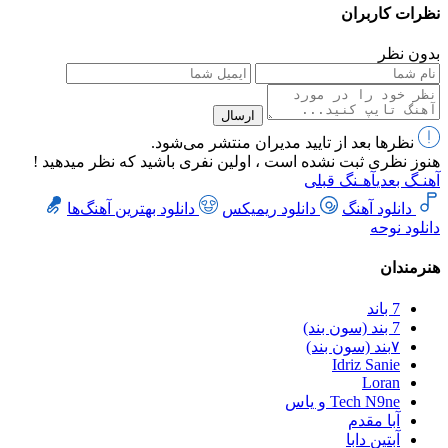
نظرات کاربران
بدون نظر
ارسال
نظرها بعد از تایید مدیران منتشر می‌شود.
هنوز نظری ثبت نشده است ، اولین نفری باشید که نظر میدهید !
آهنـگ بعدی
آهـنگ قبلی
دانلود آهنگ
دانلود ریمیکس
دانلود بهترین آهنگ‌ها
دانلود نوحه
هنرمندان
7 باند
7 بند (سون بند)
۷بند (سون بند)
Idriz Sanie
Loran
Tech N9ne و یاس
آبا مقدم
آبتین دابا