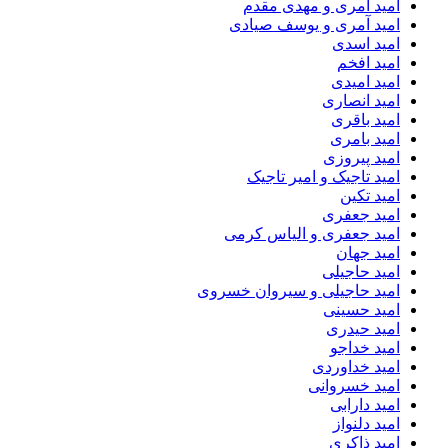
امید آمری و مهدی مقدم
امید آمری و یوسف صیادی
امید اسدی
امید افخم
امید امیدی
امید انصاری
امید باقری
امید بامری
امید پیروزی
امید تاجیک و امیر تاجیک
امید تکین
امید جعفری
امید جعفری و الیاس کرمی
امید جهان
امید حاجیلی
امید حاجیلی و سیروان خسروی
امید حسینی
امید حیدری
امید خداجو
امید خداوردی
امید خسروانی
امید دارابی
امید دلنواز
امید ذاکری