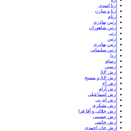
آرتا اسدی
آرتا و سارن
آرتام
آرتبن بهادری
آرتين شاهوران
آرتی
آرتین
آرتین بهادری
آرتین سلیمانی
آردا
آرسام
آرسین
آرش AP
آرش AP و مسیح
آرش آج
آرش آرام
آرش اسماعیلی
آرش ای پی
آرش تشکری
آرش جلالی و آقا فرا
آرش حسینی
آرش خاتمی
آرش خان احمدی