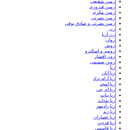
آرمین شفیعی
آرمین فیروزی
آرمین مکری
آرمین نصرتی
آرمین نصرتی و صادق بوقی
آرن
آرن آریا
آروان
آروش
آرومیر و اسکیزو
آرون افشار
آروین صمیمی
آریا
آریا آبان
آریا آرام نژاد
آریا امجد
آریا ای جی
آریا بیات
آریا پودات
آریا رادمهر
آریا زند
آریا عصاران
آریا فردین
آریا قاسمی