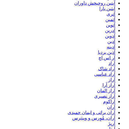
آبتین روحبخش داوران
آبتین یارا
آتری
آتمین
آتوین
آدرین
آدوین
آدین
آدینه
آذین بردیا
آر اس اچ
آراد
آراد شاک
آراد عباسی
آراز
آراز آرا
آراز المان
آراز نصیری
آراکوم
آران
آران براتی و ایمان حمیدی
آران، مُوِرس و وینتِرس
آرپژ
آرتا