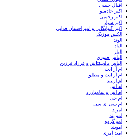
اقبال حبیبی
اکبر خادملو
اکبر رحیمی
اکبر سیار
اکبر گلپایگانی و امیراحسان فدایی
الکس موزیک
الوند
الیاد
الیاز
الیاس فنودی
الیاس یالچینتاش و فرزاد فرزین
ام آر ایت
ام آر ایت و مطلق
ام‌ ار بند
ام اس
ام اس و سامیارزد
ام جی
ام سی ای سی
امراد
امو بند
امو گروه
اموبند
امید آمری