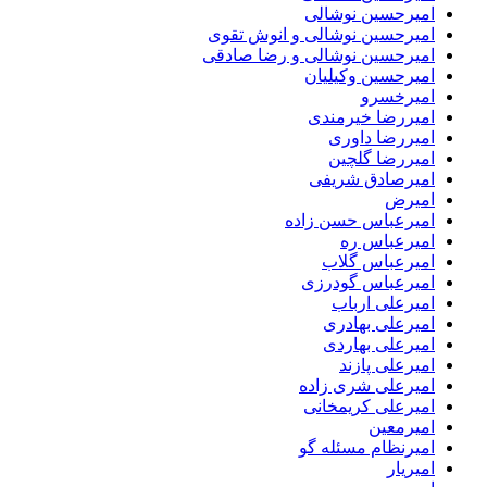
امیرحسین نوشالی
امیرحسین نوشالی و انوش تقوی
امیرحسین نوشالی و رضا صادقی
امیرحسین وکیلیان
امیرخسرو
امیررضا خیرمندی
امیررضا داوری
امیررضا گلچین
امیرصادق شریفی
امیرض
امیرعباس حسن زاده
امیرعباس ره
امیرعباس گلاب
امیرعباس گودرزی
امیرعلی ارباب
امیرعلی بهادری
امیرعلی بهاردی
امیرعلی پازند
امیرعلی شری زاده
امیرعلی کریمخانی
امیرمعین
امیرنظام مسئله گو
امیریار