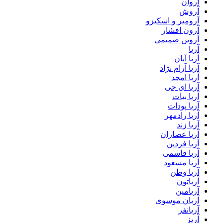
آروان
آروش
آرومیر و اسکیزو
آرون افشار
آروین صمیمی
آریا
آریا آبان
آریا آرام نژاد
آریا امجد
آریا ای جی
آریا بیات
آریا پودات
آریا رادمهر
آریا زند
آریا عصاران
آریا فردین
آریا قاسمی
آریا مسعود
آریا وطن
آریاتون
آریامین
آریان موسوی
آریانفر
آریز