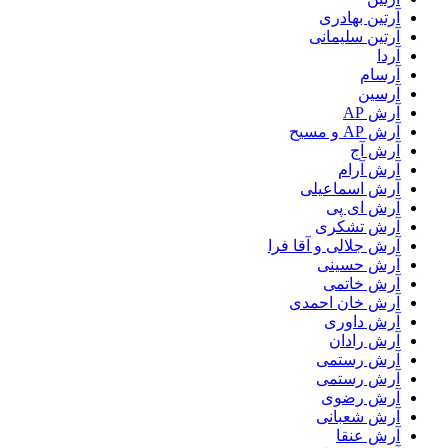
آرتین بهادری
آرتین سلیمانی
آردا
آرسام
آرسین
آرش AP
آرش AP و مسیح
آرش آج
آرش آرام
آرش اسماعیلی
آرش ای پی
آرش تشکری
آرش جلالی و آقا فرا
آرش حسینی
آرش خاتمی
آرش خان احمدی
آرش داوری
آرش رادان
آرش رستمى
آرش رستمی
آرش رضوی
آرش شعبانی
آرش عنقا