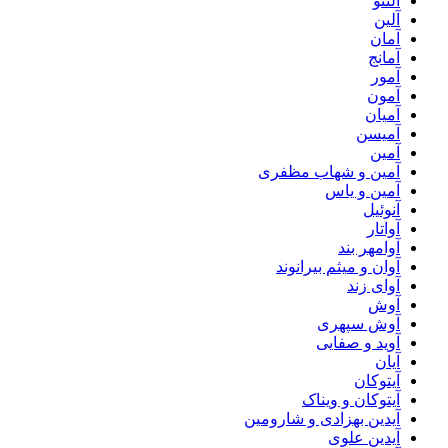
آلنتو
آلین
آمان
آمانج
آمور
آمون
آمیان
آمیسن
آمین
آمین و شهاب مظفری
آمین و یاس
آنوئیل
آواتار
آوامهر بند
آوان و میثم بیرانوند
آوای زند
آوش
آوش سپهری
آوید و صفایی
آیان
آیتوکان
آیتوکان و ویناک
آیدین بهزادی و شارومین
آیدین علوی