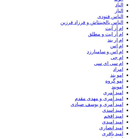
الیاد
الیاز
الیاس فنودی
الیاس یالچینتاش و فرزاد فرزین
ام آر ایت
ام آر ایت و مطلق
ام‌ ار بند
ام اس
ام اس و سامیارزد
ام جی
ام سی ای سی
امراد
امو بند
امو گروه
اموبند
امید آمری
امید آمری و مهدی مقدم
امید آمری و یوسف صیادی
امید اسدی
امید افخم
امید امیدی
امید انصاری
امید باقری