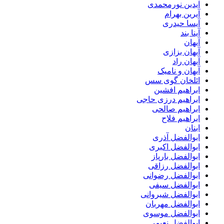
آیدین نورمحمدی
آیرین بهرام
آیسا حیدری
آینا بند
آیهان
آیهان بزازی
آیهان راد
آیهان و نامیک
ائلخان گوی سس
ابراهیم افشین
ابراهیم درزی حاجی
ابراهیم صالحی
ابراهیم فلاح
ابنان
ابوالفضل آذری
ابوالفضل اکبری
ابوالفضل بارپاز
ابوالفضل رزاقی
ابوالفضل رضوانی
ابوالفضل سیفی
ابوالفضل شیروانی
ابوالفضل مهربان
ابوالفضل موسوی
ابوالفضل نعیمی