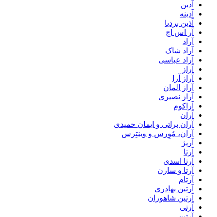
آدین
آدینه
آذین بردیا
آر اس اچ
آراد
آراد شاک
آراد عباسی
آراز
آراز آرا
آراز المان
آراز نصیری
آراکوم
آران
آران براتی و ایمان حمیدی
آران، مُوِرس و وینتِرس
آرپژ
آرتا
آرتا اسدی
آرتا و سارن
آرتام
آرتبن بهادری
آرتين شاهوران
آرتی
آرتین