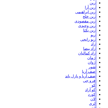
آرین
آرین آرا
آرین ابراهیمی
آرین خلج
آرین مقصودی
آرین وحیدی
آرین یکتا
آریو
آریو رایجی
آزاد
آزاد بیضا
آزاد کمالیان
آژمان
آژوان
آشور
آصف آریا
آصف آریا و پازل باند
آفرو جی
آکو
آکو آزاد
آکورد
آلان
آلزی