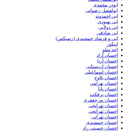
ابوذر محمدی
ابولفضل رضوانی
ابی احمدوند
ابی بهبودی
ابی دولابی
ابی صادقی
ابی و فرشاد جمشیدی (ریمیکس)
اپیکور
احد سلو
احسان آراد
احسان آریا
احسان اردستانی
احسان اسماعیلی
احسان بااوج
احسان بهرامی
احسان پایا
احسان پرفکت
احسان پورجعفری
احسان تهرانجی
احسان تهرانچی
احسان تهرانی
احسان جمشیدی
احسان حسینی راد