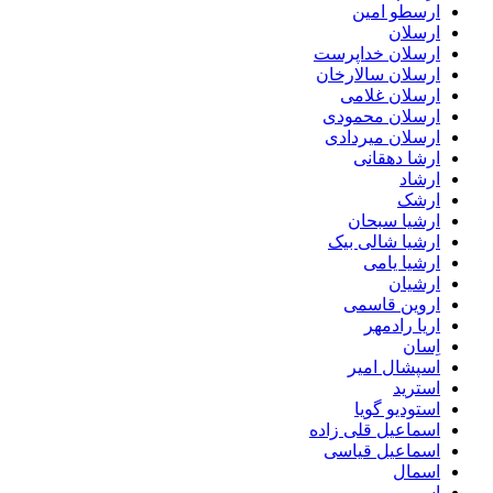
ارسطو امین
ارسلان
ارسلان خداپرست
ارسلان سالارخان
ارسلان غلامی
ارسلان محمودی
ارسلان میردادی
ارشا دهقانی
ارشاد
ارشک
ارشیا سبحان
ارشیا شالی بیک
ارشیا یامی
ارشیان
اروین قاسمی
اریا رادمهر
اِسان
اسپشال امیر
استرید
استودیو گویا
اسماعیل قلی زاده
اسماعیل قیاسی
اسمال
اسی