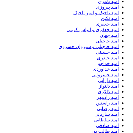
امید بامری
امید پیروزی
امید تاجیک و امیر تاجیک
امید تکین
امید جعفری
امید جعفری و الیاس کرمی
امید جهان
امید حاجیلی
امید حاجیلی و سیروان خسروی
امید حسینی
امید حیدری
امید خداجو
امید خداوردی
امید خسروانی
امید دارابی
امید دلنواز
امید ذاکری
امید رادمهر
امید راستین
امید رضایی
امید ساربانی
امید سلطانی
امید صادقی
امید طالب پور