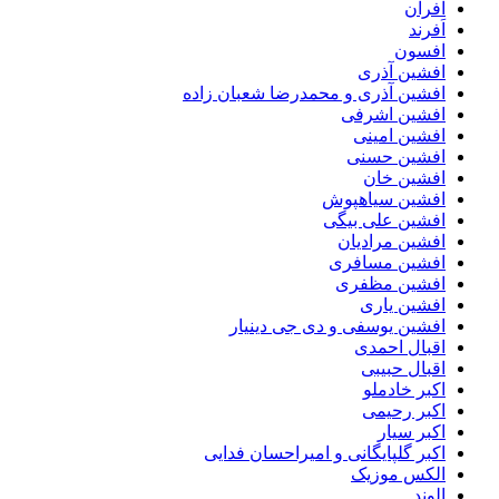
افران
اَفرند
افسون
افشین آذری
افشین آذری و محمدرضا شعبان زاده
افشین اشرفی
افشین امینی
افشین حسنی
افشین خان
افشین سیاهپوش
افشین علی بیگی
افشین مرادیان
افشین مسافری
افشین مظفری
افشین یاری
افشین یوسفی و دی جی دینیار
اقبال احمدی
اقبال حبیبی
اکبر خادملو
اکبر رحیمی
اکبر سیار
اکبر گلپایگانی و امیراحسان فدایی
الکس موزیک
الوند