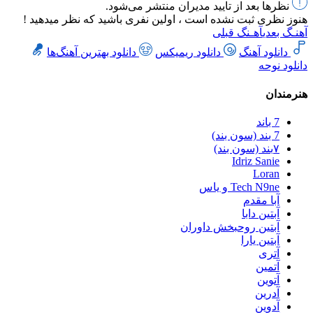
نظرها بعد از تایید مدیران منتشر می‌شود.
هنوز نظری ثبت نشده است ، اولین نفری باشید که نظر میدهید !
آهنـگ بعدی
آهـنگ قبلی
دانلود آهنگ
دانلود ریمیکس
دانلود بهترین آهنگ‌ها
دانلود نوحه
هنرمندان
7 باند
7 بند (سون بند)
۷بند (سون بند)
Idriz Sanie
Loran
Tech N9ne و یاس
آبا مقدم
آبتین دابا
آبتین روحبخش داوران
آبتین یارا
آتری
آتمین
آتوین
آدرین
آدوین