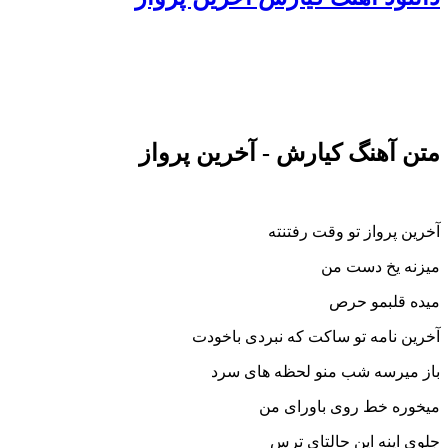
متن آهنگ کیارش - آخرین پرواز
آخرین پرواز تو وقت رفتنته
میزنه یخ دست من
میده قلبمو حرص
آخرین نامه تو ساکت که نبردی باخودت
باز میرسه شب منو لحظه های سرد
میخوره خط روی باورای من
جلوی اینه این حالتای ترس