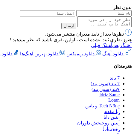
بدون نظر
ارسال
نظرها بعد از تایید مدیران منتشر می‌شود.
هنوز نظری ثبت نشده است ، اولین نفری باشید که نظر میدهید !
آهنـگ بعدی
آهـنگ قبلی
دانلود آهنگ
دانلود ریمیکس
دانلود بهترین آهنگ‌ها
دانلود 
هنرمندان
7 باند
7 بند (سون بند)
۷بند (سون بند)
Idriz Sanie
Loran
Tech N9ne و یاس
آبا مقدم
آبتین دابا
آبتین روحبخش داوران
آبتین یارا