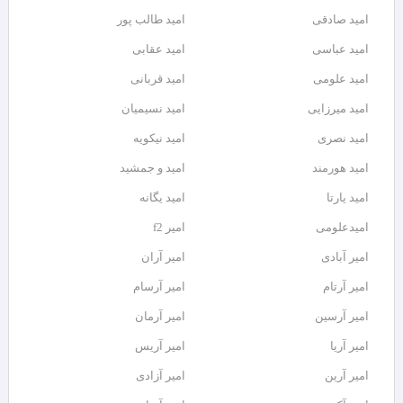
امید صادقی
امید طالب پور
امید عباسی
امید عقابی
امید علومی
امید قربانی
امید میرزایی
امید نسیمیان
امید نصری
امید نیکویه
امید هورمند
امید و جمشید
امید یارتا
امید یگانه
امیدعلومی
امیر f2
امیر آبادی
امیر آران
امیر آرتام
امیر آرسام
امیر آرسین
امیر آرمان
امیر آریا
امیر آریس
امیر آرین
امیر آزادی