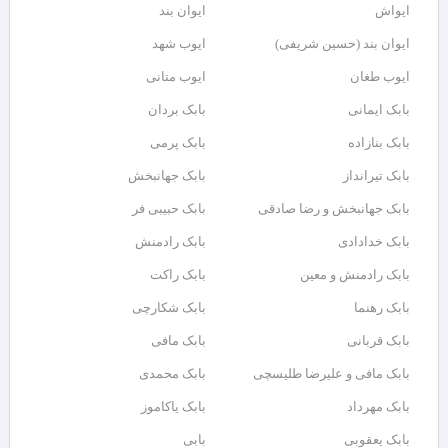
ایواش
ایوان بند
ایوان بند (حسین شریفی)
ایوب شهد
ایوب طغان
ایوب متانی
بابک ایمانی
بابک بردان
بابک بنازاده
بابک پرمی
بابک تیرانداز
بابک جهانبخش
بابک جهانبخش و رضا صادقی
بابک حبیبی فر
بابک خدادادی
بابک رادمنش
بابک رادمنش و معین
بابک راکت
بابک رهنما
بابک شکارچی
بابک قربانی
بابک مافی
بابک مافی و علیرضا طلیسچی
بابک محمدی
بابک مهرداد
بابک یاکاموز
بابک یعقوبی
بابی