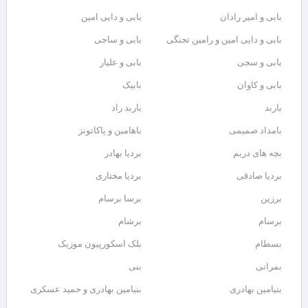
بابی و امیر رادان
بابی و دایی امین
بابی و دایی امین و رامین تجنگی
بابی و ساجی
بابی و سجی
بابی و علیار
بابی و کاوان
بابیک
باربد
باربد راد
بامداد صمیمی
باهامین و پاکاتونز
بچه های دریم
بردیا بهادر
بردیا صادقی
بردیا مختاری
برزین
برسا برسام
برسام
برشام
بسطام
بلک اسکورپیون موزیک
بمرانی
بنی
بنیامین بهادری
بنیامین بهادری و حمید عسکری