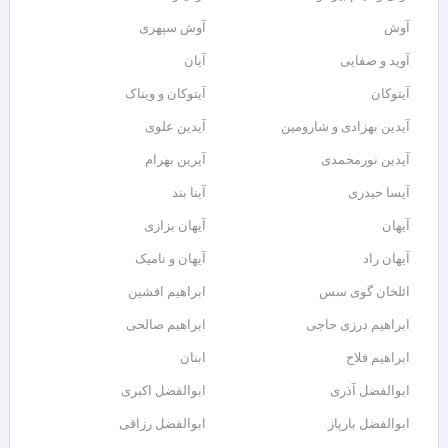
آوش
آوش سپهری
آوید و صفایی
آیان
آیتوکان
آیتوکان و ویناک
آیدین بهزادی و شارومین
آیدین علوی
آیدین نورمحمدی
آیرین بهرام
آیسا حیدری
آینا بند
آیهان
آیهان بزازی
آیهان راد
آیهان و نامیک
ائلخان گوی سس
ابراهیم افشین
ابراهیم درزی حاجی
ابراهیم صالحی
ابراهیم فلاح
ابنان
ابوالفضل آذری
ابوالفضل اکبری
ابوالفضل بارپاز
ابوالفضل رزاقی