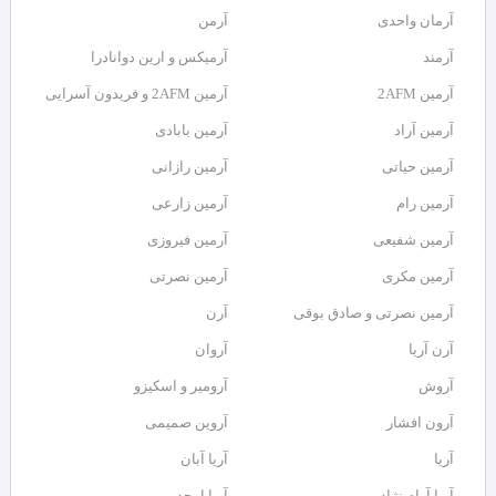
آرمان واحدی
آرمن
آرمند
آرمیکس و ارین دوانادرا
آرمین 2AFM
آرمین 2AFM و فریدون آسرایی
آرمین آراد
آرمین بابادی
آرمین حیاتی
آرمین رازانی
آرمین رام
آرمین زارعی
آرمین شفیعی
آرمین فیروزی
آرمین مکری
آرمین نصرتی
آرمین نصرتی و صادق بوقی
آرن
آرن آریا
آروان
آروش
آرومیر و اسکیزو
آرون افشار
آروین صمیمی
آریا
آریا آبان
آریا آرام نژاد
آریا امجد