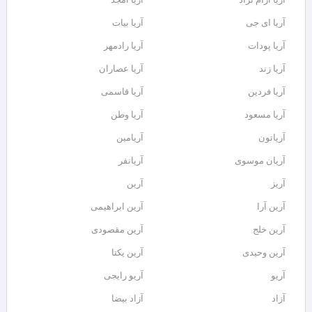
آریا ای جی
آریا بیات
آریا پودات
آریا رادمهر
آریا زند
آریا عصاران
آریا فردین
آریا قاسمی
آریا مسعود
آریا وطن
آریاتون
آریامین
آریان موسوی
آریانفر
آریز
آرین
آرین آرا
آرین ابراهیمی
آرین خلج
آرین مقصودی
آرین وحیدی
آرین یکتا
آریو
آریو رایجی
آزاد
آزاد بیضا