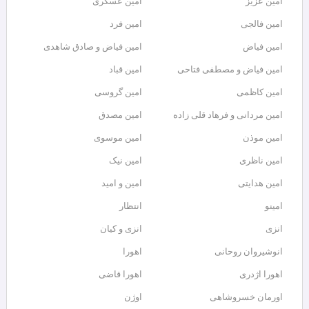
امین عزیز
امین عسکری
امین فالجی
امین فرد
امین فیاض
امین فیاض و صادق شاهدی
امین فیاض و مصطفی فتاحی
امین قباد
امین کاظمی
امین گروسی
امین مردانی و فرهاد قلی زاده
امین مصدق
امین موذن
امین موسوی
امین ناظری
امین نیک
امین هدایتی
امین و امید
امینو
انتظار
انزی
انزی و کیان
انوشیروان روحانی
اهورا
اهورا اژدری
اهورا قاضی
اورمان خسروشاهی
اوژن