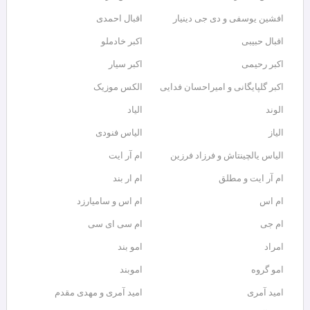
افشین یوسفی و دی جی دینیار
اقبال احمدی
اقبال حبیبی
اکبر خادملو
اکبر رحیمی
اکبر سیار
اکبر گلپایگانی و امیراحسان فدایی
الکس موزیک
الوند
الیاد
الیاز
الیاس فنودی
الیاس یالچینتاش و فرزاد فرزین
ام آر ایت
ام آر ایت و مطلق
ام‌ ار بند
ام اس
ام اس و سامیارزد
ام جی
ام سی ای سی
امراد
امو بند
امو گروه
اموبند
امید آمری
امید آمری و مهدی مقدم