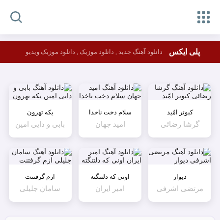
پلی ایکس
دانلود آهنگ جدید , دانلود موزیک , دانلود موزیک ویدیو
کبوتر امّید
سلام دخت ناخدا
یکه تهرون
گرشا رضائی
امید جهان
بابی و دایی امین
دیوار
اونی که دلتنگته
ازم گرفتنت
مرتضی اشرفی
امیر ایران
سامان جلیلی