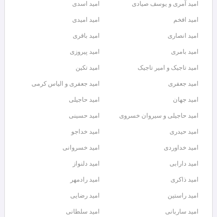
امید آمری و یوسف صیادی
امید اسدی
امید افخم
امید امیدی
امید انصاری
امید باقری
امید بامری
امید پیروزی
امید تاجیک و امیر تاجیک
امید تکین
امید جعفری
امید جعفری و الیاس کرمی
امید جهان
امید حاجیلی
امید حاجیلی و سیروان خسروی
امید حسینی
امید حیدری
امید خداجو
امید خداوردی
امید خسروانی
امید دارابی
امید دلنواز
امید ذاکری
امید رادمهر
امید راستین
امید رضایی
امید ساربانی
امید سلطانی