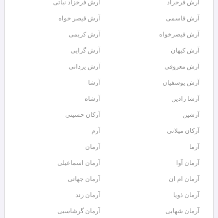
آرش فرخزاد
آرش فرخزاد نباتی
آرش قاسمی
آرش قیصر خواه
آرش قیصرخواه
آرش کریمی
آرش کیهان
آرش گرایی
آرش معروفی
آرش یزدانی
آرش یوسفیان
آرشا
آرشا رادین
آرشاه
آرشین
آرکان حسینی
آرکان میلانی
آرم
آرما
آرمان
آرمان آوا
آرمان اسماعیلی
آرمان ام ان
آرمان جهانی
آرمان ذویا
آرمان زند
آرمان شهابی
آرمان گرشاسبی