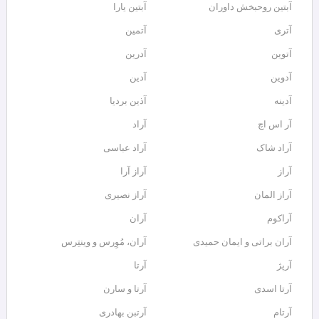
آبتین روحبخش داوران
آبتین یارا
آتری
آتمین
آتوین
آدرین
آدوین
آدین
آدینه
آذین بردیا
آر اس اچ
آراد
آراد شاک
آراد عباسی
آراز
آراز آرا
آراز المان
آراز نصیری
آراکوم
آران
آران براتی و ایمان حمیدی
آران، مُوِرس و وینتِرس
آرپژ
آرتا
آرتا اسدی
آرتا و سارن
آرتام
آرتبن بهادری