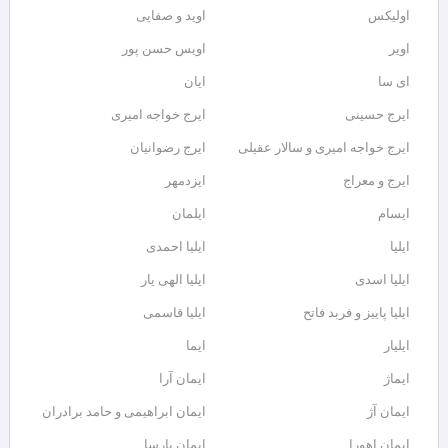
اولیکس
اوید و صفایی
اویر
اویس حسن پور
ای سا
ایان
ایرج حسینی
ایرج خواجه امیری
ایرج خواجه امیری و سالار عقیلی
ایرج رضوانیان
ایرج و معراج
ایزدمهر
ایسام
ایلمان
ایلیا
ایلیا احمدی
ایلیا اسدی
ایلیا الهی یار
ایلیا پاییز و فربد فاتح
ایلیا قاسمی
ایلیار
ایما
ایماژ
ایمان آرا
ایمان آژ
ایمان ابراهیمی و حامد برادران
ایمان اهورا
ایمان پارسا