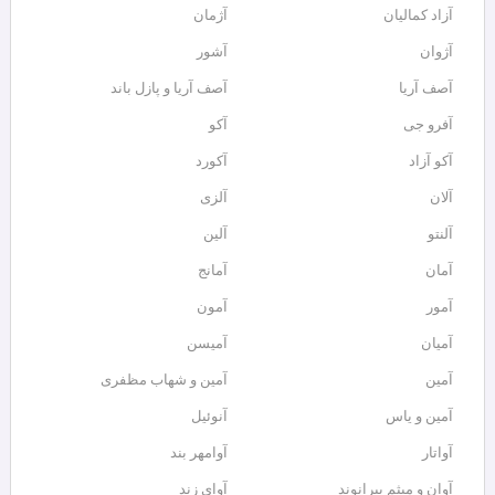
آزاد کمالیان
آژمان
آژوان
آشور
آصف آریا
آصف آریا و پازل باند
آفرو جی
آکو
آکو آزاد
آکورد
آلان
آلزی
آلنتو
آلین
آمان
آمانج
آمور
آمون
آمیان
آمیسن
آمین
آمین و شهاب مظفری
آمین و یاس
آنوئیل
آواتار
آوامهر بند
آوان و میثم بیرانوند
آوای زند