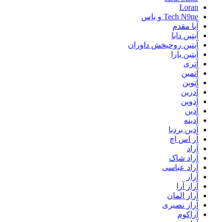
Loran
Tech N9ne و یاس
آبا مقدم
آبتین دابا
آبتین روحبخش داوران
آبتین یارا
آتری
آتمین
آتوین
آدرین
آدوین
آدین
آدینه
آذین بردیا
آر اس اچ
آراد
آراد شاک
آراد عباسی
آراز
آراز آرا
آراز المان
آراز نصیری
آراکوم