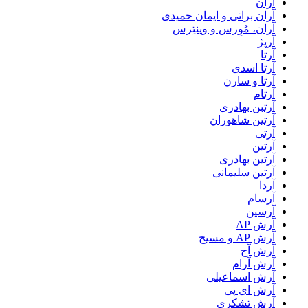
آران
آران براتی و ایمان حمیدی
آران، مُوِرس و وینتِرس
آرپژ
آرتا
آرتا اسدی
آرتا و سارن
آرتام
آرتبن بهادری
آرتين شاهوران
آرتی
آرتین
آرتین بهادری
آرتین سلیمانی
آردا
آرسام
آرسین
آرش AP
آرش AP و مسیح
آرش آج
آرش آرام
آرش اسماعیلی
آرش ای پی
آرش تشکری