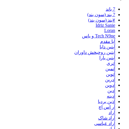
7 باند
7 بند (سون بند)
۷بند (سون بند)
Idriz Sanie
Loran
Tech N9ne و یاس
آبا مقدم
آبتین دابا
آبتین روحبخش داوران
آبتین یارا
آتری
آتمین
آتوین
آدرین
آدوین
آدین
آدینه
آذین بردیا
آر اس اچ
آراد
آراد شاک
آراد عباسی
آراز