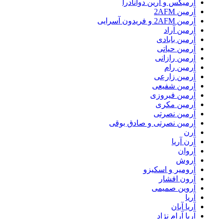
آرمیکس و ارین دوانادرا
آرمین 2AFM
آرمین 2AFM و فریدون آسرایی
آرمین آراد
آرمین بابادی
آرمین حیاتی
آرمین رازانی
آرمین رام
آرمین زارعی
آرمین شفیعی
آرمین فیروزی
آرمین مکری
آرمین نصرتی
آرمین نصرتی و صادق بوقی
آرن
آرن آریا
آروان
آروش
آرومیر و اسکیزو
آرون افشار
آروین صمیمی
آریا
آریا آبان
آریا آرام نژاد