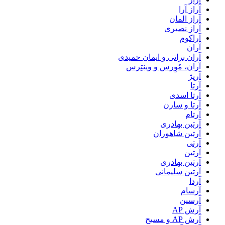
آراز آرا
آراز المان
آراز نصیری
آراکوم
آران
آران براتی و ایمان حمیدی
آران، مُوِرس و وینتِرس
آرپژ
آرتا
آرتا اسدی
آرتا و سارن
آرتام
آرتبن بهادری
آرتين شاهوران
آرتی
آرتین
آرتین بهادری
آرتین سلیمانی
آردا
آرسام
آرسین
آرش AP
آرش AP و مسیح