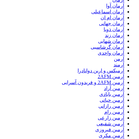
آرمان آوا
آرمان اسماعیلی
آرمان ام ان
آرمان جهانی
آرمان ذویا
آرمان زند
آرمان شهابی
آرمان گرشاسبی
آرمان واحدی
آرمن
آرمند
آرمیکس و ارین دوانادرا
آرمین 2AFM
آرمین 2AFM و فریدون آسرایی
آرمین آراد
آرمین بابادی
آرمین حیاتی
آرمین رازانی
آرمین رام
آرمین زارعی
آرمین شفیعی
آرمین فیروزی
آرمین مکری