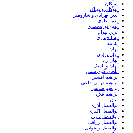
آیتوکان
آیتوکان و ویناک
آیدین بهزادی و شارومین
آیدین علوی
آیدین نورمحمدی
آیرین بهرام
آیسا حیدری
آینا بند
آیهان
آیهان بزازی
آیهان راد
آیهان و نامیک
ائلخان گوی سس
ابراهیم افشین
ابراهیم درزی حاجی
ابراهیم صالحی
ابراهیم فلاح
ابنان
ابوالفضل آذری
ابوالفضل اکبری
ابوالفضل بارپاز
ابوالفضل رزاقی
ابوالفضل رضوانی