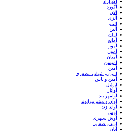
آکو آزاد
آکورد
آلان
آلزی
آلنتو
آلین
آمان
آمانج
آمور
آمون
آمیان
آمیسن
آمین
آمین و شهاب مظفری
آمین و یاس
آنوئیل
آواتار
آوامهر بند
آوان و میثم بیرانوند
آوای زند
آوش
آوش سپهری
آوید و صفایی
آیان