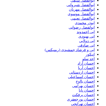
ابوالفضل سیفی
ابوالفضل شیروانی
ابوالفضل مهربان
ابوالفضل موسوی
ابوالفضل نعیمی
ابوذر محمدی
ابولفضل رضوانی
ابی احمدوند
ابی بهبودی
ابی دولابی
ابی صادقی
ابی و فرشاد جمشیدی (ریمیکس)
اپیکور
احد سلو
احسان آراد
احسان آریا
احسان اردستانی
احسان اسماعیلی
احسان بااوج
احسان بهرامی
احسان پایا
احسان پرفکت
احسان پورجعفری
احسان تهرانجی