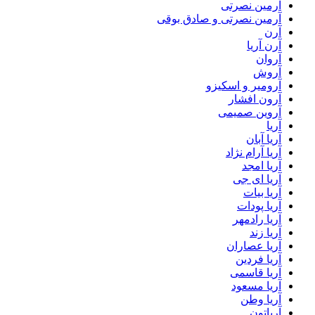
آرمین نصرتی
آرمین نصرتی و صادق بوقی
آرن
آرن آریا
آروان
آروش
آرومیر و اسکیزو
آرون افشار
آروین صمیمی
آریا
آریا آبان
آریا آرام نژاد
آریا امجد
آریا ای جی
آریا بیات
آریا پودات
آریا رادمهر
آریا زند
آریا عصاران
آریا فردین
آریا قاسمی
آریا مسعود
آریا وطن
آریاتون