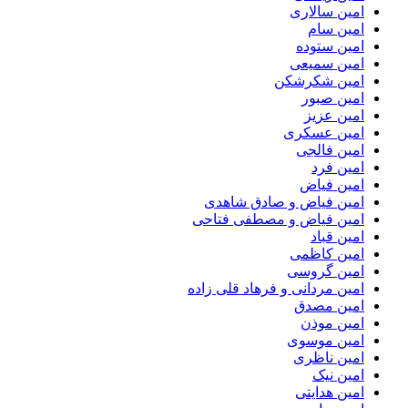
امین سالاری
امین سام
امین ستوده
امین سمیعی
امین شکرشکن
امین صبور
امین عزیز
امین عسکری
امین فالجی
امین فرد
امین فیاض
امین فیاض و صادق شاهدی
امین فیاض و مصطفی فتاحی
امین قباد
امین کاظمی
امین گروسی
امین مردانی و فرهاد قلی زاده
امین مصدق
امین موذن
امین موسوی
امین ناظری
امین نیک
امین هدایتی