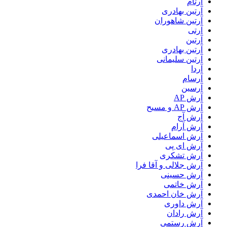
آرتام
آرتبن بهادری
آرتين شاهوران
آرتی
آرتین
آرتین بهادری
آرتین سلیمانی
آردا
آرسام
آرسین
آرش AP
آرش AP و مسیح
آرش آج
آرش آرام
آرش اسماعیلی
آرش ای پی
آرش تشکری
آرش جلالی و آقا فرا
آرش حسینی
آرش خاتمی
آرش خان احمدی
آرش داوری
آرش رادان
آرش رستمى