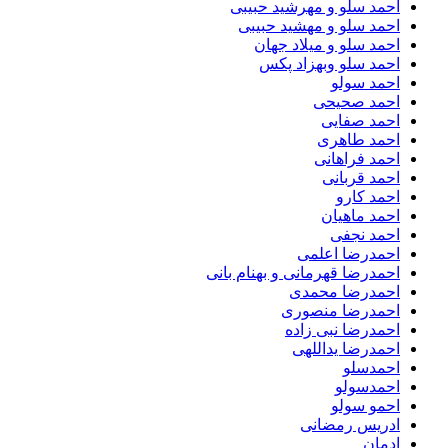
احمد سلو و مهرشید حبیبی
احمد سلو و مهشید حبیبی
احمد سلو و میلاد جهان
احمد سلو وبهزاد پکس
احمد سولو
احمد صحیحی
احمد صفایی
احمد طاهری
احمد فراهانی
احمد قربانی
احمد کارو
احمد ماهیان
احمد نجفی
احمدرضا اعلمی
احمدرضا قهرمانی و بهنام بانی
احمدرضا محمدی
احمدرضا منصوری
احمدرضا نبی زاده
احمدرضا یداللهی
احمدسلو
احمدسولو
احمو سولو
ادریس رمضانی
ادمان