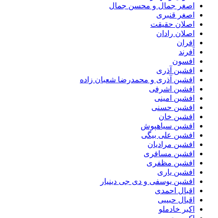
اصغر جمال و محسن جمال
اصغر قنبری
اصلان حقیقت
اصلان رادان
افران
اَفرند
افسون
افشین آذری
افشین آذری و محمدرضا شعبان زاده
افشین اشرفی
افشین امینی
افشین حسنی
افشین خان
افشین سیاهپوش
افشین علی بیگی
افشین مرادیان
افشین مسافری
افشین مظفری
افشین یاری
افشین یوسفی و دی جی دینیار
اقبال احمدی
اقبال حبیبی
اکبر خادملو