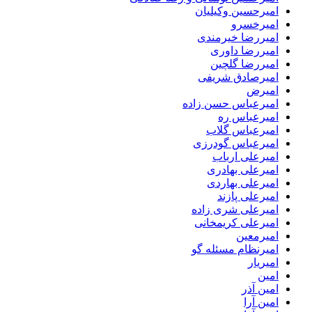
امیرحسین وکیلیان
امیرخسرو
امیررضا خیرمندی
امیررضا داوری
امیررضا گلچین
امیرصادق شریفی
امیرض
امیرعباس حسن زاده
امیرعباس ره
امیرعباس گلاب
امیرعباس گودرزی
امیرعلی ارباب
امیرعلی بهادری
امیرعلی بهاردی
امیرعلی پازند
امیرعلی شری زاده
امیرعلی کریمخانی
امیرمعین
امیرنظام مسئله گو
امیریار
امین
امین آذر
امین آرا