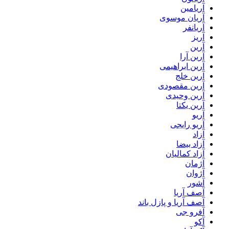
آریامین
آریان موسوی
آریانفر
آریز
آرین
آرین آرا
آرین ابراهیمی
آرین خلج
آرین مقصودی
آرین وحیدی
آرین یکتا
آریو
آریو رایجی
آزاد
آزاد بیضا
آزاد کمالیان
آژمان
آژوان
آشور
آصف آریا
آصف آریا و پازل باند
آفرو جی
آکو