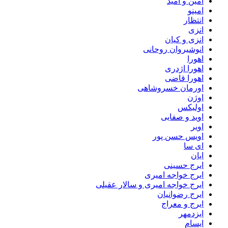
امین و امید
امینو
انتظار
انزی
انزی و کیان
انوشیروان روحانی
اهورا
اهورا اژدری
اهورا قاضی
اورمان خسروشاهی
اوژن
اولیکس
اوید و صفایی
اویر
اویس حسن پور
ای سا
ایان
ایرج حسینی
ایرج خواجه امیری
ایرج خواجه امیری و سالار عقیلی
ایرج رضوانیان
ایرج و معراج
ایزدمهر
ایسام