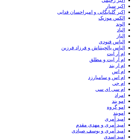
اکبر رحیمی
اکبر سیار
اکبر گلپایگانی و امیراحسان فدایی
الکس موزیک
الوند
الیاد
الیاز
الیاس فنودی
الیاس یالچینتاش و فرزاد فرزین
ام آر ایت
ام آر ایت و مطلق
ام‌ ار بند
ام اس
ام اس و سامیارزد
ام جی
ام سی ای سی
امراد
امو بند
امو گروه
اموبند
امید آمری
امید آمری و مهدی مقدم
امید آمری و یوسف صیادی
امید اسدی