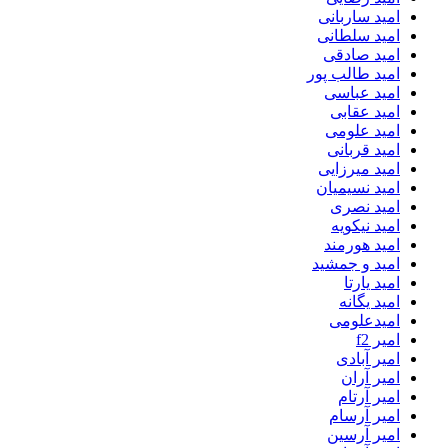
امید ساربانی
امید سلطانی
امید صادقی
امید طالب پور
امید عباسی
امید عقابی
امید علومی
امید قربانی
امید میرزایی
امید نسیمیان
امید نصری
امید نیکویه
امید هورمند
امید و جمشید
امید یارتا
امید یگانه
امیدعلومی
امیر f2
امیر آبادی
امیر آران
امیر آرتام
امیر آرسام
امیر آرسین