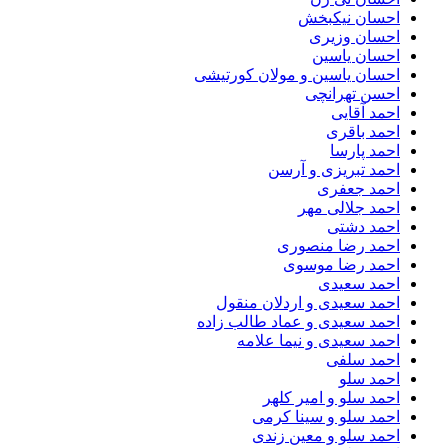
احسان نیکبخش
احسان وزیری
احسان یاسین
احسان یاسین و مولان کورتیشی
احسن تهرانچی
احمد آقایی
احمد باقری
احمد پارسا
احمد تبریزی و آرسن
احمد جعفری
احمد جلالی مهر
احمد دشتی
احمد رضا منصوری
احمد رضا موسوی
احمد سعیدی
احمد سعیدی و اردلان منقول
احمد سعیدی و عماد طالب زاده
احمد سعیدی و نیما علامه
احمد سلفی
احمد سلو
احمد سلو و امیر کلهر
احمد سلو و سینا کرمی
احمد سلو و معین زندی