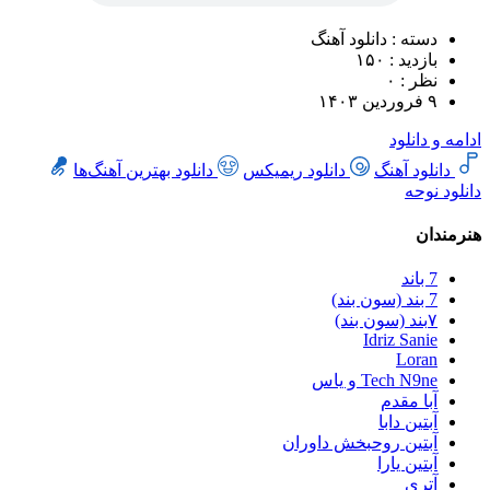
دسته : دانلود آهنگ
بازدید : ۱۵۰
نظر : ۰
۹ فروردین ۱۴۰۳
ادامه و دانلود
دانلود آهنگ
دانلود ریمیکس
دانلود بهترین آهنگ‌ها
دانلود نوحه
هنرمندان
7 باند
7 بند (سون بند)
۷بند (سون بند)
Idriz Sanie
Loran
Tech N9ne و یاس
آبا مقدم
آبتین دابا
آبتین روحبخش داوران
آبتین یارا
آتری