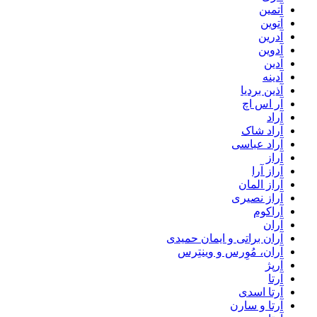
آتمین
آتوین
آدرین
آدوین
آدین
آدینه
آذین بردیا
آر اس اچ
آراد
آراد شاک
آراد عباسی
آراز
آراز آرا
آراز المان
آراز نصیری
آراکوم
آران
آران براتی و ایمان حمیدی
آران، مُوِرس و وینتِرس
آرپژ
آرتا
آرتا اسدی
آرتا و سارن