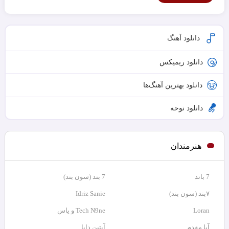
دانلود آهنگ
دانلود ریمیکس
دانلود بهترین آهنگ‌ها
دانلود نوحه
هنرمندان
7 باند
7 بند (سون بند)
۷بند (سون بند)
Idriz Sanie
Loran
Tech N9ne و یاس
آبا مقدم
آبتین دابا