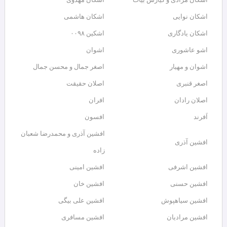
اشکان نوایی
اشکان هاشمی
اشکان یادگاری
اشکین ۰۰۹۸
اشو عاشوری
اشوان
اشوان و مهیار
اصغر جمال و محسن جمال
اصغر قنبری
اصلان حقیقت
اصلان رادان
افران
اَفرند
افسون
افشین آذری و محمدرضا شعبان
افشین آذری
زاده
افشین اشرفی
افشین امینی
افشین حسنی
افشین خان
افشین سیاهپوش
افشین علی بیگی
افشین مرادیان
افشین مسافری