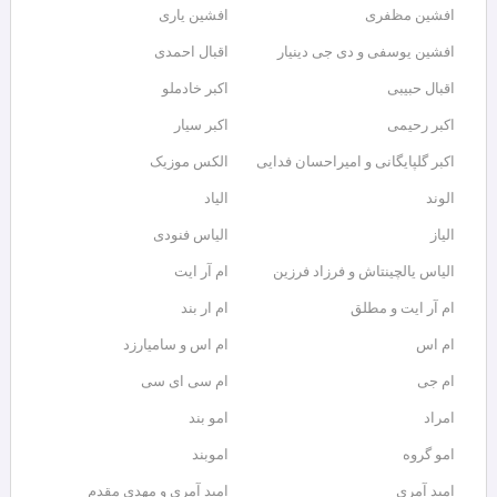
افشین مظفری
افشین یاری
افشین یوسفی و دی جی دینیار
اقبال احمدی
اقبال حبیبی
اکبر خادملو
اکبر رحیمی
اکبر سیار
اکبر گلپایگانی و امیراحسان فدایی
الکس موزیک
الوند
الیاد
الیاز
الیاس فنودی
الیاس یالچینتاش و فرزاد فرزین
ام آر ایت
ام آر ایت و مطلق
ام‌ ار بند
ام اس
ام اس و سامیارزد
ام جی
ام سی ای سی
امراد
امو بند
امو گروه
اموبند
امید آمری
امید آمری و مهدی مقدم