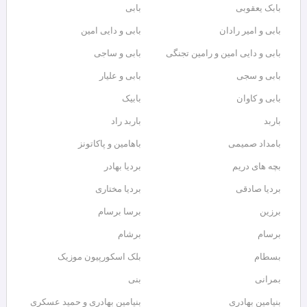
بابک یعقوبی
بابی
بابی و امیر رادان
بابی و دایی امین
بابی و دایی امین و رامین تجنگی
بابی و ساجی
بابی و سجی
بابی و علیار
بابی و کاوان
بابیک
باربد
باربد راد
بامداد صمیمی
باهامین و پاکاتونز
بچه های دریم
بردیا بهادر
بردیا صادقی
بردیا مختاری
برزین
برسا برسام
برسام
برشام
بسطام
بلک اسکورپیون موزیک
بمرانی
بنی
بنیامین بهادری
بنیامین بهادری و حمید عسکری