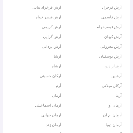
آرش فرخزاد
آرش فرخزاد نباتی
آرش قاسمی
آرش قیصر خواه
آرش قیصرخواه
آرش کریمی
آرش کیهان
آرش گرایی
آرش معروفی
آرش یزدانی
آرش یوسفیان
آرشا
آرشا رادین
آرشاه
آرشین
آرکان حسینی
آرکان میلانی
آرم
آرما
آرمان
آرمان آوا
آرمان اسماعیلی
آرمان ام ان
آرمان جهانی
آرمان ذویا
آرمان زند