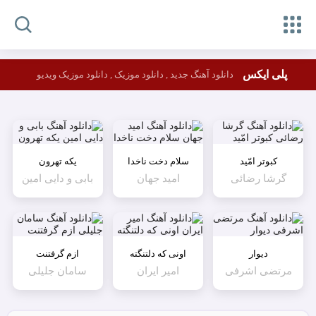
پلی ایکس
دانلود آهنگ جدید , دانلود موزیک , دانلود موزیک ویدیو
کبوتر امّید
سلام دخت ناخدا
یکه تهرون
گرشا رضائی
امید جهان
بابی و دایی امین
دیوار
اونی که دلتنگته
ازم گرفتنت
مرتضی اشرفی
امیر ایران
سامان جلیلی