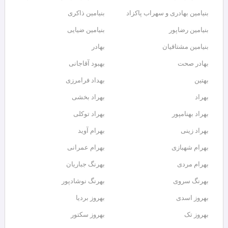
بنیامین بهادری و سهراب پاکزاد
بنیامین ذاکری
بنیامین رضاپور
بنیامین ضیایی
بنیامین مشتاقیان
بهادر
بهادر صحت
بهبود آقاجانی
بهتین
بهداد فرامرزى
بهراد
بهراد بخشی
بهراد بهنامپور
بهراد توکلی
بهراد زینی
بهرام آوید
بهرام شهبازی
بهرام عمرانی
بهرام مردی
بهرنگ جباریان
بهرنگ سروى
بهرنگ نوشادپور
بهروز اسدی
بهروز بردیا
بهروز تک
بهروز سکتور