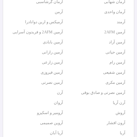
آرمان شهابی
آرمان گرشاسبی
آرمان واحدی
آرمن
آرمند
آرمیکس و ارین دوانادرا
آرمین 2AFM
آرمین 2AFM و فریدون آسرایی
آرمین آراد
آرمین بابادی
آرمین حیاتی
آرمین رازانی
آرمین رام
آرمین زارعی
آرمین شفیعی
آرمین فیروزی
آرمین مکری
آرمین نصرتی
آرمین نصرتی و صادق بوقی
آرن
آرن آریا
آروان
آروش
آرومیر و اسکیزو
آرون افشار
آروین صمیمی
آریا
آریا آبان