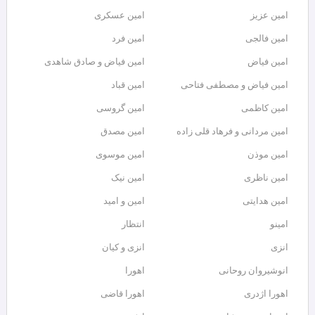
امین عزیز
امین عسکری
امین فالجی
امین فرد
امین فیاض
امین فیاض و صادق شاهدی
امین فیاض و مصطفی فتاحی
امین قباد
امین کاظمی
امین گروسی
امین مردانی و فرهاد قلی زاده
امین مصدق
امین موذن
امین موسوی
امین ناظری
امین نیک
امین هدایتی
امین و امید
امینو
انتظار
انزی
انزی و کیان
انوشیروان روحانی
اهورا
اهورا اژدری
اهورا قاضی