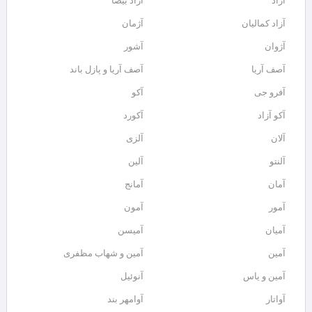
آزاد
آزاد بیضا
آزاد کمالیان
آژمان
آژوان
آشور
آصف آریا
آصف آریا و پازل باند
آفرو جی
آکو
آکو آزاد
آکورد
آلان
آلزی
آلنتو
آلین
آمان
آمانج
آمور
آمون
آمیان
آمیسن
آمین
آمین و شهاب مظفری
آمین و یاس
آنوئیل
آواتار
آوامهر بند