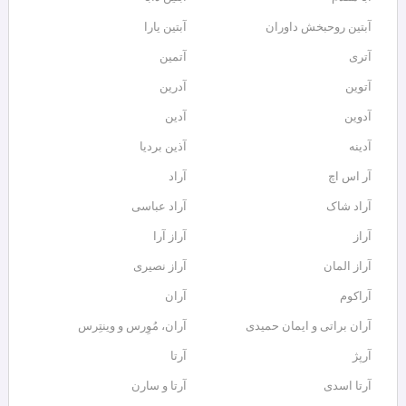
آبتین روحبخش داوران
آبتین یارا
آتری
آتمین
آتوین
آدرین
آدوین
آدین
آدینه
آذین بردیا
آر اس اچ
آراد
آراد شاک
آراد عباسی
آراز
آراز آرا
آراز المان
آراز نصیری
آراکوم
آران
آران براتی و ایمان حمیدی
آران، مُوِرس و وینتِرس
آرپژ
آرتا
آرتا اسدی
آرتا و سارن