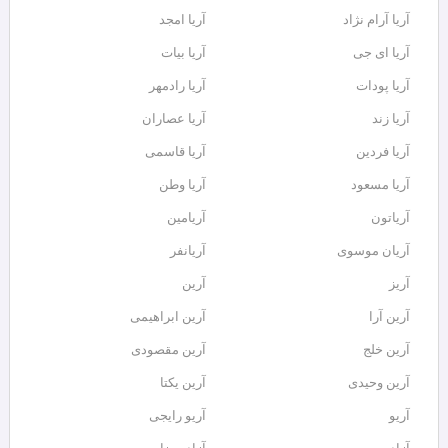
آریا آرام نژاد
آریا امجد
آریا ای جی
آریا بیات
آریا پودات
آریا رادمهر
آریا زند
آریا عصاران
آریا فردین
آریا قاسمی
آریا مسعود
آریا وطن
آریاتون
آریامین
آریان موسوی
آریانفر
آریز
آرین
آرین آرا
آرین ابراهیمی
آرین خلج
آرین مقصودی
آرین وحیدی
آرین یکتا
آریو
آریو رایجی