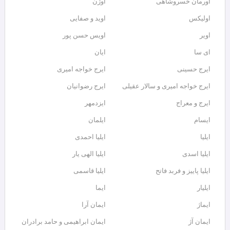
اورمان خسروشاهی
اوژن
اولیکس
اوید و صفایی
اویر
اویس حسن پور
ای سا
ایان
ایرج حسینی
ایرج خواجه امیری
ایرج خواجه امیری و سالار عقیلی
ایرج رضوانیان
ایرج و معراج
ایزدمهر
ایسام
ایلمان
ایلیا
ایلیا احمدی
ایلیا اسدی
ایلیا الهی یار
ایلیا پاییز و فربد فاتح
ایلیا قاسمی
ایلیار
ایما
ایماژ
ایمان آرا
ایمان آژ
ایمان ابراهیمی و حامد برادران