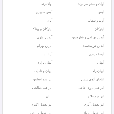
آوان و میثم بیرانوند
آوای زند
آوش
آوش سپهری
آوید و صفایی
آیان
آیتوکان
آیتوکان و ویناک
آیدین بهزادی و شارومین
آیدین علوی
آیدین نورمحمدی
آیرین بهرام
آیسا حیدری
آینا بند
آیهان
آیهان بزازی
آیهان راد
آیهان و نامیک
ائلخان گوی سس
ابراهیم افشین
ابراهیم درزی حاجی
ابراهیم صالحی
ابراهیم فلاح
ابنان
ابوالفضل آذری
ابوالفضل اکبری
ابوالفضل بارپاز
ابوالفضل رزاقی