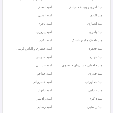
امید آمری و یوسف صیادی
امید اسدی
امید افخم
امید امیدی
امید انصاری
امید باقری
امید بامری
امید پیروزی
امید تاجیک و امیر تاجیک
امید تکین
امید جعفری
امید جعفری و الیاس کرمی
امید جهان
امید حاجیلی
امید حاجیلی و سیروان خسروی
امید حسینی
امید حیدری
امید خداجو
امید خداوردی
امید خسروانی
امید دارابی
امید دلنواز
امید ذاکری
امید رادمهر
امید راستین
امید رضایی