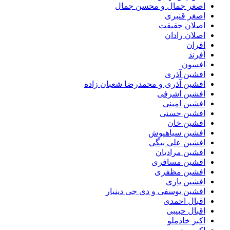
اصغر جمال و محسن جمال
اصغر قنبری
اصلان حقیقت
اصلان رادان
افران
اَفرند
افسون
افشین آذری
افشین آذری و محمدرضا شعبان زاده
افشین اشرفی
افشین امینی
افشین حسنی
افشین خان
افشین سیاهپوش
افشین علی بیگی
افشین مرادیان
افشین مسافری
افشین مظفری
افشین یاری
افشین یوسفی و دی جی دینیار
اقبال احمدی
اقبال حبیبی
اکبر خادملو