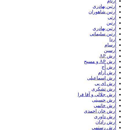
آرتام
آرتبن بهادری
آرتين شاهوران
آرتی
آرتین
آرتین بهادری
آرتین سلیمانی
آردا
آرسام
آرسین
آرش AP
آرش AP و مسیح
آرش آج
آرش آرام
آرش اسماعیلی
آرش ای پی
آرش تشکری
آرش جلالی و آقا فرا
آرش حسینی
آرش خاتمی
آرش خان احمدی
آرش داوری
آرش رادان
آرش رستمى