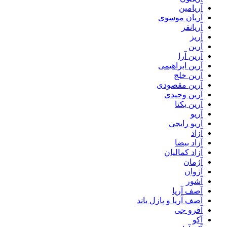
آریامین
آریان موسوی
آریانفر
آریز
آرین
آرین آرا
آرین ابراهیمی
آرین خلج
آرین مقصودی
آرین وحیدی
آرین یکتا
آریو
آریو رایجی
آزاد
آزاد بیضا
آزاد کمالیان
آژمان
آژوان
آشور
آصف آریا
آصف آریا و پازل باند
آفرو جی
آکو