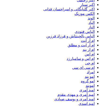
اکبر رحیمی
اکبر سیار
اکبر گلپایگانی و امیراحسان فدایی
الکس موزیک
الوند
الیاد
الیاز
الیاس فنودی
الیاس یالچینتاش و فرزاد فرزین
ام آر ایت
ام آر ایت و مطلق
ام‌ ار بند
ام اس
ام اس و سامیارزد
ام جی
ام سی ای سی
امراد
امو بند
امو گروه
اموبند
امید آمری
امید آمری و مهدی مقدم
امید آمری و یوسف صیادی
امید اسدی