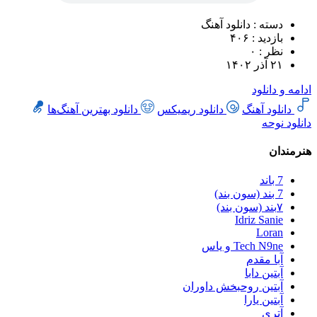
دسته : دانلود آهنگ
بازدید : ۴۰۶
نظر : ۰
۲۱ آذر ۱۴۰۲
ادامه و دانلود
دانلود آهنگ
دانلود ریمیکس
دانلود بهترین آهنگ‌ها
دانلود نوحه
هنرمندان
7 باند
7 بند (سون بند)
۷بند (سون بند)
Idriz Sanie
Loran
Tech N9ne و یاس
آبا مقدم
آبتین دابا
آبتین روحبخش داوران
آبتین یارا
آتری