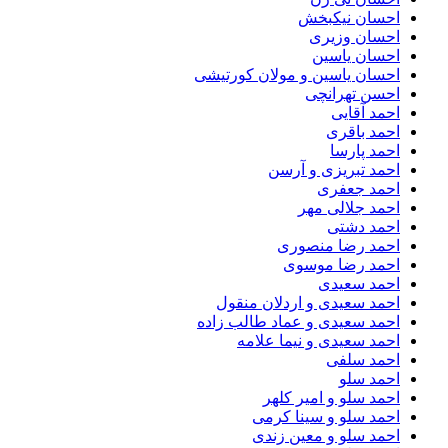
احسان نیکبخش
احسان وزیری
احسان یاسین
احسان یاسین و مولان کورتیشی
احسن تهرانچی
احمد آقایی
احمد باقری
احمد پارسا
احمد تبریزی و آرسن
احمد جعفری
احمد جلالی مهر
احمد دشتی
احمد رضا منصوری
احمد رضا موسوی
احمد سعیدی
احمد سعیدی و اردلان منقول
احمد سعیدی و عماد طالب زاده
احمد سعیدی و نیما علامه
احمد سلفی
احمد سلو
احمد سلو و امیر کلهر
احمد سلو و سینا کرمی
احمد سلو و معین زندی