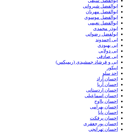
ابوالفضل سیفی
ابوالفضل شیروانی
ابوالفضل مهربان
ابوالفضل موسوی
ابوالفضل نعیمی
ابوذر محمدی
ابولفضل رضوانی
ابی احمدوند
ابی بهبودی
ابی دولابی
ابی صادقی
ابی و فرشاد جمشیدی (ریمیکس)
اپیکور
احد سلو
احسان آراد
احسان آریا
احسان اردستانی
احسان اسماعیلی
احسان بااوج
احسان بهرامی
احسان پایا
احسان پرفکت
احسان پورجعفری
احسان تهرانجی