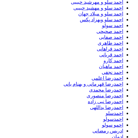
احمد سلو و مهرشید حبیبی
احمد سلو و مهشید حبیبی
احمد سلو و میلاد جهان
احمد سلو وبهزاد پکس
احمد سولو
احمد صحیحی
احمد صفایی
احمد طاهری
احمد فراهانی
احمد قربانی
احمد کارو
احمد ماهیان
احمد نجفی
احمدرضا اعلمی
احمدرضا قهرمانی و بهنام بانی
احمدرضا محمدی
احمدرضا منصوری
احمدرضا نبی زاده
احمدرضا یداللهی
احمدسلو
احمدسولو
احمو سولو
ادریس رمضانی
ادمان