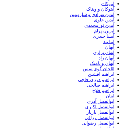
آیتوکان
آیتوکان و ویناک
آیدین بهزادی و شارومین
آیدین علوی
آیدین نورمحمدی
آیرین بهرام
آیسا حیدری
آینا بند
آیهان
آیهان بزازی
آیهان راد
آیهان و نامیک
ائلخان گوی سس
ابراهیم افشین
ابراهیم درزی حاجی
ابراهیم صالحی
ابراهیم فلاح
ابنان
ابوالفضل آذری
ابوالفضل اکبری
ابوالفضل بارپاز
ابوالفضل رزاقی
ابوالفضل رضوانی