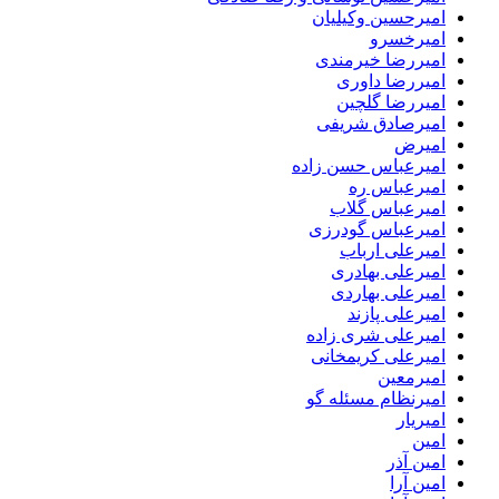
امیرحسین وکیلیان
امیرخسرو
امیررضا خیرمندی
امیررضا داوری
امیررضا گلچین
امیرصادق شریفی
امیرض
امیرعباس حسن زاده
امیرعباس ره
امیرعباس گلاب
امیرعباس گودرزی
امیرعلی ارباب
امیرعلی بهادری
امیرعلی بهاردی
امیرعلی پازند
امیرعلی شری زاده
امیرعلی کریمخانی
امیرمعین
امیرنظام مسئله گو
امیریار
امین
امین آذر
امین آرا