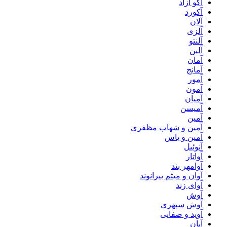
آکو آزاد
آکورد
آلان
آلزی
آلنتو
آلین
آمان
آمانج
آمور
آمون
آمیان
آمیسن
آمین
آمین و شهاب مظفری
آمین و یاس
آنوئیل
آواتار
آوامهر بند
آوان و میثم بیرانوند
آوای زند
آوش
آوش سپهری
آوید و صفایی
آیان