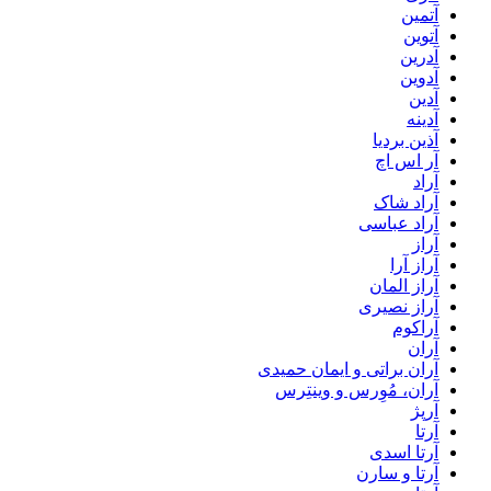
آتمین
آتوین
آدرین
آدوین
آدین
آدینه
آذین بردیا
آر اس اچ
آراد
آراد شاک
آراد عباسی
آراز
آراز آرا
آراز المان
آراز نصیری
آراکوم
آران
آران براتی و ایمان حمیدی
آران، مُوِرس و وینتِرس
آرپژ
آرتا
آرتا اسدی
آرتا و سارن