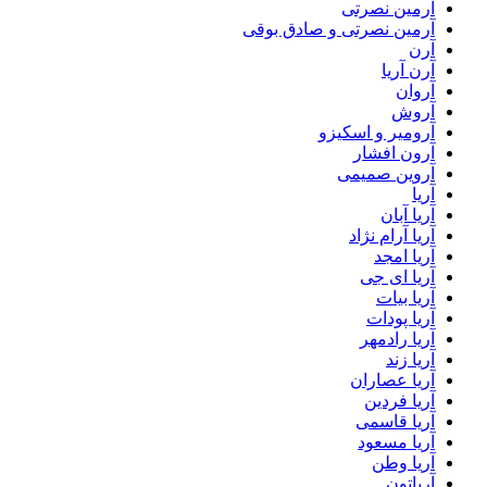
آرمین نصرتی
آرمین نصرتی و صادق بوقی
آرن
آرن آریا
آروان
آروش
آرومیر و اسکیزو
آرون افشار
آروین صمیمی
آریا
آریا آبان
آریا آرام نژاد
آریا امجد
آریا ای جی
آریا بیات
آریا پودات
آریا رادمهر
آریا زند
آریا عصاران
آریا فردین
آریا قاسمی
آریا مسعود
آریا وطن
آریاتون