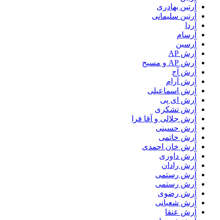
آرتین بهادری
آرتین سلیمانی
آردا
آرسام
آرسین
آرش AP
آرش AP و مسیح
آرش آج
آرش آرام
آرش اسماعیلی
آرش ای پی
آرش تشکری
آرش جلالی و آقا فرا
آرش حسینی
آرش خاتمی
آرش خان احمدی
آرش داوری
آرش رادان
آرش رستمى
آرش رستمی
آرش رضوی
آرش شعبانی
آرش عنقا