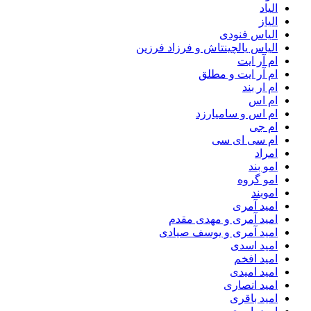
الیاد
الیاز
الیاس فنودی
الیاس یالچینتاش و فرزاد فرزین
ام آر ایت
ام آر ایت و مطلق
ام‌ ار بند
ام اس
ام اس و سامیارزد
ام جی
ام سی ای سی
امراد
امو بند
امو گروه
اموبند
امید آمری
امید آمری و مهدی مقدم
امید آمری و یوسف صیادی
امید اسدی
امید افخم
امید امیدی
امید انصاری
امید باقری