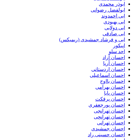
ابوذر محمدی
ابولفضل رضوانی
ابی احمدوند
ابی بهبودی
ابی دولابی
ابی صادقی
ابی و فرشاد جمشیدی (ریمیکس)
اپیکور
احد سلو
احسان آراد
احسان آریا
احسان اردستانی
احسان اسماعیلی
احسان بااوج
احسان بهرامی
احسان پایا
احسان پرفکت
احسان پورجعفری
احسان تهرانجی
احسان تهرانچی
احسان تهرانی
احسان جمشیدی
احسان حسینی راد