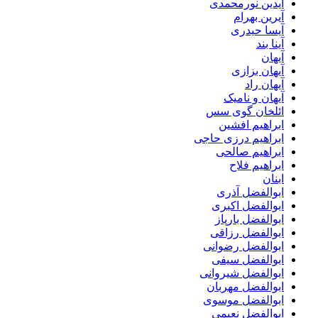
آیدین نورمحمدی
آیرین بهرام
آیسا حیدری
آینا بند
آیهان
آیهان بزازی
آیهان راد
آیهان و نامیک
ائلخان گوی سس
ابراهیم افشین
ابراهیم درزی حاجی
ابراهیم صالحی
ابراهیم فلاح
ابنان
ابوالفضل آذری
ابوالفضل اکبری
ابوالفضل بارپاز
ابوالفضل رزاقی
ابوالفضل رضوانی
ابوالفضل سیفی
ابوالفضل شیروانی
ابوالفضل مهربان
ابوالفضل موسوی
ابوالفضل نعیمی