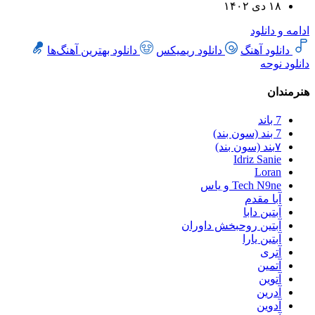
۱۸ دی ۱۴۰۲
ادامه و دانلود
دانلود آهنگ
دانلود ریمیکس
دانلود بهترین آهنگ‌ها
دانلود نوحه
هنرمندان
7 باند
7 بند (سون بند)
۷بند (سون بند)
Idriz Sanie
Loran
Tech N9ne و یاس
آبا مقدم
آبتین دابا
آبتین روحبخش داوران
آبتین یارا
آتری
آتمین
آتوین
آدرین
آدوین