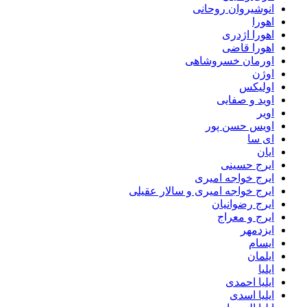
انوشیروان روحانی
اهورا
اهورا اژدری
اهورا قاضی
اورمان خسروشاهی
اوژن
اولیکس
اوید و صفایی
اویر
اویس حسن پور
ای سا
ایان
ایرج حسینی
ایرج خواجه امیری
ایرج خواجه امیری و سالار عقیلی
ایرج رضوانیان
ایرج و معراج
ایزدمهر
ایسام
ایلمان
ایلیا
ایلیا احمدی
ایلیا اسدی