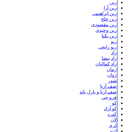
آرین
آرین آرا
آرین ابراهیمی
آرین خلج
آرین مقصودی
آرین وحیدی
آرین یکتا
آریو
آریو رایجی
آزاد
آزاد بیضا
آزاد کمالیان
آژمان
آژوان
آشور
آصف آریا
آصف آریا و پازل باند
آفرو جی
آکو
آکو آزاد
آکورد
آلان
آلزی
آلنتو