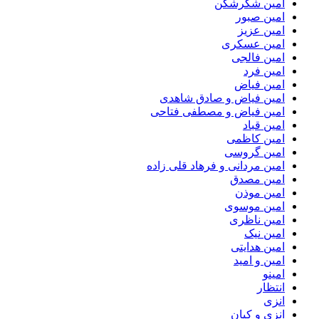
امین شکرشکن
امین صبور
امین عزیز
امین عسکری
امین فالجی
امین فرد
امین فیاض
امین فیاض و صادق شاهدی
امین فیاض و مصطفی فتاحی
امین قباد
امین کاظمی
امین گروسی
امین مردانی و فرهاد قلی زاده
امین مصدق
امین موذن
امین موسوی
امین ناظری
امین نیک
امین هدایتی
امین و امید
امینو
انتظار
انزی
انزی و کیان