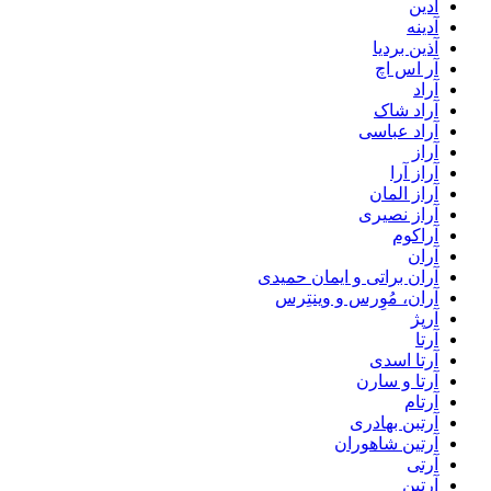
آدین
آدینه
آذین بردیا
آر اس اچ
آراد
آراد شاک
آراد عباسی
آراز
آراز آرا
آراز المان
آراز نصیری
آراکوم
آران
آران براتی و ایمان حمیدی
آران، مُوِرس و وینتِرس
آرپژ
آرتا
آرتا اسدی
آرتا و سارن
آرتام
آرتبن بهادری
آرتين شاهوران
آرتی
آرتین