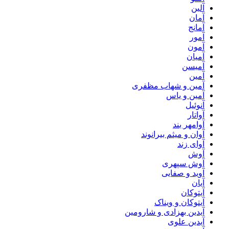
آلین
آمان
آمانج
آمور
آمون
آمیان
آمیسن
آمین
آمین و شهاب مظفری
آمین و یاس
آنوئیل
آواتار
آوامهر بند
آوان و میثم بیرانوند
آوای زند
آوش
آوش سپهری
آوید و صفایی
آیان
آیتوکان
آیتوکان و ویناک
آیدین بهزادی و شارومین
آیدین علوی