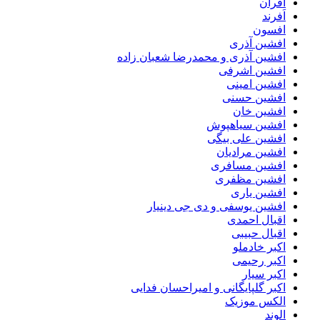
افران
اَفرند
افسون
افشین آذری
افشین آذری و محمدرضا شعبان زاده
افشین اشرفی
افشین امینی
افشین حسنی
افشین خان
افشین سیاهپوش
افشین علی بیگی
افشین مرادیان
افشین مسافری
افشین مظفری
افشین یاری
افشین یوسفی و دی جی دینیار
اقبال احمدی
اقبال حبیبی
اکبر خادملو
اکبر رحیمی
اکبر سیار
اکبر گلپایگانی و امیراحسان فدایی
الکس موزیک
الوند