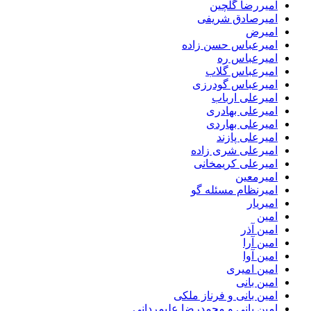
امیررضا گلچین
امیرصادق شریفی
امیرض
امیرعباس حسن زاده
امیرعباس ره
امیرعباس گلاب
امیرعباس گودرزی
امیرعلی ارباب
امیرعلی بهادری
امیرعلی بهاردی
امیرعلی پازند
امیرعلی شری زاده
امیرعلی کریمخانی
امیرمعین
امیرنظام مسئله گو
امیریار
امین
امین آذر
امین آرا
امین آوا
امین امیری
امین بانی
امین بانی و فرناز ملکی
امین بانی و محمدرضا علیمردانی