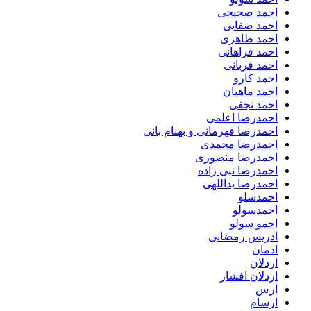
احمد صحیحی
احمد صفایی
احمد طاهری
احمد فراهانی
احمد قربانی
احمد کارو
احمد ماهیان
احمد نجفی
احمدرضا اعلمی
احمدرضا قهرمانی و بهنام بانی
احمدرضا محمدی
احمدرضا منصوری
احمدرضا نبی زاده
احمدرضا یداللهی
احمدسلو
احمدسولو
احمو سولو
ادریس رمضانی
ادمان
اردلان
اردلان افشار
ارس
ارسام