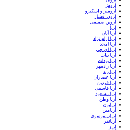
آروش
آرومیر و اسکیزو
آرون افشار
آروین صمیمی
آریا
آریا آبان
آریا آرام نژاد
آریا امجد
آریا ای جی
آریا بیات
آریا پودات
آریا رادمهر
آریا زند
آریا عصاران
آریا فردین
آریا قاسمی
آریا مسعود
آریا وطن
آریاتون
آریامین
آریان موسوی
آریانفر
آریز