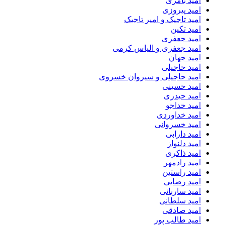
امید بامری
امید پیروزی
امید تاجیک و امیر تاجیک
امید تکین
امید جعفری
امید جعفری و الیاس کرمی
امید جهان
امید حاجیلی
امید حاجیلی و سیروان خسروی
امید حسینی
امید حیدری
امید خداجو
امید خداوردی
امید خسروانی
امید دارابی
امید دلنواز
امید ذاکری
امید رادمهر
امید راستین
امید رضایی
امید ساربانی
امید سلطانی
امید صادقی
امید طالب پور