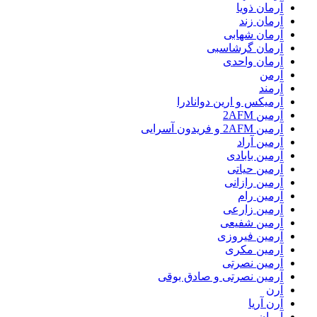
آرمان ذویا
آرمان زند
آرمان شهابی
آرمان گرشاسبی
آرمان واحدی
آرمن
آرمند
آرمیکس و ارین دوانادرا
آرمین 2AFM
آرمین 2AFM و فریدون آسرایی
آرمین آراد
آرمین بابادی
آرمین حیاتی
آرمین رازانی
آرمین رام
آرمین زارعی
آرمین شفیعی
آرمین فیروزی
آرمین مکری
آرمین نصرتی
آرمین نصرتی و صادق بوقی
آرن
آرن آریا
آروان