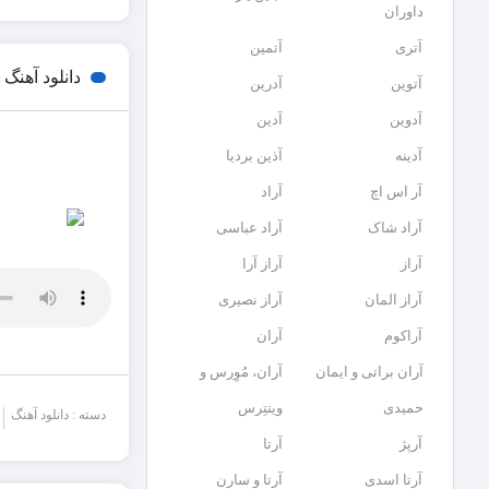
داوران
آتری
آتمین
دانلود آهن
آتوین
آدرین
آدوین
آدین
آدینه
آذین بردیا
آر اس اچ
آراد
آراد شاک
آراد عباسی
آراز
آراز آرا
آراز المان
آراز نصیری
آراکوم
آران
آران براتی و ایمان
آران، مُوِرس و
حمیدی
وینتِرس
دسته : دانلود آهنگ
آرپژ
آرتا
آرتا اسدی
آرتا و سارن