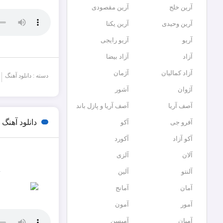
آرین خلج
آرین مقصودی
آرین وحیدی
آرین یکتا
آریو
آریو رایجی
آزاد
آزاد بیضا
آزاد کمالیان
آژمان
دسته : دانلود آهنگ
آژوان
آشور
آصف آریا
آصف آریا و پازل باند
دانلود آهن
آفرو جی
آکو
آکو آزاد
آکورد
آلان
آلزی
m
آلنتو
آلین
آمان
آمانج
آمور
آمون
آمیان
آمیسن