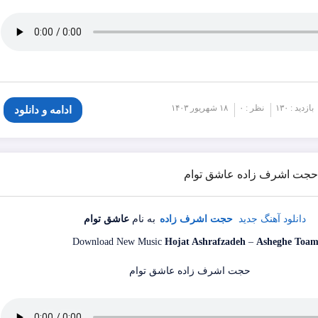
بازدید : ۱۳۰
نظر : ۰
۱۸ شهریور ۱۴۰۳
ادامه و دانلود
گ حجت اشرف زاده عاشق توام
دانلود آهنگ جدید
حجت اشرف زاده
به نام
عاشق توام
Download New Music
Hojat Ashrafzadeh
–
Asheghe Toa