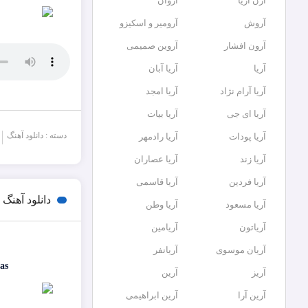
آرن آریا
آروان
آروش
آرومیر و اسکیزو
آرون افشار
آروین صمیمی
آریا
آریا آبان
آریا آرام نژاد
آریا امجد
آریا ای جی
آریا بیات
دسته : دانلود آهنگ
آریا پودات
آریا رادمهر
آریا زند
آریا عصاران
آریا فردین
آریا قاسمی
دانلود آهن
آریا مسعود
آریا وطن
آریاتون
آریامین
آریان موسوی
آریانفر
as
آریز
آرین
آرین آرا
آرین ابراهیمی