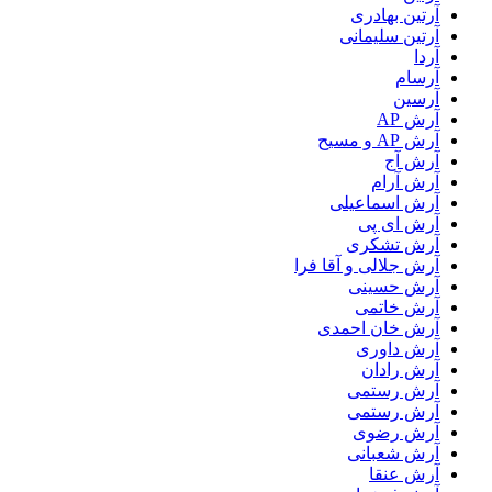
آرتین بهادری
آرتین سلیمانی
آردا
آرسام
آرسین
آرش AP
آرش AP و مسیح
آرش آج
آرش آرام
آرش اسماعیلی
آرش ای پی
آرش تشکری
آرش جلالی و آقا فرا
آرش حسینی
آرش خاتمی
آرش خان احمدی
آرش داوری
آرش رادان
آرش رستمى
آرش رستمی
آرش رضوی
آرش شعبانی
آرش عنقا