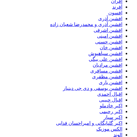
افران
اَفرند
افسون
افشین آذری
افشین آذری و محمدرضا شعبان زاده
افشین اشرفی
افشین امینی
افشین حسنی
افشین خان
افشین سیاهپوش
افشین علی بیگی
افشین مرادیان
افشین مسافری
افشین مظفری
افشین یاری
افشین یوسفی و دی جی دینیار
اقبال احمدی
اقبال حبیبی
اکبر خادملو
اکبر رحیمی
اکبر سیار
اکبر گلپایگانی و امیراحسان فدایی
الکس موزیک
الوند