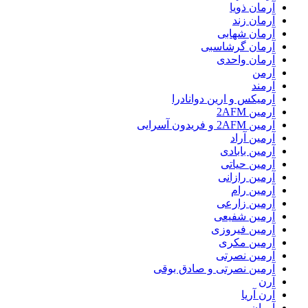
آرمان ذویا
آرمان زند
آرمان شهابی
آرمان گرشاسبی
آرمان واحدی
آرمن
آرمند
آرمیکس و ارین دوانادرا
آرمین 2AFM
آرمین 2AFM و فریدون آسرایی
آرمین آراد
آرمین بابادی
آرمین حیاتی
آرمین رازانی
آرمین رام
آرمین زارعی
آرمین شفیعی
آرمین فیروزی
آرمین مکری
آرمین نصرتی
آرمین نصرتی و صادق بوقی
آرن
آرن آریا
آروان