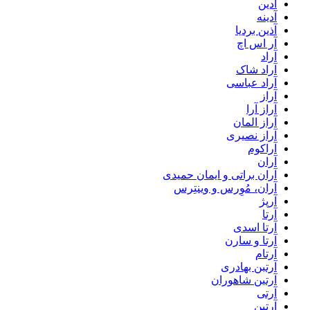
آدین
آدینه
آذین بردیا
آر اس اچ
آراد
آراد شاک
آراد عباسی
آراز
آراز آرا
آراز المان
آراز نصیری
آراکوم
آران
آران براتی و ایمان حمیدی
آران، مُوِرس و وینتِرس
آرپژ
آرتا
آرتا اسدی
آرتا و سارن
آرتام
آرتبن بهادری
آرتين شاهوران
آرتی
آرتین