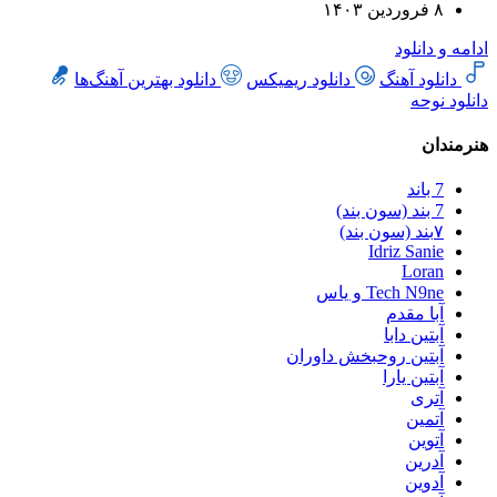
۸ فروردین ۱۴۰۳
ادامه و دانلود
دانلود آهنگ
دانلود ریمیکس
دانلود بهترین آهنگ‌ها
دانلود نوحه
هنرمندان
7 باند
7 بند (سون بند)
۷بند (سون بند)
Idriz Sanie
Loran
Tech N9ne و یاس
آبا مقدم
آبتین دابا
آبتین روحبخش داوران
آبتین یارا
آتری
آتمین
آتوین
آدرین
آدوین