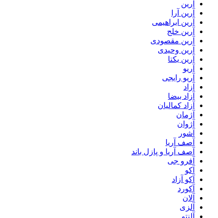
آرین
آرین آرا
آرین ابراهیمی
آرین خلج
آرین مقصودی
آرین وحیدی
آرین یکتا
آریو
آریو رایجی
آزاد
آزاد بیضا
آزاد کمالیان
آژمان
آژوان
آشور
آصف آریا
آصف آریا و پازل باند
آفرو جی
آکو
آکو آزاد
آکورد
آلان
آلزی
آلنتو