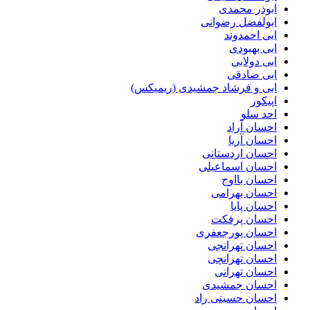
ابوذر محمدی
ابولفضل رضوانی
ابی احمدوند
ابی بهبودی
ابی دولابی
ابی صادقی
ابی و فرشاد جمشیدی (ریمیکس)
اپیکور
احد سلو
احسان آراد
احسان آریا
احسان اردستانی
احسان اسماعیلی
احسان بااوج
احسان بهرامی
احسان پایا
احسان پرفکت
احسان پورجعفری
احسان تهرانجی
احسان تهرانچی
احسان تهرانی
احسان جمشیدی
احسان حسینی راد