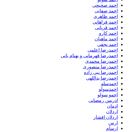
احمد صحیحی
احمد صفایی
احمد طاهری
احمد فراهانی
احمد قربانی
احمد کارو
احمد ماهیان
احمد نجفی
احمدرضا اعلمی
احمدرضا قهرمانی و بهنام بانی
احمدرضا محمدی
احمدرضا منصوری
احمدرضا نبی زاده
احمدرضا یداللهی
احمدسلو
احمدسولو
احمو سولو
ادریس رمضانی
ادمان
اردلان
اردلان افشار
ارس
ارسام