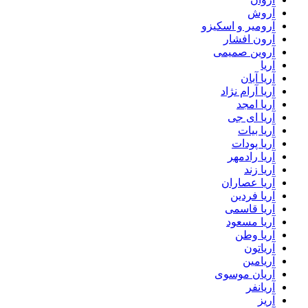
آروش
آرومیر و اسکیزو
آرون افشار
آروین صمیمی
آریا
آریا آبان
آریا آرام نژاد
آریا امجد
آریا ای جی
آریا بیات
آریا پودات
آریا رادمهر
آریا زند
آریا عصاران
آریا فردین
آریا قاسمی
آریا مسعود
آریا وطن
آریاتون
آریامین
آریان موسوی
آریانفر
آریز