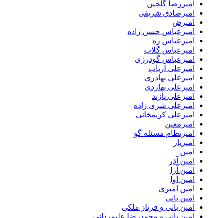
امیررضا گلچین
امیرصادق شریفی
امیرض
امیرعباس حسن زاده
امیرعباس ره
امیرعباس گلاب
امیرعباس گودرزی
امیرعلی ارباب
امیرعلی بهادری
امیرعلی بهاردی
امیرعلی پازند
امیرعلی شری زاده
امیرعلی کریمخانی
امیرمعین
امیرنظام مسئله گو
امیریار
امین
امین آذر
امین آرا
امین آوا
امین امیری
امین بانی
امین بانی و فرناز ملکی
امین بانی و محمدرضا علیمردانی