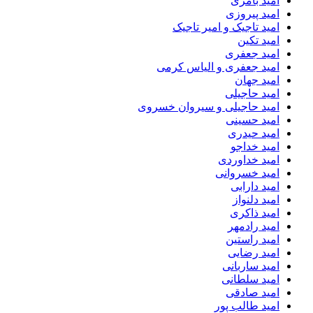
امید بامری
امید پیروزی
امید تاجیک و امیر تاجیک
امید تکین
امید جعفری
امید جعفری و الیاس کرمی
امید جهان
امید حاجیلی
امید حاجیلی و سیروان خسروی
امید حسینی
امید حیدری
امید خداجو
امید خداوردی
امید خسروانی
امید دارابی
امید دلنواز
امید ذاکری
امید رادمهر
امید راستین
امید رضایی
امید ساربانی
امید سلطانی
امید صادقی
امید طالب پور