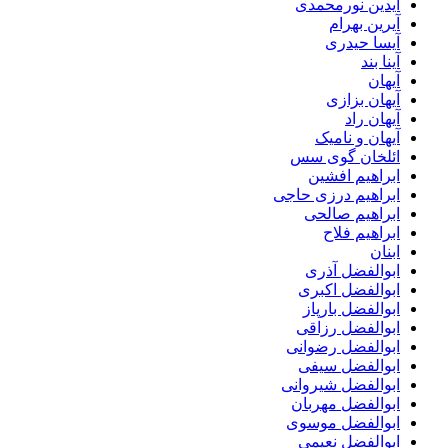
آیدین نورمحمدی
آیرین بهرام
آیسا حیدری
آینا بند
آیهان
آیهان بزازی
آیهان راد
آیهان و نامیک
ائلخان گوی سس
ابراهیم افشین
ابراهیم درزی حاجی
ابراهیم صالحی
ابراهیم فلاح
ابنان
ابوالفضل آذری
ابوالفضل اکبری
ابوالفضل بارپاز
ابوالفضل رزاقی
ابوالفضل رضوانی
ابوالفضل سیفی
ابوالفضل شیروانی
ابوالفضل مهربان
ابوالفضل موسوی
ابوالفضل نعیمی