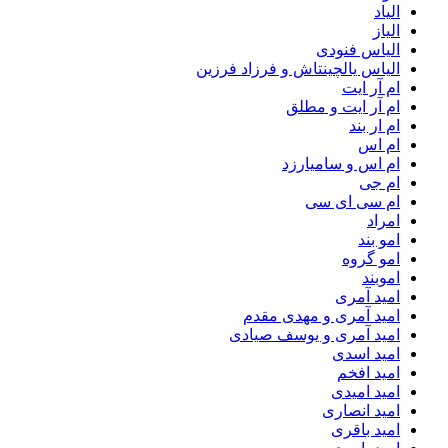
الیاد
الیاز
الیاس فنودی
الیاس یالچینتاش و فرزاد فرزین
ام آر ایت
ام آر ایت و مطلق
ام‌ ار بند
ام اس
ام اس و سامیارزد
ام جی
ام سی ای سی
امراد
امو بند
امو گروه
اموبند
امید آمری
امید آمری و مهدی مقدم
امید آمری و یوسف صیادی
امید اسدی
امید افخم
امید امیدی
امید انصاری
امید باقری