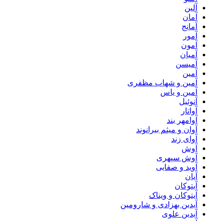
آلین
آمان
آمانج
آمور
آمون
آمیان
آمیسن
آمین
آمین و شهاب مظفری
آمین و یاس
آنوئیل
آواتار
آوامهر بند
آوان و میثم بیرانوند
آوای زند
آوش
آوش سپهری
آوید و صفایی
آیان
آیتوکان
آیتوکان و ویناک
آیدین بهزادی و شارومین
آیدین علوی