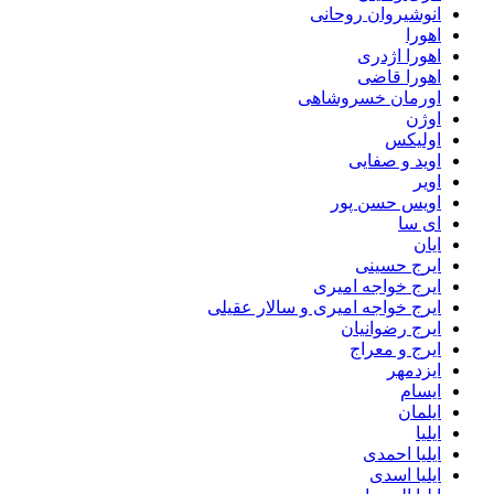
انوشیروان روحانی
اهورا
اهورا اژدری
اهورا قاضی
اورمان خسروشاهی
اوژن
اولیکس
اوید و صفایی
اویر
اویس حسن پور
ای سا
ایان
ایرج حسینی
ایرج خواجه امیری
ایرج خواجه امیری و سالار عقیلی
ایرج رضوانیان
ایرج و معراج
ایزدمهر
ایسام
ایلمان
ایلیا
ایلیا احمدی
ایلیا اسدی