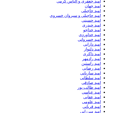
امید جعفری و الیاس کرمی
امید جهان
امید حاجیلی
امید حاجیلی و سیروان خسروی
امید حسینی
امید حیدری
امید خداجو
امید خداوردی
امید خسروانی
امید دارابی
امید دلنواز
امید ذاکری
امید رادمهر
امید راستین
امید رضایی
امید ساربانی
امید سلطانی
امید صادقی
امید طالب پور
امید عباسی
امید عقابی
امید علومی
امید قربانی
امید میرزایی