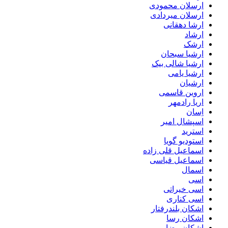
ارسلان محمودی
ارسلان میردادی
ارشا دهقانی
ارشاد
ارشک
ارشیا سبحان
ارشیا شالی بیک
ارشیا یامی
ارشیان
اروین قاسمی
اریا رادمهر
اِسان
اسپشال امیر
استرید
استودیو گویا
اسماعیل قلی زاده
اسماعیل قیاسی
اسمال
اسی
اسی خیراتی
اسی کناری
اشکان بلندرفتار
اشکان رسا
اشکان رضایی