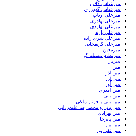
امیرعباس گلاب
امیرعباس گودرزی
امیرعلی ارباب
امیرعلی بهادری
امیرعلی بهاردی
امیرعلی پازند
امیرعلی شری زاده
امیرعلی کریمخانی
امیرمعین
امیرنظام مسئله گو
امیریار
امین
امین آذر
امین آرا
امین آوا
امین امیری
امین بانی
امین بانی و فرناز ملکی
امین بانی و محمدرضا علیمردانی
امین بهزادی
امین پابرجا
امین پور
امین تقی پور