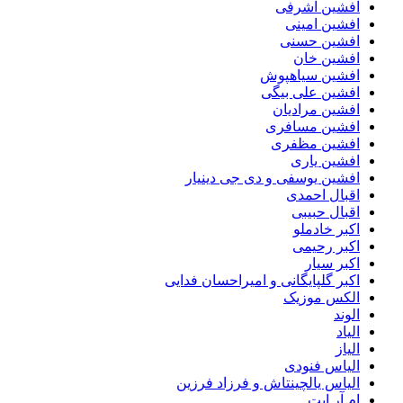
افشین اشرفی
افشین امینی
افشین حسنی
افشین خان
افشین سیاهپوش
افشین علی بیگی
افشین مرادیان
افشین مسافری
افشین مظفری
افشین یاری
افشین یوسفی و دی جی دینیار
اقبال احمدی
اقبال حبیبی
اکبر خادملو
اکبر رحیمی
اکبر سیار
اکبر گلپایگانی و امیراحسان فدایی
الکس موزیک
الوند
الیاد
الیاز
الیاس فنودی
الیاس یالچینتاش و فرزاد فرزین
ام آر ایت