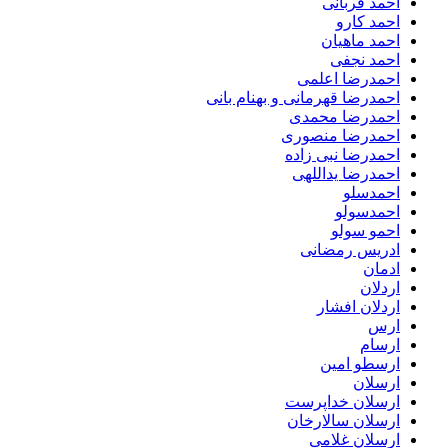
احمد قربانی
احمد کارو
احمد ماهیان
احمد نجفی
احمدرضا اعلمی
احمدرضا قهرمانی و بهنام بانی
احمدرضا محمدی
احمدرضا منصوری
احمدرضا نبی زاده
احمدرضا یداللهی
احمدسلو
احمدسولو
احمو سولو
ادریس رمضانی
ادمان
اردلان
اردلان افشار
ارس
ارسام
ارسطو امین
ارسلان
ارسلان خداپرست
ارسلان سالارخان
ارسلان غلامی