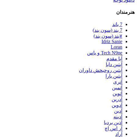
هنرمندان
7 باند
7 بند (سون بند)
۷بند (سون بند)
Idriz Sanie
Loran
Tech N9ne و یاس
آبا مقدم
آبتین دابا
آبتین روحبخش داوران
آبتین یارا
آتری
آتمین
آتوین
آدرین
آدوین
آدین
آدینه
آذین بردیا
آر اس اچ
آراد