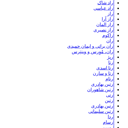
آراد شاک
آراد عباسی
آراز
آراز آرا
آراز المان
آراز نصیری
آراکوم
آران
آران براتی و ایمان حمیدی
آران، مُوِرس و وینتِرس
آرپژ
آرتا
آرتا اسدی
آرتا و سارن
آرتام
آرتبن بهادری
آرتين شاهوران
آرتی
آرتین
آرتین بهادری
آرتین سلیمانی
آردا
آرسام
آرسین