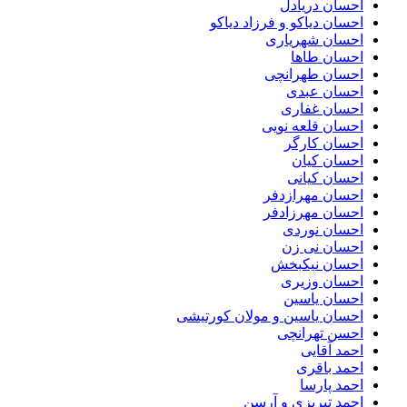
احسان دریادل
احسان دیاکو و فرزاد دیاکو
احسان شهریاری
احسان طاها
احسان طهرانچی
احسان عبدی
احسان غفاری
احسان قلعه نویی
احسان کارگر
احسان کیان
احسان کیانی
احسان مهرازدفر
احسان مهرزادفر
احسان نوردی
احسان نی زن
احسان نیکبخش
احسان وزیری
احسان یاسین
احسان یاسین و مولان کورتیشی
احسن تهرانچی
احمد آقایی
احمد باقری
احمد پارسا
احمد تبریزی و آرسن