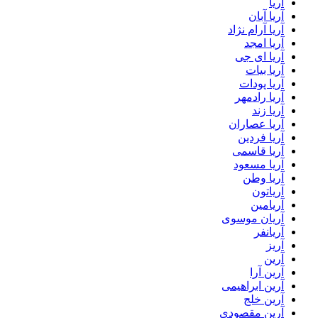
آریا
آریا آبان
آریا آرام نژاد
آریا امجد
آریا ای جی
آریا بیات
آریا پودات
آریا رادمهر
آریا زند
آریا عصاران
آریا فردین
آریا قاسمی
آریا مسعود
آریا وطن
آریاتون
آریامین
آریان موسوی
آریانفر
آریز
آرین
آرین آرا
آرین ابراهیمی
آرین خلج
آرین مقصودی