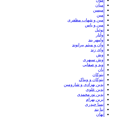
آمون
آمیان
آمیسن
آمین
آمین و شهاب مظفری
آمین و یاس
آنوئیل
آواتار
آوامهر بند
آوان و میثم بیرانوند
آوای زند
آوش
آوش سپهری
آوید و صفایی
آیان
آیتوکان
آیتوکان و ویناک
آیدین بهزادی و شارومین
آیدین علوی
آیدین نورمحمدی
آیرین بهرام
آیسا حیدری
آینا بند
آیهان