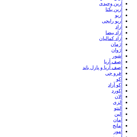
آرین وحیدی
آرین یکتا
آریو
آریو رایجی
آزاد
آزاد بیضا
آزاد کمالیان
آژمان
آژوان
آشور
آصف آریا
آصف آریا و پازل باند
آفرو جی
آکو
آکو آزاد
آکورد
آلان
آلزی
آلنتو
آلین
آمان
آمانج
آمور