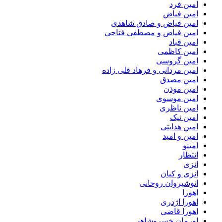
امین فرد
امین فیاض
امین فیاض و صادق شاهدی
امین فیاض و مصطفی فتاحی
امین قباد
امین کاظمی
امین گروسی
امین مردانی و فرهاد قلی زاده
امین مصدق
امین موذن
امین موسوی
امین ناظری
امین نیک
امین هدایتی
امین و امید
امینو
انتظار
انزی
انزی و کیان
انوشیروان روحانی
اهورا
اهورا اژدری
اهورا قاضی
اورمان خسروشاهی