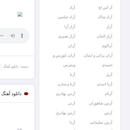
آر اس اچ
آراد
آراد شاک
آراد عباسی
آراز
آراز آرا
آراز المان
آراز نصیری
آراکوم
آران
آران براتی و ایمان
آران، مُوِرس و
حمیدی
وینتِرس
دسته : دانلود آهنگ
آرپژ
آرتا
آرتا اسدی
آرتا و سارن
دانلود آهن
آرتام
آرتبن بهادری
آرتين شاهوران
آرتی
آرتین
آرتین بهادری
آرتین سلیمانی
آردا