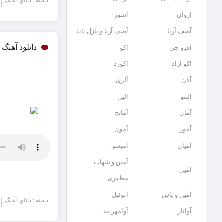
دسته : دانلود آهنگ
آژوان
آشور
آصف آریا
آصف آریا و پازل باند
دانلود آهن
آفرو جی
آکو
آکو آزاد
آکورد
آلان
آلزی
آلنتو
آلین
آمان
آمانج
آمور
آمون
آمیان
آمیسن
آمین و شهاب
آمین
مظفری
آمین و یاس
آنوئیل
دسته : دانلود آهنگ
آواتار
آوامهر بند