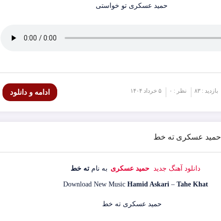
بازدید : ۸۳
نظر : ۰
۵ خرداد ۱۴۰۴
ادامه و دانلود
گ حمید عسکری ته خط
دانلود آهنگ جدید
حمید عسکری
به نام
ته خط
Download New Music
Hamid Askari
–
Tahe Khat