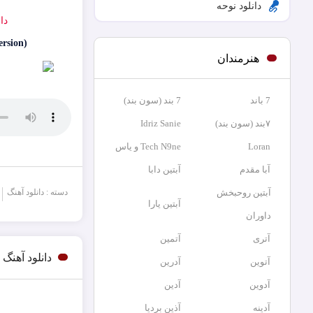
دانلود نوحه
دا
rsion)
هنرمندان
7 باند
7 بند (سون بند)
۷بند (سون بند)
Idriz Sanie
Loran
Tech N9ne و یاس
آبا مقدم
آبتین دابا
آبتین روحبخش
دسته : دانلود آهنگ
آبتین یارا
داوران
آتری
آتمین
دانلود آهن
آتوین
آدرین
آدوین
آدین
آدینه
آذین بردیا