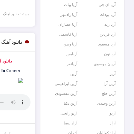
آریا ای جی
آریا بیات
دسته : دانلود آهنگ
آریا پودات
آریا رادمهر
آریا زند
آریا عصاران
آریا فردین
آریا قاسمی
دانلود آهنگ
آریا مسعود
آریا وطن
آریاتون
آریامین
دانلود 
آریان موسوی
آریانفر
 In Concert
آریز
آرین
آرین آرا
آرین ابراهیمی
آرین خلج
آرین مقصودی
آرین وحیدی
آرین یکتا
آریو
آریو رایجی
آزاد
آزاد بیضا
آزاد کمالیان
آژمان