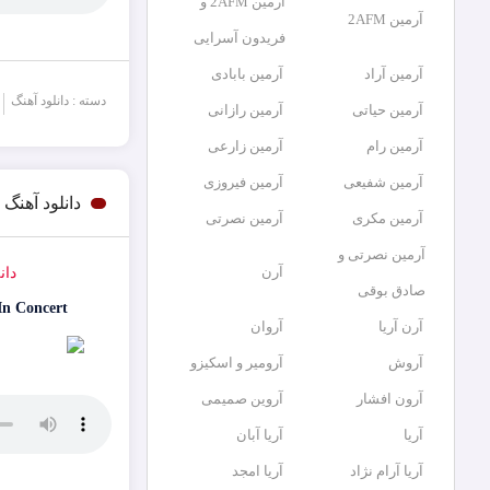
آرمین 2AFM و
آرمین 2AFM
فریدون آسرایی
آرمین آراد
آرمین بابادی
دسته : دانلود آهنگ
آرمین حیاتی
آرمین رازانی
آرمین رام
آرمین زارعی
آرمین شفیعی
آرمین فیروزی
دانلود آهنگ
آرمین مکری
آرمین نصرتی
آرمین نصرتی و
آرن
دان
صادق بوقی
In Concert
آرن آریا
آروان
آروش
آرومیر و اسکیزو
آرون افشار
آروین صمیمی
آریا
آریا آبان
آریا آرام نژاد
آریا امجد