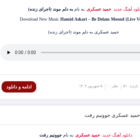
نلود آهنگ جدید
حمید عسکری
به نام
به دلم موند (اجرای زنده)
Download New Music
Hamid Askari
–
Be Delam Moond (Live Ve
بازدید : ۵۱
نظر : ۰
۵ شهریور ۱۴۰۴
ادامه و دانلود
گ حمید عسکری جوونیم رفت
دانلود آهنگ جدید
حمید عسکری
به نام
جوونیم رفت