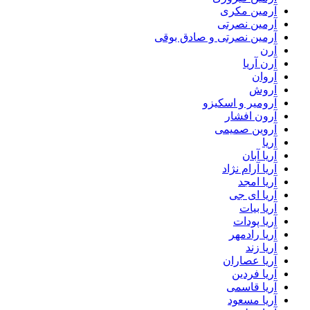
آرمین مکری
آرمین نصرتی
آرمین نصرتی و صادق بوقی
آرن
آرن آریا
آروان
آروش
آرومیر و اسکیزو
آرون افشار
آروین صمیمی
آریا
آریا آبان
آریا آرام نژاد
آریا امجد
آریا ای جی
آریا بیات
آریا پودات
آریا رادمهر
آریا زند
آریا عصاران
آریا فردین
آریا قاسمی
آریا مسعود