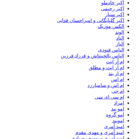
اکبر خادملو
اکبر رحیمی
اکبر سیار
اکبر گلپایگانی و امیراحسان فدایی
الکس موزیک
الوند
الیاد
الیاز
الیاس فنودی
الیاس یالچینتاش و فرزاد فرزین
ام آر ایت
ام آر ایت و مطلق
ام‌ ار بند
ام اس
ام اس و سامیارزد
ام جی
ام سی ای سی
امراد
امو بند
امو گروه
اموبند
امید آمری
امید آمری و مهدی مقدم
امید آمری و یوسف صیادی