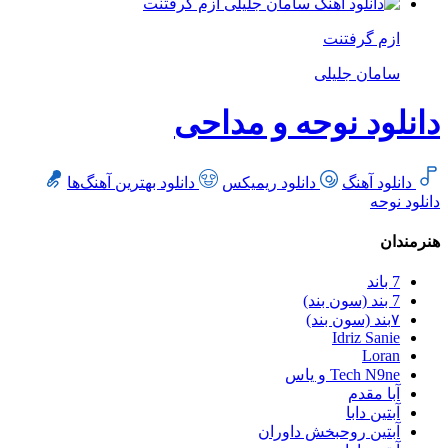
ازم گرفتنت
سامان جلیلی
دانلود نوحه و مداحی
دانلود آهنگ
دانلود ریمیکس
دانلود بهترین آهنگ‌ها
دانلود نوحه
هنرمندان
7 باند
7 بند (سون بند)
۷بند (سون بند)
Idriz Sanie
Loran
Tech N9ne و یاس
آبا مقدم
آبتین دابا
آبتین روحبخش داوران