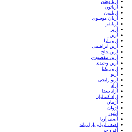
آریا وطن
آریاتون
آریامین
آریان موسوی
آریانفر
آریز
آرین
آرین آرا
آرین ابراهیمی
آرین خلج
آرین مقصودی
آرین وحیدی
آرین یکتا
آریو
آریو رایجی
آزاد
آزاد بیضا
آزاد کمالیان
آژمان
آژوان
آشور
آصف آریا
آصف آریا و پازل باند
آفرو جی