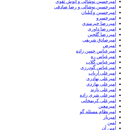
امیرحسین نوشالی و انوش تقوی
امیرحسین نوشالی و رضا صادقی
امیرحسین وکیلیان
امیرخسرو
امیررضا خیرمندی
امیررضا داوری
امیررضا گلچین
امیرصادق شریفی
امیرض
امیرعباس حسن زاده
امیرعباس ره
امیرعباس گلاب
امیرعباس گودرزی
امیرعلی ارباب
امیرعلی بهادری
امیرعلی بهاردی
امیرعلی پازند
امیرعلی شری زاده
امیرعلی کریمخانی
امیرمعین
امیرنظام مسئله گو
امیریار
امین
امین آذر