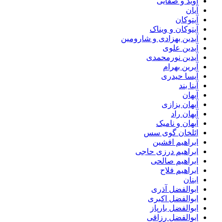
آوید و صفایی
آیان
آیتوکان
آیتوکان و ویناک
آیدین بهزادی و شارومین
آیدین علوی
آیدین نورمحمدی
آیرین بهرام
آیسا حیدری
آینا بند
آیهان
آیهان بزازی
آیهان راد
آیهان و نامیک
ائلخان گوی سس
ابراهیم افشین
ابراهیم درزی حاجی
ابراهیم صالحی
ابراهیم فلاح
ابنان
ابوالفضل آذری
ابوالفضل اکبری
ابوالفضل بارپاز
ابوالفضل رزاقی