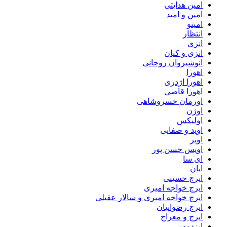
امین هدایتی
امین و امید
امینو
انتظار
انزی
انزی و کیان
انوشیروان روحانی
اهورا
اهورا اژدری
اهورا قاضی
اورمان خسروشاهی
اوژن
اولیکس
اوید و صفایی
اویر
اویس حسن پور
ای سا
ایان
ایرج حسینی
ایرج خواجه امیری
ایرج خواجه امیری و سالار عقیلی
ایرج رضوانیان
ایرج و معراج
ایزدمهر