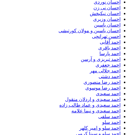
احسان نوردی
احسان نی زن
احسان نیکبخش
احسان وزیری
احسان یاسین
احسان یاسین و مولان کورتیشی
احسن تهرانچی
احمد آقایی
احمد باقری
احمد پارسا
احمد تبریزی و آرسن
احمد جعفری
احمد جلالی مهر
احمد دشتی
احمد رضا منصوری
احمد رضا موسوی
احمد سعیدی
احمد سعیدی و اردلان منقول
احمد سعیدی و عماد طالب زاده
احمد سعیدی و نیما علامه
احمد سلفی
احمد سلو
احمد سلو و امیر کلهر
احمد سلو و سینا کرمی