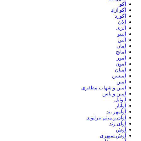
آکو
آکو آزاد
آکورد
آلان
آلزی
آلنتو
آلین
آمان
آمانج
آمور
آمون
آمیان
آمیسن
آمین
آمین و شهاب مظفری
آمین و یاس
آنوئیل
آواتار
آوامهر بند
آوان و میثم بیرانوند
آوای زند
آوش
آوش سپهری