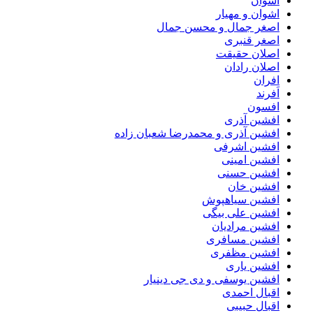
اشوان
اشوان و مهیار
اصغر جمال و محسن جمال
اصغر قنبری
اصلان حقیقت
اصلان رادان
افران
اَفرند
افسون
افشین آذری
افشین آذری و محمدرضا شعبان زاده
افشین اشرفی
افشین امینی
افشین حسنی
افشین خان
افشین سیاهپوش
افشین علی بیگی
افشین مرادیان
افشین مسافری
افشین مظفری
افشین یاری
افشین یوسفی و دی جی دینیار
اقبال احمدی
اقبال حبیبی