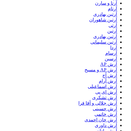
آرتا و سارن
آرتام
آرتبن بهادری
آرتين شاهوران
آرتی
آرتین
آرتین بهادری
آرتین سلیمانی
آردا
آرسام
آرسین
آرش AP
آرش AP و مسیح
آرش آج
آرش آرام
آرش اسماعیلی
آرش ای پی
آرش تشکری
آرش جلالی و آقا فرا
آرش حسینی
آرش خاتمی
آرش خان احمدی
آرش داوری
آرش رادان