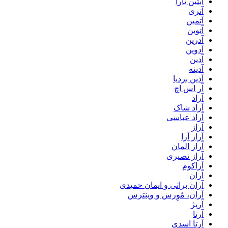
آبتین یارا
آتری
آتمین
آتوین
آدرین
آدوین
آدین
آدینه
آذین بردیا
آر اس اچ
آراد
آراد شاک
آراد عباسی
آراز
آراز آرا
آراز المان
آراز نصیری
آراکوم
آران
آران براتی و ایمان حمیدی
آران، مُوِرس و وینتِرس
آرپژ
آرتا
آرتا اسدی