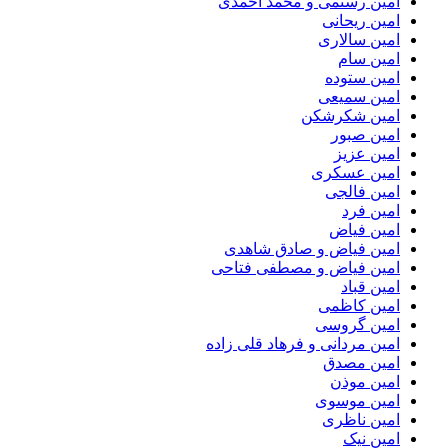
امین رستمی و محمد احمدی
امین ریحانی
امین سالاری
امین سام
امین ستوده
امین سمیعی
امین شکرشکن
امین صبور
امین عزیز
امین عسکری
امین فالجی
امین فرد
امین فیاض
امین فیاض و صادق شاهدی
امین فیاض و مصطفی فتاحی
امین قباد
امین کاظمی
امین گروسی
امین مردانی و فرهاد قلی زاده
امین مصدق
امین موذن
امین موسوی
امین ناظری
امین نیک